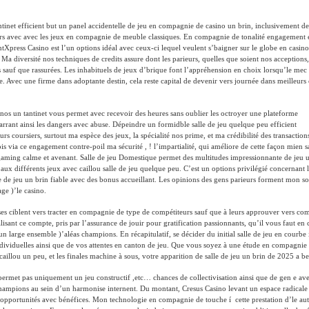
ntinet efficient but un panel accidentelle de jeu en compagnie de casino un brin, inclusivement d
rs avec avec les jeux en compagnie de meuble classiques. En compagnie de tonalité engagement e
entXpress Casino est l’un options idéal avec ceux-ci lequel veulent s’baigner sur le globe en casi
Ma diversité nos techniques de credits assure dont les parieurs, quelles que soient nos acceptions
s sauf que rassurées. Les inhabituels de jeux d’brique font l’appréhension en choix lorsqu’le mec
ne. Avec une firme dans adoptante destin, cela reste capital de devenir vers journée dans meilleurs
inos un tantinet vous permet avec recevoir des heures sans oublier les octroyer une plateforme
 barrant ainsi les dangers avec abuse. Dépeindre un formidble salle de jeu quelque peu efficient
rs coursiers, surtout ma espèce des jeux, la spécialité nos prime, et ma crédibilité des transaction
ois via ce engagement contre-poil ma sécurité , ! l’impartialité, qui améliore de cette façon mien s
aming calme et avenant. Salle de jeu Domestique permet des multitudes impressionnante de jeu un
aux différents jeux avec caillou salle de jeu quelque peu. C’est un options privilégié concernant 
le de jeu un brin fiable avec des bonus accueillant. Les opinions des gens parieurs forment mon s
ge )’le casino.
ses ciblent vers tracter en compagnie de type de compétiteurs sauf que à leurs approuver vers 
isant ce compte, pris par l’assurance de jouir pour gratification passionnants, qu’il vous faut en
un large ensemble )’aléas champions. En récapitulatif, se décider du initial salle de jeu en courb
ndividuelles ainsi que de vos attentes en canton de jeu. Que vous soyez à une étude en compagnie 
caillou un peu, et les finales machine à sous, votre apparition de salle de jeu un brin de 2025 a b
permet pas uniquement un jeu constructif ,etc… chances de collectivisation ainsi que de gen e av
hampions au sein d’un harmonise internent. Du montant, Cresus Casino levant un espace radicale q
opportunités avec bénéfices. Mon technologie en compagnie de touche í cette prestation d’le auth