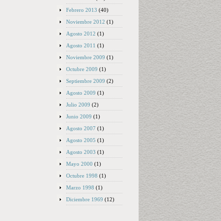
Febrero 2013
(40)
Noviembre 2012
(1)
Agosto 2012
(1)
Agosto 2011
(1)
Noviembre 2009
(1)
Octubre 2009
(1)
Septiembre 2009
(2)
Agosto 2009
(1)
Julio 2009
(2)
Junio 2009
(1)
Agosto 2007
(1)
Agosto 2005
(1)
Agosto 2003
(1)
Mayo 2000
(1)
Octubre 1998
(1)
Marzo 1998
(1)
Diciembre 1969
(12)