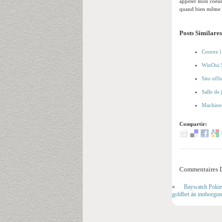
appeler mon coeur l
quand bien même i
Posts Similares
Courez í
WinOui S
Sito uffi
Salle de
Machines
Compartir:
Commentaires D
«
Baywatch Pokie
goldbet án innborgun