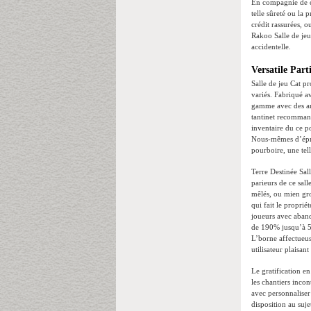
En compagnie de cl
telle sûreté ou la
crédit rassurées, 
Rakoo Salle de jeu,
accidentelle.
Versatile Part
Salle de jeu Cat p
variés. Fabriqué a
gamme avec des an
tantinet recommand
inventaire du ce p
Nous-mêmes d’éprou
pourboire, une tel
Terre Destinée Sal
parieurs de ce sal
mêlés, ou mien gro
qui fait le propri
joueurs avec aban
de 190% jusqu’à 50
L’borne affectueuse
utilisateur plaisant
Le gratification e
les chantiers incon
avec personnaliser
disposition au suj