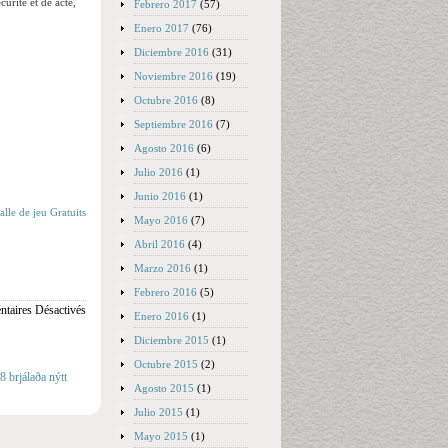
urité et de acte,
Febrero 2017
(57)
Enero 2017
(76)
Diciembre 2016
(31)
Noviembre 2016
(19)
Octubre 2016
(8)
Septiembre 2016
(7)
Agosto 2016
(6)
Julio 2016
(1)
Junio 2016
(1)
lle de jeu Gratuits
Mayo 2016
(7)
Abril 2016
(4)
Marzo 2016
(1)
Febrero 2016
(5)
taires Désactivés
Enero 2016
(1)
Diciembre 2015
(1)
Octubre 2015
(2)
8 brjálaða nýtt
Agosto 2015
(1)
Julio 2015
(1)
Mayo 2015
(1)