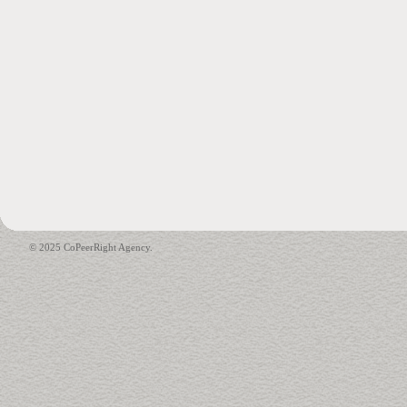
© 2025 CoPeerRight Agency.