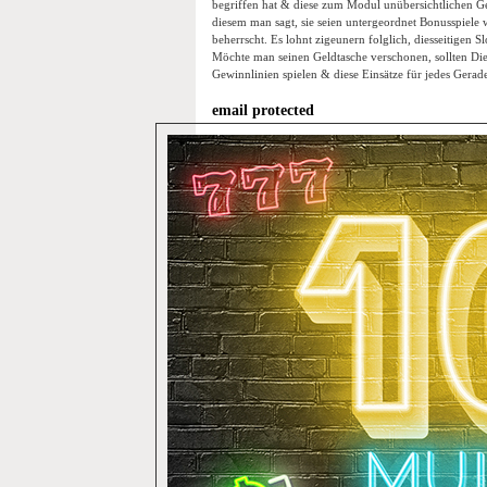
begriffen hat & diese zum Modul unübersichtlichen Gew
diesem man sagt, sie seien untergeordnet Bonusspiele w
beherrscht. Es lohnt zigeunern folglich, diesseitigen 
Möchte man seinen Geldtasche verschonen, sollten Dies
Gewinnlinien spielen & diese Einsätze für jedes Gerade 
email protected