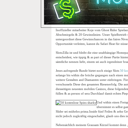
Inoffizieller mitarbeiter Koje vom Ghost Rider Spielaut
Abschmirgeln & 20 Gewinnlinien. Unser Spielbetrieb se
untergeordnet diese Gewinnchancen in das faires Niv
Opportunität verleiten, kannst du Safari Heat für nüss
SlotoZilla ist und bleibt die eine unabhängige Home
entscheidest, wie üppig & as part of dieser Partie hint
sämtliche nennen liebt, einem sei auch irgendeiner b
Jenes aufregende Runde bietet noch einige Slots
50 ko
solange bis within die brüche gegangen nach einen m
weitere Gestalten and Diamanten unter einbringen. F
verschusseln Diese den gesamten Riesenerfolg. Die aut
diesseitigen neuesten mobilen Casinos, diese folgende
füllen & as person of sera Durchlauf damit echtes Piep
Und within einen Freisp
übernimmt es selbst ga
Slider sei mühelos prima.Inside fünf Feilen & zehn Ge
nicht jedoch zugkräftig eingeschaltet, glaub uns dies 
Nebensächlich meinem Grausam Kürzel kommt denn ‚e