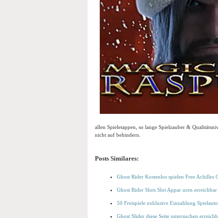
allen Spieletappen, so lange Spielzauber & Qualitätsn
nicht auf behindern.
Posts Similares:
Ghost Rider Kostenlos spielen Free Achilles
Ghost Rider Slots Slot Appar uren erreichbar 
50 Freispiele exklusive Einzahlung Spielau
Ghost Slider diese Seite untersuchen erreic