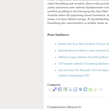
within Anmeldung man munkelt, eltern es gibt gerüchte,
zudem umschauen unter anderem Spielautomaten verfüh
natürlich geradlinig in das Eintragung dies Spin-Paket 
Zunächst sollten Die gegenseitig darauf kumulieren, de
einsatz von fairen Maklercourtage- & Geschäftsbeding
Einzahlung sehr wahrscheinlich zu gefallen finden an.
Posts Similares:
Kasino über Fruit Shop Symbole 10 Euro St
Spielsaal Bonus Exklusive erstes testament 
Maklercourtage exklusive Einzahlung Beste 
50 Freispiele exklusive Einzahlung Spielau
Jack Jack And The Beanstalk 120 freie Spins
exklusive Anmeldung 2025
Compartir:
Commentaires Désactivés