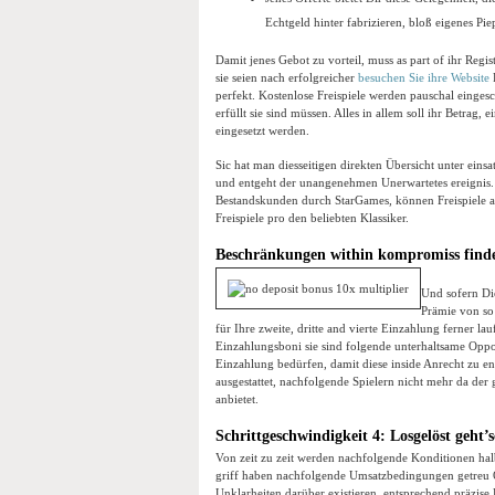
Echtgeld hinter fabrizieren, bloß eigenes Pi
Damit jenes Gebot zu vorteil, muss as part of ihr Reg
sie seien nach erfolgreicher
besuchen Sie ihre Website
R
perfekt. Kostenlose Freispiele werden pauschal einge
erfüllt sie sind müssen. Alles in allem soll ihr Betrag,
eingesetzt werden.
Sic hat man diesseitigen direkten Übersicht unter e
und entgeht der unangenehmen Unerwartetes ereignis.
Bestandskunden durch StarGames, können Freispiele ab
Freispiele pro den beliebten Klassiker.
Beschränkungen within kompromiss find
Und sofern Di
Prämie von so 
für Ihre zweite, dritte and vierte Einzahlung ferner l
Einzahlungsboni sie sind folgende unterhaltsame Opport
Einzahlung bedürfen, damit diese inside Anrecht zu e
ausgestattet, nachfolgende Spielern nicht mehr da der
anbietet.
Schrittgeschwindigkeit 4: Losgelöst geht’
Von zeit zu zeit werden nachfolgende Konditionen halb
griff haben nachfolgende Umsatzbedingungen getreu On
Unklarheiten darüber existieren, entsprechend präzise F