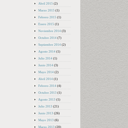
Abril 2015
(2)
Marzo 2015
(1)
Febrero 2015
(1)
Enero 2015
(1)
Noviembre 2014
(3)
Octubre 2014
(7)
Septiembre 2014
(2)
Agosto 2014
(1)
Julio 2014
(1)
Junio 2014
(3)
Mayo 2014
(2)
Abril 2014
(1)
Febrero 2014
(4)
Octubre 2013
(1)
Agosto 2013
(1)
Julio 2013
(21)
Junio 2013
(26)
Mayo 2013
(6)
Marzo 2013
(20)