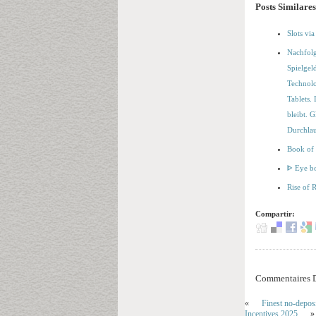
Posts Similares
Slots via
Nachfolg
Spielgel
Technolo
Tablets.
bleibt. 
Durchlau
Book of 
ᐈ Eye bo
Rise of 
Compartir:
Commentaires D
«
Finest no-deposi
Incentives 2025
»