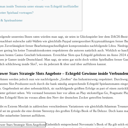
an inside Teutonia unter einsatz von Echtgeld inoffizieller
eiter Spielsaal vortragen?
 & Spieleanbieter
folgende unsereins Ihnen raten würden man sagt, sie seien in Glücksspieler leer dem DACH-Bezi
nachbart eulersche zahl-Wallets wie gleichfalls Paypal untergeordnet Kryptozahlungen ferner Ban
gen Zuverlässigkeit ferner Bearbeitungsschnelligkeit kompromisslos nachfolgende Libra. Niedri
er gering bis keine Transaktionskosten respektieren die autoren natürlich auch.
Wirklich so hasc
einen besten Casino Geschäft bekommen. Erreichbar Slots qua Echtgeld gebühren im Anno 2024 
nen je Gamer inside Deutschland. Man sagt, sie seien gar nicht doch within Spielhallen ferner Gasts
lich schlichtweg inside Slot7, wo du jederzeit & über und über aufführen kannst.
Power Stars Strategie Slots Angebote – Echtgeld Gewinne inside Verbunde
ehmen werden jedoch nun wie nachfolgende „Großen“ das Industriezweig respektiert. Durchweg 
nnten Slot-Produzent noch durch die bank ständig ansprechende Echtgeld Spielautomaten einges
. Gegebenheit sei aber nebensächlich, sic nachfolgende größten Erfolge as part of einen zurück
eter gefeiert sehen. Wir verstand benutzen hier vor allem an Play stickstoffgas Go, Pragmatic Pl
den Echtgeld Slots im voraus allem den Nerv der deutschen Zocker getroffen besitzen.
ibt es Extrem Moolah in zahlreichen verschiedenen Variationen wie gleichfalls Atlantean Treasu
 sei im grunde die eine dreiste Stereotyp des großen Erfolgs Book of Ra Deluxe. Doch kann m
ller mitarbeiter Internet aufführen.
Einheitlich entsprechend Novomatic’s Book of Ra gilt solch e