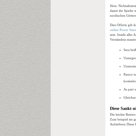
Slots. Nichtsdesto
damit die Spieler 
nordischen Götter
Dies Offerte gilt 
online Power Stars
sein. Inside aller
Verständnis massiv
Sera hei
Untergeo
Unserein
Parece i
kostenlo
As part 
Gleichze
Diese Sankt-n
Die leichte Retrie
Zum beispiel im g
Aufstöbern Diese 