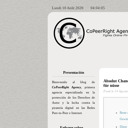
Lundi 10 Août 2026
04:04:06
Presentación
Absolut Chanc
Bienvenido al blog de
für nüsse
CoPeerRight Agency
, primera
Posté le
14 Agosto
agencia especializada en la
protección de los Derechos de
Autor y la lucha contra la
piratería digital en las Redes
Beste 
Peer-to-Peer e Internet.
Gewin
Diese 
Enfoque sobre…