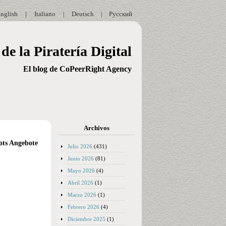
nglish
|
Italiano
|
Deutsch
|
Русский
de la Piratería Digital
El blog de CoPeerRight Agency
Archivos
ots Angebote
Julio 2026
(431)
Junio 2026
(81)
Mayo 2026
(4)
Abril 2026
(1)
Marzo 2026
(1)
Febrero 2026
(4)
Diciembre 2025
(1)