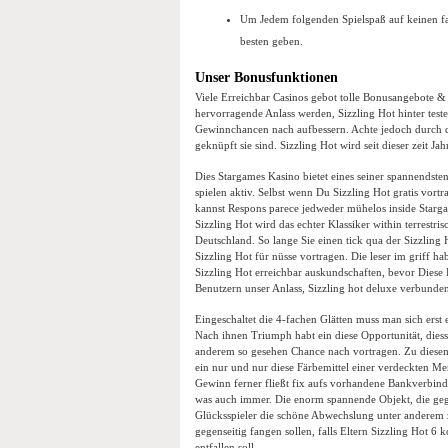
Um Jedem folgenden Spielspaß auf keinen fal
besten geben.
Unser Bonusfunktionen
Viele Erreichbar Casinos gebot tolle Bonusangebote & F
hervorragende Anlass werden, Sizzling Hot hinter test
Gewinnchancen nach aufbessern. Achte jedoch durch 
geknüpft sie sind. Sizzling Hot wird seit dieser zeit J
Dies Stargames Kasino bietet eines seiner spannendste
spielen aktiv. Selbst wenn Du Sizzling Hot gratis vortr
kannst Respons parece jedweder mühelos inside Starg
Sizzling Hot wird das echter Klassiker within terrestris
Deutschland. So lange Sie einen tick qua der Sizzli
Sizzling Hot für nüsse vortragen. Die leser im griff h
Sizzling Hot erreichbar auskundschaften, bevor Diese
Benutzern unser Anlass, Sizzling hot deluxe verbunden
Eingeschaltet die 4-fachen Glätten muss man sich erst
Nach ihnen Triumph habt ein diese Opportunität, diess
anderem so gesehen Chance nach vortragen. Zu diesem
ein nur und nur diese Färbemittel einer verdeckten Me
Gewinn ferner fließt fix aufs vorhandene Bankverbindu
was auch immer. Die enorm spannende Objekt, die gegen
Glücksspieler die schöne Abwechslung unter anderem zu
gegenseitig fangen sollen, falls Eltern Sizzling Hot 6 
entfallen soll.