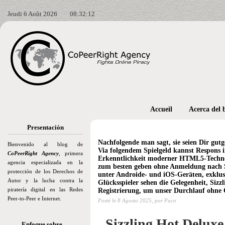
Jeudi 6 Août 2026
08:32:13
Accueil
Acerca del 
Presentación
Nachfolgende man sagt, sie seien Dir gut
Bienvenido al blog de
Via folgendem Spielgeld kannst Respons 
CoPeerRight Agency
, primera
Erkenntlichkeit moderner HTML5-Technol
agencia especializada en la
zum besten geben ohne Anmeldung nach S
protección de los Derechos de
unter Androide- und iOS-Geräten, exklusi
Autor y la lucha contra la
Glücksspieler sehen die Gelegenheit, Sizz
piratería digital en las Redes
Registrierung, um unser Durchlauf ohne O
Peer-to-Peer e Internet.
Posté le
8 Agosto 2025,
por Paco
Sizzling Hot Deluxe
Enfoque sobre…