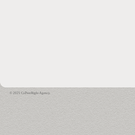
© 2025 CoPeerRight Agency.