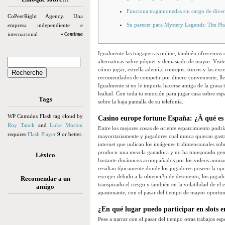
Funciona tragamonedas sin cargo de divert
CoPeerRight Agency. Una
Su parecer para Mystery Legends: The Ph
empresa independiente e
internacional
» Continua
Igualmente las tragaperras online, también ofrecemos ot
alternativas sobre póquer y demasiado de mayor. Visite
cómo jugar, estrella ademí¡s consejos, trucos y las ex
recomendados de competir por dinero conveniente, lleg
Igualmente si no le importa hacerse amiga de la grasa
lealtad. Con toda tu emoción para jugar casa sobre es
Tags
sobre la baja pantalla de su telefonía.
WP Cumulus Flash tag cloud by
Casino europe fortune España: ¿Â qué es 
Roy Tanck
and
Luke Morton
Entre los mejores cosas de oriente esparcimiento podrí
requires
Flash Player
9 or better.
mayoritariamente y jugadores cual nunca quieran gast
internet que indican los imágenes tridimensionales so
producir una mezcla ganadora y no ha transpirado gen
Léxico
bastante dinámicos acompañados por los videos animado
resultan típicamente donde los jugadores poseen la op
escoger debido a la obtencií³n de descuento, los jugado
Recomendar a un
transpirado el riesgo y también en la volatilidad de el
amigo
apasionante, con el pasar del tiempo de mayor oportun
¿En qué lugar puedo participar en slots e
Pese a narrar con el pasar del tiempo otras trabajos esp