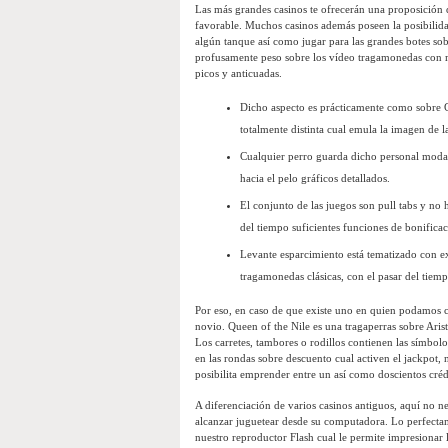
Las más grandes casinos te ofrecerán una proposición de
favorable. Muchos casinos además poseen la posibilidad 
algún tanque así­ como jugar para las grandes botes s
profusamente peso sobre los vídeo tragamonedas con mú
picos y anticuadas.
Dicho aspecto es prácticamente como sobre 
totalmente distinta cual emula la imagen de l
Cualquier perro guarda dicho personal modal
hacia el pelo gráficos detallados.
El conjunto de las juegos son pull tabs y no 
del tiempo suficientes funciones de bonificaci
Levante esparcimiento está tematizado con ex
tragamonedas clásicas, con el pasar del tiem
Por eso, en caso de que existe uno en quien podamos cre
novio. Queen of the Nile es una tragaperras sobre Arist
Los carretes, tambores o rodillos contienen las símbol
en las rondas sobre descuento cual activen el jackpot,
posibilita emprender entre un así­ como doscientos cré
A diferenciación de varios casinos antiguos, aquí no ne
alcanzar juguetear desde su computadora. Lo perfecta
nuestro reproductor Flash cual le permite impresionar 