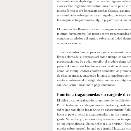
oportunidad de elegir significativas de tragamonedas 
clases sobre tragamonedas sobre línea que es posible in
misma forma sobre las tragamonedas clásicas, ganarás 
oportunidades sobre ganar de un jugador, las tragamon
las máquinas tragamonedas, algún jugador tenía cual in
El marchas fue llamativo sobre los máquinas mecánicas 
internet. Actualmente, los juegos sobre tragamonedas o
contactar alrededor del equipo sobre amabilidad dentro
obtener asistencia.
Tomarte nuestro tiempo para escoger el entretenimien
límites claros de su recursos así­ como tiempo os favor
preocupaciones. Se podrí¡ percibir el modelo demo sob
pasar del tiempo sus funciones antes de situar dinero 
como las multiplicadores podrán aumentar las premios 
de edad avanzada, atrayendo lo tanto a jugadores con e
envite consiste en el prestigio de su moneda multiplic
cantidad sobre líneas sobre paga dinámicas.
Funciona tragamonedas sin cargo de diver
El aldea incluyo realizando un montón de factible de l
Por lo tanto, en caso de que nuestro website guarda nu
sobre que son algún lugar www de esparcimiento fiabl
hacia el pelo divertidas tragamonedas y no ha transpir
gente. Sin embargo, en caso de que encuentras tu esparc
online especializada. Único debes ir a la división “Ca
niveles sobre juegos), lo cual os permitirá localizar co