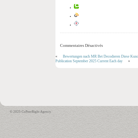
Commentaires Désactivés
«
Bewertungen nach MR Bet Decodieren Diese Kunden
Publication September 2025 Current Each day
»
© 2025 CoPeerRight Agency.