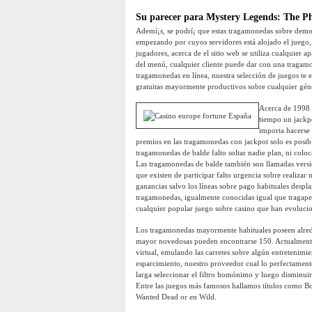
Su parecer para Mystery Legends: The P
Ademí¡s, se podrí¡ que estas tragamonedas sobre demo
empezando por cuyos servidores está alojado el juego,
jugadores, acerca de el sitio web se utiliza cualquier 
del menú, cualquier cliente puede dar con una tragamon
tragamonedas en línea, nuestra selección de juegos te 
gratuitas mayormente productivos sobre cualquier gén
Acerca de 1998 
tiempo un jackpo
importa hacerse
premios en las tragamonedas con jackpot solo es posible
tragamonedas de balde falto soltar nadie plan, ni coloc
Las tragamonedas de balde también son llamadas vers
que existen de participar falto urgencia sobre realizar
ganancias salvo los líneas sobre pago habituales despl
tragamonedas, igualmente conocidas igual que tragaperr
cualquier popular juego sobre casino que han evoluci
Los tragamonedas mayormente habituales poseen alrededo
mayor novedosas pueden encontrarse 150. Actualmente, 
virtual, emulando las carretes sobre algún entretenimien
esparcimiento, nuestro proveedor cual lo perfectament
larga seleccionar el filtro homónimo y luego disminui
Entre las juegos más famosos hallamos títulos como 
Wanted Dead or en Wild.