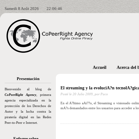
Samedi 8 Août 2026
22:06:48
Accueil
Acerca del 
Presentación
El streaming y la evoluciA?n tecnolA?gic
Bienvenido al blog de
Posté le
20 Julio 2009,
por Paco
CoPeerRight Agency
, primera
agencia especializada en la
En el A?ltimo aAi??o, el Streaming o visionado onli
protección de los Derechos de
mA?s demandados entre los usuarios para acceder a los
Autor y la lucha contra la
piratería digital en las Redes
Peer-to-Peer e Internet.
Enfoque sobre…