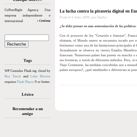
CoPeerRight Agency. Una
La lucha contra la piratería digital en E
empresa independiente e
Posté le
6 Julio 2009,
por Zephyr
internacional
» Continua
¿Se debe pensar en una armonización de las políticas 
Con el proyecto de ley “Creación e Internet”, Franci
obstante, el Mundo entero se encuentra tocado por es
fenómeno como una de las limitaciones principales al 
Actualmente se observa en ciertos Estados Miembr
francesas. Numerosos países han puesto en marcha o e
Tags
sus fronteras, a través de diferentes métodos. Pero, si
Viejo Continente, las medidas concebidas son a menudo d
países europeos?, ¿qué similitudes o diferencias se pu
WP Cumulus Flash tag cloud by
Roy Tanck
and
Luke Morton
requires
Flash Player
9 or better.
Léxico
Recomendar a un
amigo