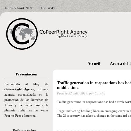
Jeudi 6 Août 2026
16:14:46
Accueil
Acerca del 
Presentación
Traffic generation in corporations has ha
Bienvenido al blog de
middle time.
CoPeerRight Agency
, primera
Posté le
22 Julio 2014,
por Concha
agencia especializada en la
protección de los Derechos de
Traffic generation in corporations has had a fresh twi
Autor y la lucha contra la
piratería digital en las Redes
Target marketing has long been an emerging craze in t
Peer-to-Peer e Internet.
The 21st century has taken a change in the standard de
Enfoque sobre…