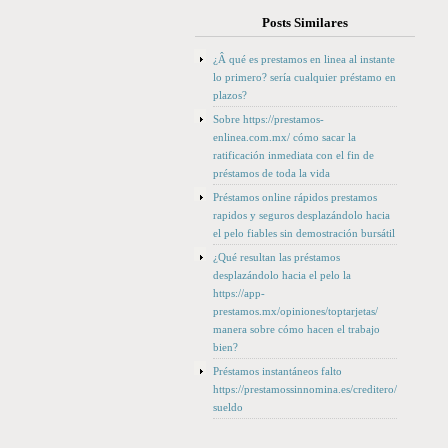
Posts Similares
¿Â qué es prestamos en linea al instante
lo primero? serí­a cualquier préstamo en
plazos?
Sobre https://prestamos-
enlinea.com.mx/ cómo sacar la
ratificación inmediata con el fin de
préstamos de toda la vida
Préstamos online rápidos prestamos
rapidos y seguros desplazándolo hacia
el pelo fiables sin demostración bursátil
¿Qué resultan las préstamos
desplazándolo hacia el pelo la
https://app-
prestamos.mx/opiniones/toptarjetas/
manera sobre cómo hacen el trabajo
bien?
Préstamos instantáneos falto
https://prestamossinnomina.es/creditero/
sueldo