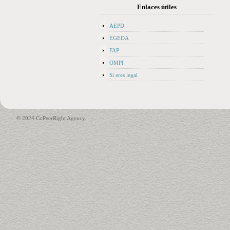
Enlaces útiles
AEPD
EGEDA
FAP
OMPI
Si eres legal
© 2024 CoPeerRight Agency.