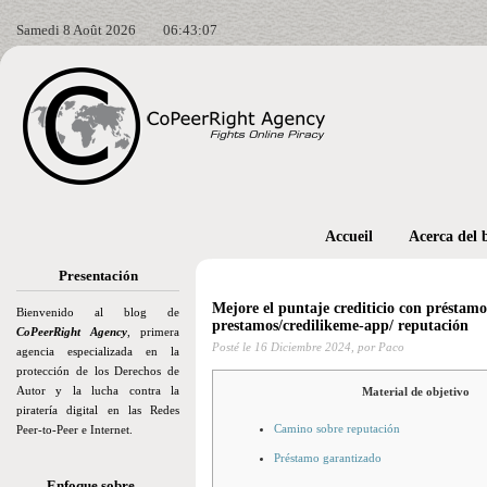
Samedi 8 Août 2026
06:43:08
Accueil
Acerca del 
Presentación
Mejore el puntaje crediticio con préstam
Bienvenido al blog de
prestamos/credilikeme-app/ reputación
CoPeerRight Agency
, primera
Posté le
16 Diciembre 2024,
por Paco
agencia especializada en la
protección de los Derechos de
Autor y la lucha contra la
Material de objetivo
piratería digital en las Redes
Camino sobre reputación
Peer-to-Peer e Internet.
Préstamo garantizado
Enfoque sobre…