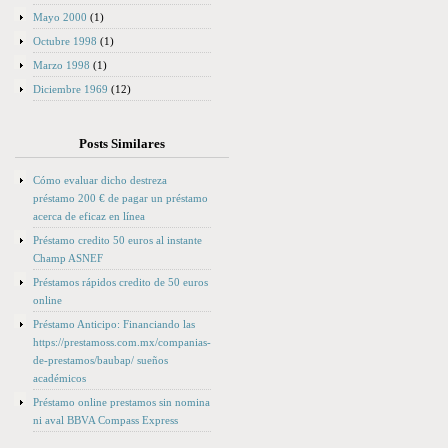
Mayo 2000
(1)
Octubre 1998
(1)
Marzo 1998
(1)
Diciembre 1969
(12)
Posts Similares
Cómo evaluar dicho destreza
préstamo 200 € de pagar un préstamo
acerca de eficaz en línea
Préstamo credito 50 euros al instante
Champ ASNEF
Préstamos rápidos credito de 50 euros
online
Préstamo Anticipo: Financiando las
https://prestamoss.com.mx/companias-
de-prestamos/baubap/ sueños
académicos
Préstamo online prestamos sin nomina
ni aval BBVA Compass Express