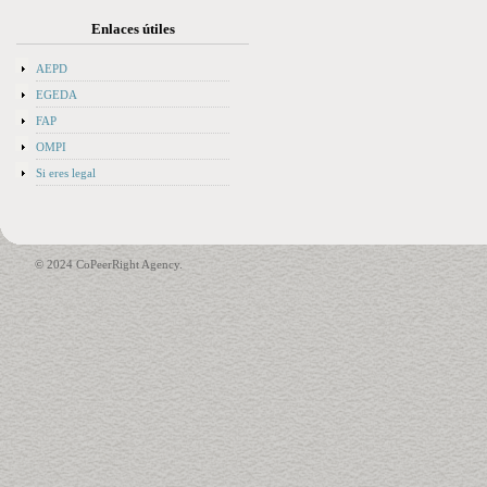
Enlaces útiles
AEPD
EGEDA
FAP
OMPI
Si eres legal
© 2024 CoPeerRight Agency.