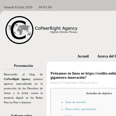
Samedi 8 Août 2026
04:01:01
Accueil
Acerca del 
Presentación
Préstamos en línea en https://credits-onl
Bienvenido al blog de
gigantesco innovación?
CoPeerRight Agency
, primera
Posté le
27 Septiembre 2024,
por Paco
agencia especializada en la
protección de los Derechos de
Autor y la lucha contra la
Artículos de objetivo
piratería digital en las Redes
Tasas de atención
Peer-to-Peer e Internet.
Plazos sobre amortización
Enfoque sobre…