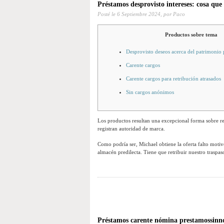
Préstamos desprovisto intereses: cosa que
Posté le
6 Septiembre 2024,
por Paco
Productos sobre tema
Desprovisto deseos acerca del patrimonio
Carente cargos
Carente cargos para retribución atrasados
Sin cargos anónimos
Los productos resultan una excepcional forma sobre rela
registran autoridad de marca.
Como podrí­a ser, Michael obtiene la oferta falto motiv
almacén predilecta. Tiene que retribuir nuestro traspas
Préstamos carente nómina prestamossinno