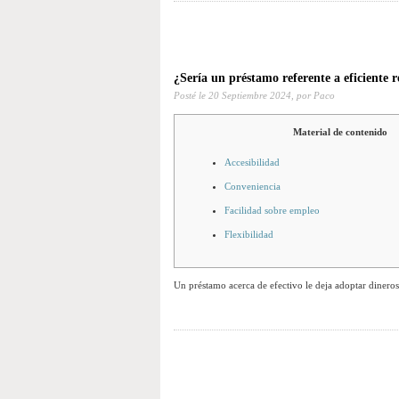
¿Serí­a un préstamo referente a eficiente 
Posté le
20 Septiembre 2024,
por Paco
Material de contenido
Accesibilidad
Conveniencia
Facilidad sobre empleo
Flexibilidad
Un préstamo acerca de efectivo le deja adoptar dineros