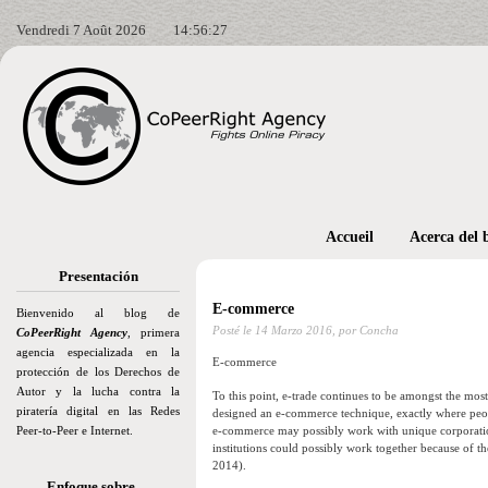
Vendredi 7 Août 2026
14:56:28
Accueil
Acerca del 
Presentación
E-commerce
Bienvenido al blog de
Posté le
14 Marzo 2016,
por Concha
CoPeerRight Agency
, primera
agencia especializada en la
E-commerce
protección de los Derechos de
Autor y la lucha contra la
To this point, e-trade continues to be amongst the mos
piratería digital en las Redes
designed an e-commerce technique, exactly where peop
Peer-to-Peer e Internet.
e-commerce may possibly work with unique corporatio
institutions could possibly work together because of the 
2014).
Enfoque sobre…