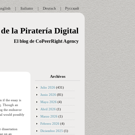
nglish
|
Italiano
|
Deutsch
|
Русский
de la Piratería Digital
El blog de CoPeerRight Agency
Archivos
Julio 2026
(431)
Junio 2026
(81)
 if the essay is
Mayo 2026
(4)
ng. Though an
Abril 2026
(1)
king the endeavor
oal would possibly
Marzo 2026
(1)
Febrero 2026
(4)
 dissertation
Diciembre 2025
(1)
sue on an