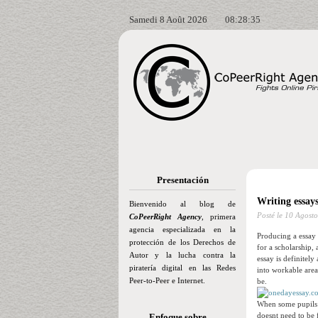
Samedi 8 Août 2026
08:28:36
Presentación
Writing essays
Bienvenido al blog de
Posté le
10 Agosto
CoPeerRight Agency
, primera
agencia especializada en la
Producing a essay 
protección de los Derechos de
for a scholarship,
Autor y la lucha contra la
essay is definitely
piratería digital en las Redes
into workable area
Peer-to-Peer e Internet.
be.
When some pupils li
doesnt need to be 
Enfoque sobre…