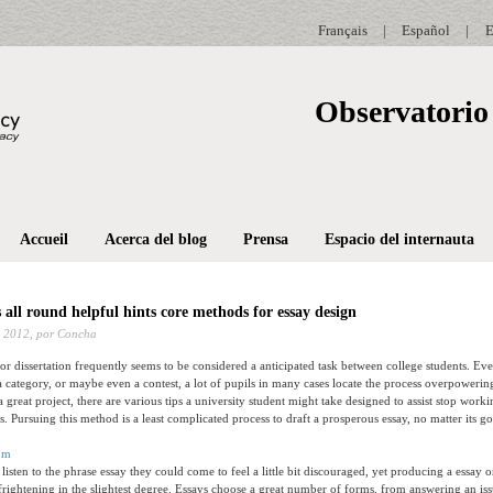
Français
|
Español
|
E
Observatorio 
Accueil
Acerca del blog
Prensa
Espacio del internauta
 all round helpful hints core methods for essay design
 2012,
por Concha
or dissertation frequently seems to be considered a anticipated task between college students. Even
 a category, or maybe even a contest, a lot of pupils in many cases locate the process overpoweri
 a great project, there are various tips a university student might take designed to assist stop wor
s. Pursuing this method is a least complicated process to draft a prosperous essay, no matter its g
sten to the phrase essay they could come to feel a little bit discouraged, yet producing a essay or
frightening in the slightest degree. Essays choose a great number of forms, from answering an is