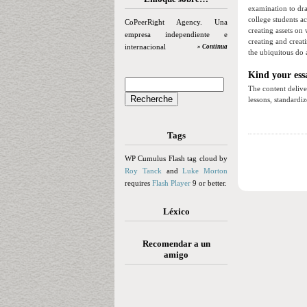
examination to dra
college students a
CoPeerRight Agency. Una
creating assets on
empresa independiente e
creating and creat
internacional
» Continua
the ubiquitous do 
Kind your essa
The content delive
lessons, standardi
Tags
WP Cumulus Flash tag cloud by
Roy Tanck
and
Luke Morton
requires
Flash Player
9 or better.
Léxico
Recomendar a un
amigo