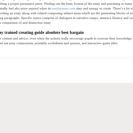
fting a proper persuasive piece. Finding out the basic format of the essay and practising in many 
ctually feel alot more assured when its
onedayessay.com
time and energy to create. There’s a lot o
 writing an essay along with related composing subject areas which are the generating blocks of es
ing paragraphs. Specific topics comprise of dialogues in narrative essays, sentence fluency and w
a comparison of and distinction essay.
y trained creating guide absolute best bargain
r content and advice, even when the actions really encourage pupils to exercise their knowledge
zed test prep components, printable worksheets and quizzes, and interactive game titles.