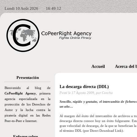
Lundi 10 Août 2026
16:49:13
Accueil
Acerca del 
Presentación
La descarga directa (DDL)
Bienvenido al blog de
Posté le
17 Agosto 2009,
por Concha
CoPeerRight Agency
, primera
agencia especializada en la
Sencillo, rápido y gratuito, el intercambio de ficher
protección de los Derechos de
un año…
Autor y la lucha contra la
piratería digital en las Redes
Al margen del éxito del intercambio de archivos a tra
Peer-to-Peer e Internet.
descarga directa conoce hoy un éxito fulgurante. Esta
gran velocidad de descarga, de la que se benefician l
el término DDL (por Direct Download Link).
Enfoque sobre…