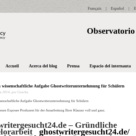
Français
|
Español
|
E
Observatorio 
Accueil
Acerca del blog
Prensa
Espacio del internauta
 wissenschaftliche Aufgabe Ghostwriterunternehmung für Schülern
e 2014,
por Concha
senschaftliche Aufgabe Ghostwriterunternehmung für Schülern
reuen Exposee Produzent für der Ausarbeitung Ihrer Klausur voll und ganz.
writergesucht24.de – Gründliche
lorarbeit
ghostwritergesucht24.de/