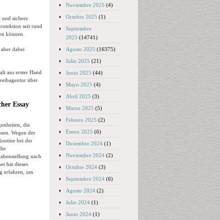
Noviembre 2025
(4)
Octubre 2025
(1)
 und sichere
rotektion seit rund
Septiembre
ten können.
2025
(14741)
Agosto 2025
(16375)
 aber dabei
Julio 2025
(21)
lt aus erster Hand
Junio 2025
(44)
hreibagentur über
Mayo 2025
(4)
Abril 2025
(3)
cher Essay
Marzo 2025
(5)
Febrero 2025
(2)
enheiten, die
Enero 2025
(6)
ösen. Wegen der
outine bei der
Diciembre 2024
(1)
die
Noviembre 2024
(2)
gabenstellung nach
t hat dieses
Octubre 2024
(3)
ug erfahren, um
Septiembre 2024
(6)
Agosto 2024
(2)
Julio 2024
(1)
Junio 2024
(1)