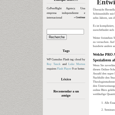
Entwi
CoPeerRight Agency. Una
Übersicht Herstell
empresa independiente e
Schützenhilfe mit
internacional
» Continua
zehn Jahren, um d
Es ist kompliziert
zurechtfindet sic
Weiter freistehen
zu versuchen. Auf 
hunderte andere a
Tags
Welche PRO Ar
WP Cumulus Flash tag cloud by
Spezialisten 
Roy Tanck
and
Luke Morton
Wenn Sie zuverläs
requires
Flash Player
9 or better.
diesen Online-Sch
Anzahl den super 
Nachhilfe den Stu
Léxico
Theologiestudente
den Unterweisunge
online Büro gelehr
Recomendar a un
weitläufige Quanti
amigo
Alle Ess
Seminara