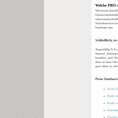
Welche PRO-Ar
Wie bereits betreff
Ghostwriterbetrieb
naturwissenschaftl
Schreibservices b
bearbeitet sein.
Schließlich, is
Augenfällig Ja Es 
Internet „Seminar
bezahlen, sind. De
dann ist diese Gh
ganz allein zu sch
Posts Similares
Suche-Gh
Kritik v
Kritik v
Schreibb
Überblic