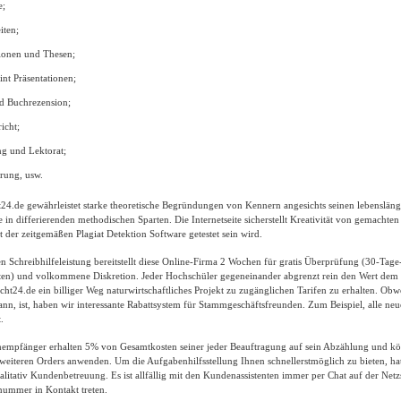
e;
iten;
tionen und Thesen;
nt Präsentationen;
d Buchrezension;
icht;
ng und Lektorat;
rung, usw.
t24.de gewährleistet starke theoretische Begründungen von Kennern angesichts seinen lebensläng
fe in differierenden methodischen Sparten. Die Internetseite sicherstellt Kreativität von gemachten
t der zeitgemäßen Plagiat Detektion Software getestet sein wird.
en Schreibhilfeleistung bereitstellt diese Online-Firma 2 Wochen für gratis Überprüfung (30-Tag
ekten) und volkommene Diskretion. Jeder Hochschüler gegeneinander abgrenzt rein den Wert de
ucht24.de ein billiger Weg naturwirtschaftliches Projekt zu zugänglichen Tarifen zu erhalten. Obw
n kann, ist, haben wir interessante Rabattsystem für Stammgeschäftsfreunden. Zum Beispiel, alle neu
.
mpfänger erhalten 5% von Gesamtkosten seiner jeder Beauftragung auf sein Abzählung und kö
weiteren Orders anwenden. Um die Aufgabenhilfsstellung Ihnen schnellerstmöglich zu bieten, hat
litativ Kundenbetreuung. Es ist allfällig mit den Kundenassistenten immer per Chat auf der Netz
nummer in Kontakt treten.