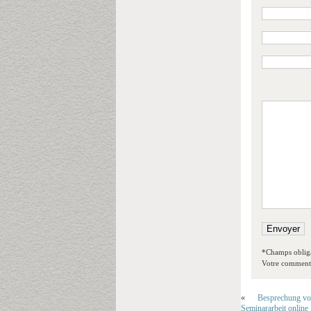
*Champs obliga
Votre commentai
«
Besprechung von
Seminararbeit online