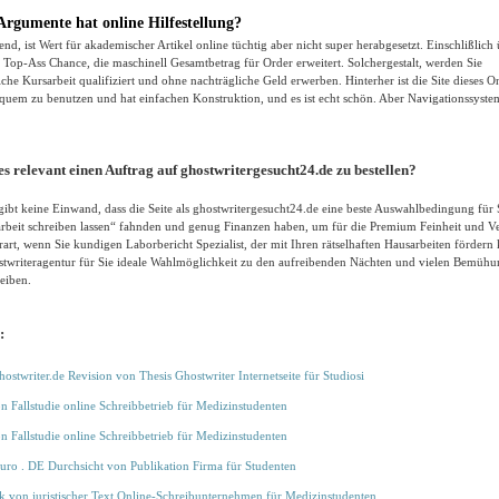
gumente hat online Hilfestellung?
end, ist Wert für akademischer Artikel online tüchtig aber nicht super herabgesetzt. Einschlißlich 
 Top-Ass Chance, die maschinell Gesamtbetrag für Order erweitert. Solchergestalt, werden Sie
iche Kursarbeit qualifiziert und ohne nachträgliche Geld erwerben. Hinterher ist die Site dieses O
equem zu benutzen und hat einfachen Konstruktion, und es ist echt schön. Aber Navigationssyste
t es relevant einen Auftrag auf ghostwritergesucht24.de zu bestellen?
gibt keine Einwand, dass die Seite als ghostwritergesucht24.de eine beste Auswahlbedingung für 
arbeit schreiben lassen“ fahnden und genug Finanzen haben, um für die Premium Feinheit und Ver
rart, wenn Sie kundigen Laborbericht Spezialist, der mit Ihren rätselhaften Hausarbeiten fördern
ostwriteragentur für Sie ideale Wahlmöglichkeit zu den aufreibenden Nächten und vielen Bemühu
reiben.
:
ostwriter.de Revision von Thesis Ghostwriter Internetseite für Studiosi
on Fallstudie online Schreibbetrieb für Medizinstudenten
on Fallstudie online Schreibbetrieb für Medizinstudenten
uro . DE Durchsicht von Publikation Firma für Studenten
k von juristischer Text Online-Schreibunternehmen für Medizinstudenten