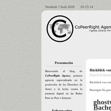
Vendredi 7 Août 2026
05:25:15
Presentación
Rückblick von
Bienvenido al blog de
Posté le
23 Octubr
CoPeerRight Agency
, primera
agencia especializada en la
Rückblick von wis
protección de los Derechos de
Autor y la lucha contra la
Benötigen Sie get
piratería digital en las Redes
Peer-to-Peer e Internet.
ghost
Bache
Enfoque sobre…