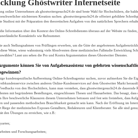
cklung Ghostwriter Internetseite
ung online Unternehmen als ghostwritergesucht24.de sind beste Wahl für Hochschülern, die balde
 beschwerlicher nüchternen Kreation suchen.
ghostwritergesucht24.de offeriert gebildete Schreibp
ie Studiosi mit der Präparation den theoretischen Aufgaben von den natürlichen Sprechern erhal
, die Information über den Kontext des Online-Schreibdienstes überaus auf der Website zu finden,
h unerlässliche Kontaktinfo wie Rufnummer.
 Sie auch Stellungnahmen von Prüflingen erwerben, um die Güte der angebotenen Aufgabenrückha
diese Weise, wieso wahnsinnig viele Absolventen diese medizinisches Fallstudie Entwicklung Sc
uswählen? Lasst uns sehen die Pro und Kontra Argumentation dieses Ghostwriter Dienstes.
gumente können Sie von Aufgabenassistenz von gelehrten wissenschaftli
abgewinnen?
sige kundenspezifische Aufbereitung Online-Schreibagentur suchen, zuvor aufmerken Sie die Eig
reibkundenservice zwischen anderen Online-Kundenservices auf dem Ghostwriter Markt herausl
Feedbacks von den Hochschülern, kann man verstehen, dass ghostwritergesucht24.de dauernde R
denten mit begründeten Bestellungen, eingeschlossen Thesen und Hausarbeiten. Das besagt, dass 
n Ihre beschwerliche Klausuren diesem Unternehmen betrauen und fest sein freistehen, dass Auf
n und passenden methodischen Brauchbarkeit gemacht sein kann. Nach der Eröffnung im Interne
t Riege der medizinisches Exposee-Gestalltern, Redakteuren und Klientberater. Sie alle sind gen
tät den Übungen zu erreichen, wie z.B.:
ayarten;
rbeiten und Forschungsarbeiten;