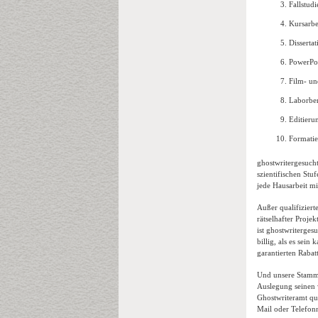
Fallstudi
Kursarbe
Disserta
PowerPoi
Film- un
Laborber
Editieru
Formatie
ghostwritergesuch
szientifischen Stu
jede Hausarbeit mi
Außer qualifiziert
rätselhafter Proj
ist ghostwriterges
billig, als es sei
garantierten Rabatt
Und unsere Stamme
Auslegung seinen 
Ghostwriteramt qua
Mail oder Telefon