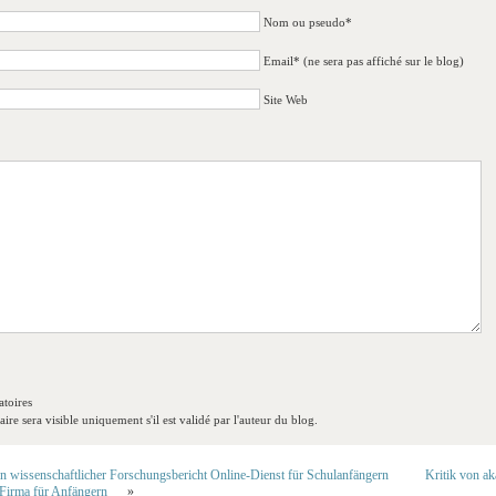
Nom ou pseudo*
Email* (ne sera pas affiché sur le blog)
Site Web
toires
re sera visible uniquement s'il est validé par l'auteur du blog.
 wissenschaftlicher Forschungsbericht Online-Dienst für Schulanfängern
Kritik von a
 Firma für Anfängern
»