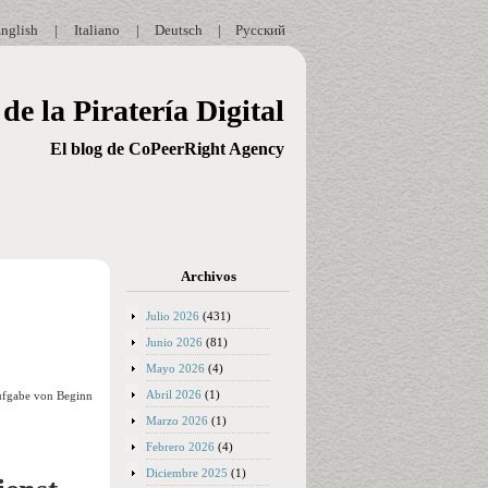
nglish
|
Italiano
|
Deutsch
|
Русский
de la Piratería Digital
El blog de CoPeerRight Agency
Archivos
Julio 2026
(431)
Junio 2026
(81)
Mayo 2026
(4)
Abril 2026
(1)
aufgabe von Beginn
Marzo 2026
(1)
Febrero 2026
(4)
Diciembre 2025
(1)