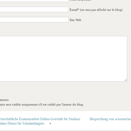
Email* (ne sera pas affiché sur le blog)
Site Web
toires
re sera visible uniquement s'il est validé par l'auteur du blog.
irtschaftliche Examensarbeit Online-Geschäft für Studiosi
Besprechung von wissenschaf
line-Dienst für Schulanfängern
»