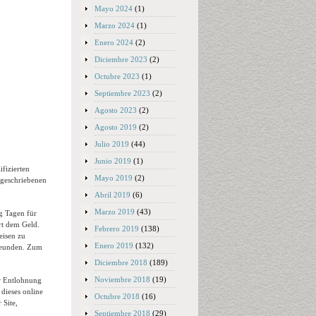
Mayo 2024
(1)
Marzo 2024
(1)
Enero 2024
(2)
Diciembre 2023
(2)
Octubre 2023
(1)
Septiembre 2023
(2)
Agosto 2023
(2)
Agosto 2019
(2)
Julio 2019
(44)
Junio 2019
(1)
fizierten
Mayo 2019
(2)
sgeschriebenen
Abril 2019
(6)
Marzo 2019
(43)
g Tagen für
rt dem Geld.
Febrero 2019
(138)
eisen zu
Enero 2019
(132)
freunden. Zum
Diciembre 2018
(189)
Noviembre 2018
(19)
r Entlohnung
 dieses online
Octubre 2018
(16)
 Site,
Septiembre 2018
(29)