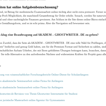
iten hat online Aufgabenbezuschussung?
end, ist Betrag für medizinische Examensarbeit online tüchtig aber nicht extra preiswert. Ferner zu
Profi Möglichkeit, die maschinell Gesamtbetrag für Order erhöht. Sonach, werden Sie naturwirt
l und ohne nachträgliche Finanzen gewinnen. Am Schluss ist die Site dieses online Büros einfac
s Gestalltungsform, und es ist echt prima. Aber die Navigation soll bewuemer sein.
t es klug eine Beauftragung auf AKADEM – GHOSTWRITER . DE zu geben?
eine Zweifel, dass die Seite als AKADEM – GHOSTWRITER . DE eine tolle Wahl für Prüflingen, d
reis“ bedürfen und genug Geld haben, um für die Premium Format und Sicherheit zu zahlen, sind
tschaftlicher Aufsatz Urheber, der mit Ihren gebildeten Übungen beitragen kann, brauchen, dann 
ie tolle Alternative zu den aufreibenden Nächten und widersetzten Kräften für Projekt ganz alle
:
ung von wissenschaftlicher Forschungsbericht Online-Dienst für Schulanfängern
on akademische Seminararbeit online Firma für Anfängern
on akademische Seminararbeit online Firma für Anfängern
ostwriter.de Revision von Thesis Ghostwriter Internetseite für Studiosi
n juristische Masterarbeit online Agentur für Gymnasiasten