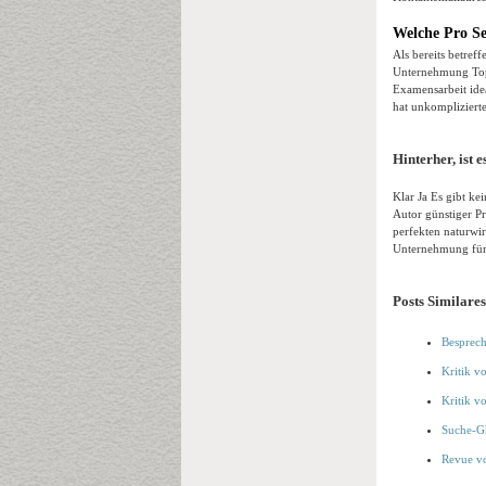
Welche Pro Se
Als bereits betreff
Unternehmung Top-
Examensarbeit idea
hat unkomplizierte
Hinterher, is
Klar Ja Es gibt k
Autor günstiger P
perfekten naturwir
Unternehmung für S
Posts Similares
Besprech
Kritik v
Kritik v
Suche-Gh
Revue vo