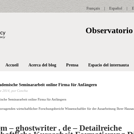
Français
|
Español
|
E
Observatorio 
Accueil
Acerca del blog
Prensa
Espacio del internauta
ademische Seminararbeit online Firma für Anfängern
e 2014,
por Concha
ische Seminararbeit online Firma für Anfängern
orragenden wirtschaftlicher Forschungsbericht Wissenschaftler für der Ausarbeitung Ihrer Haus
m – ghostwriter .
de – Detailreiche