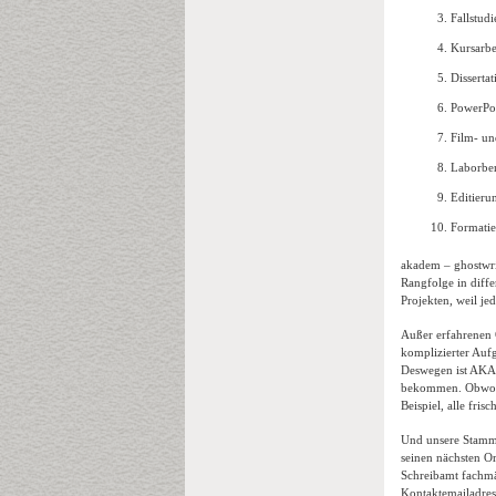
Fallstudi
Kursarbe
Disserta
PowerPoi
Film- un
Laborber
Editieru
Formatie
akadem – ghostwrit
Rangfolge in diffe
Projekten, weil je
Außer erfahrenen 
komplizierter Aufg
Deswegen ist AKAD
bekommen. Obwohl e
Beispiel, alle fri
Und unsere Stamm
seinen nächsten O
Schreibamt fachmän
Kontaktemailadres