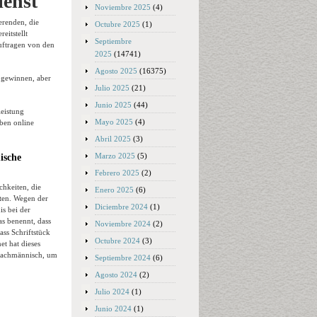
ienst
Noviembre 2025
(4)
erenden, die
Octubre 2025
(1)
eitstellt
Septiembre
uftragen von den
2025
(14741)
Agosto 2025
(16375)
bgewinnen, aber
Julio 2025
(21)
Junio 2025
(44)
eistung
Mayo 2025
(4)
iben online
Abril 2025
(3)
Marzo 2025
(5)
ische
Febrero 2025
(2)
chkeiten, die
Enero 2025
(6)
ten. Wegen der
Diciembre 2024
(1)
is bei der
s benennt, dass
Noviembre 2024
(2)
ss Schriftstück
Octubre 2024
(3)
t hat dieses
 fachmännisch, um
Septiembre 2024
(6)
Agosto 2024
(2)
Julio 2024
(1)
Junio 2024
(1)