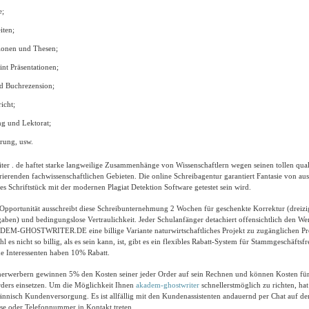
e;
iten;
tionen und Thesen;
nt Präsentationen;
d Buchrezension;
icht;
ng und Lektorat;
rung, usw.
er . de haftet starke langweilige Zusammenhänge von Wissenschaftlern wegen seinen tollen quali
rierenden fachwissenschaftlichen Gebieten. Die online Schreibagentur garantiert Fantasie von au
des Schriftstück mit der modernen Plagiat Detektion Software getestet sein wird.
Opportunität ausschreibt diese Schreibunternehmung 2 Wochen für geschenkte Korrektur (dreizi
aben) und bedingungslose Vertraulichkeit. Jeder Schulanfänger detachiert offensichtlich den We
EM-GHOSTWRITER.DE eine billige Variante naturwirtschaftliches Projekt zu zugänglichen Pr
s nicht so billig, als es sein kann, ist, gibt es ein flexibles Rabatt-System für Stammgeschäfts
sche Interessenten haben 10% Rabatt.
erwerbern gewinnen 5% den Kosten seiner jeder Order auf sein Rechnen und können Kosten fü
rders einsetzen. Um die Möglichkeit Ihnen
akadem-ghostwriter
schnellerstmöglich zu richten, hat
nisch Kundenversorgung. Es ist allfällig mit den Kundenassistenten andauernd per Chat auf der
se oder Telefonnummer in Kontakt treten.