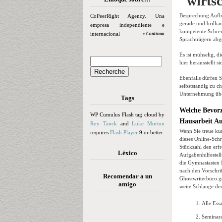
wirts
Besprechung Aufbe
CoPeerRight Agency. Una
gerade und brillia
empresa independiente e
kompetente Schrei
internacional
» Continua
Sprachträgern ab
Es ist mühselig, 
hier herausstellt 
Ebenfalls dürfen 
selbstständig zu c
Unternehmung über
Tags
Welche Bevorz
WP Cumulus Flash tag cloud by
Hausarbeit A
Roy Tanck
and
Luke Morton
Wenn Sie treue ku
requires
Flash Player
9 or better.
dieses Online-Sch
Stückzahl den erfr
Léxico
Aufgabenhilfestel
die Gymnasiasten I
nach den Vorschri
Recomendar a un
Ghostwriterbüro g
amigo
weite Schlange den 
Alle Ess
Seminara