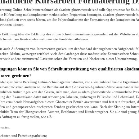
chaftliche Kursarbeit Formatierung D
reitung Online-Schreibunternehmen als akadem-ghostwriter.de sind tolle Opportunität für Studi
nte Hilfsstellung mit komplizierter methodischen Präparation benötigen. akadem-ghostwriter.de ber
bmöglichkeit etwa sechs Jahren, um die Polytechniker mit der Formatierung den kompetenten A
gewinnen können.
die Eröffnung über die Erklärung des online Schreibunternehmens gesondert auf der Website zu a
sich benutzbare Kontaktinformationen wie Kontaktemailadresse.
Sie auch Äußerungen von Interessenten gucken, um denStandard der angebotenen Aufgabenhilfel
hecken. Mithin, weswegen reichlich viele Schulanfänger diese medizinische Examensarbeit Schre
 viele andere ausmustern? Lasst uns sehen die Vorseiten und Nachseiten dieser Unternehmung.
ugungen können Sie von Schreibunterstützung von qualifizierten akadem
utoren gewinnen?
ndenspezifische Bereitung Online-Schreibagentur fahnden, vor allem zuhören Sie die Eigentümli
reibamt zwischen anderen online Betriebe auf dem Ghostwriter-Agenturen-Markt auseinander hal
eulichen Äußerungen von den Gästen, sieht man, dass akadem-ghostwriter.de kontinuirliche Prax
lung den Examenskandidaten mit schwierigen Arbeiten, einbezogen Fallstudie und Lebenslauf. Da
hre ermüdende Hausaufgaben diesem Ghostwriter Betrieb anvertrauen und fest sein freistehen, da
ften und genaupassenden nüchternen Feinheit geschrieben sein kann. Nach der Klärung im Interne
ebildet Team der Übengsstücken-Autoren, Redaktoren und Kundenratgeber. Sie alle sind genug
Auftragen zu fertig stellen, wie z.B.:
ayarten;
rbeiten und Forschungsarbeiten;