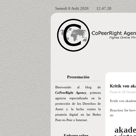
Samedi 8 Août 2026
12:47:29
Presentación
Kritik von ak
Bienvenido al blog de
Posté le
20 Octubr
CoPeerRight Agency
, primera
agencia especializada en la
Kritik von akadem
protección de los Derechos de
Autor y la lucha contra la
Brauchen Sie herv
piratería digital en las Redes
an.
Peer-to-Peer e Internet.
akade
Enfoque sobre…