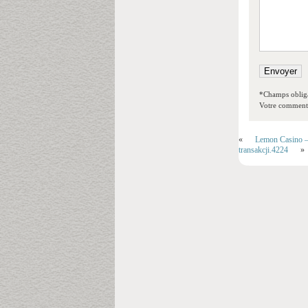
*Champs obliga
Votre commentai
«
Lemon Casino –
transakcji.4224
»