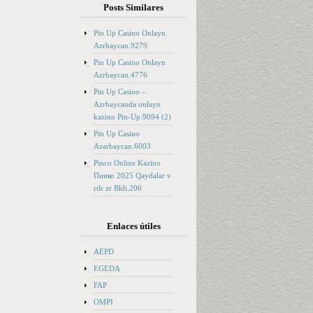
Posts Similares
Pin Up Casino Onlayn
Azrbaycan.9279
Pin Up Casino Onlayn
Azrbaycan.4776
Pin Up Casino –
Azrbaycanda onlayn
kazino Pin-Up.9094 (2)
Pin Up Casino
Azərbaycan.6003
Pinco Online Kazino
Пинко 2025 Qaydalar v
rtlr zr Bldi.206
Enlaces útiles
AEPD
EGEDA
FAP
OMPI