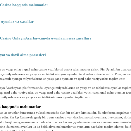
 Casino haqqında məlumatlar
 oyunlar və xasallar
 Casino Onlayn Azərbaycan-da oyunların əsas xasalları
at və daxil olma prosesleri
 ən yaxşı onlayn qızıl qalıq casino vəzifələrini əmələ salan məşhur şirkət. Pin Up adlı bu qızıl qa
u milyardalarına ən yaxşı və ən təhlükəsiz şans oyunları tərəfindən müraciət edilir. Pinap az və
baycanlı oyunçu milyardalarına ən yaxşı şans oyunları və qızıl qalıq vəziyyətləri təqdim edir.
ayn Azərbaycan platformasında, oyunçu milyardalarına ən yaxşı və ən təhlükəsiz oyunlar təqdim
ı qızıl qalıq vəziyyətlər, ən yaxşı qızıl qalıq casino vəzifələri və ən yaxşı qızıl qalıq oyunlar təq
milyardalarına ən yaxşı və ən təhlükəsiz şans oyunları təqdim edir.
o haqqında məlumatlar
nap az oyunlar dünyasında yüksək məsaiədə olan bir onlayn kimiqalıdır. Bu platforma qoşulmaq 
ə edin. Pin Up Casino-da geniş bir oyun kataloqu var, daxiləsi mənzil oyunları, live casino, slotlar
alın fərqli səviyyələrindən istifadə edə bilər və hər səviyyədə məzmunu və məzmunlərin mürəkkə
asino-da mənzil oyunları ilə ilə bağlı əlavə məlumatlar və oyunların qaydaları təqdim olunur, bu