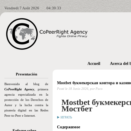
Vendredi 7 Août 2026
04:39:35
Accueil
Acerca del 
Presentación
Mostbet букмекерская контора и казин
Bienvenido al blog de
Posté le
18 Junio 2026,
por Paco
CoPeerRight Agency
, primera
agencia especializada en la
Mostbet букмекерс
protección de los Derechos de
Autor y la lucha contra la
Мостбет
piratería digital en las Redes
Peer-to-Peer e Internet.
▶️ ИГРАТЬ
Содержимое
Enfoque sobre…