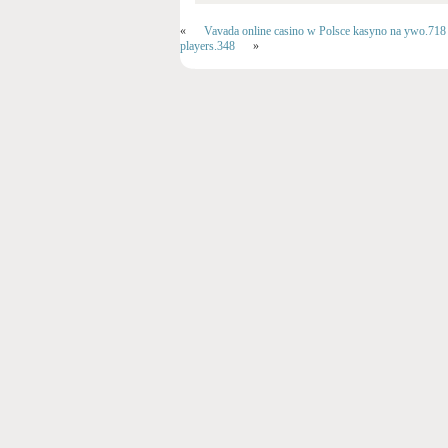
«
Vavada online casino w Polsce kasyno na ywo.718
players.348
»