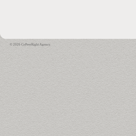
© 2026 CoPeerRight Agency.