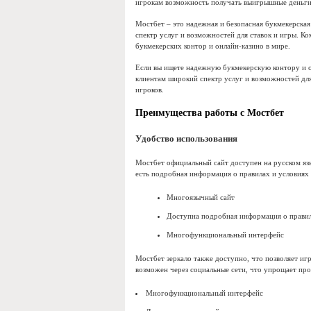
игрокам возможность получать выигрышные деньги,
Мостбет – это надежная и безопасная букмекерская
спектр услуг и возможностей для ставок и игры. 
букмекерских контор и онлайн-казино в мире.
Если вы ищете надежную букмекерскую контору и о
клиентам широкий спектр услуг и возможностей для
игроков.
Преимущества работы с Мостбет
Удобство использования
Мостбет официальный сайт доступен на русском язык
есть подробная информация о правилах и условиях 
Многоязычный сайт
Доступна подробная информация о правил
Многофункциональный интерфейс
Мостбет зеркало также доступно, что позволяет иг
возможен через социальные сети, что упрощает про
Многофункциональный интерфейс