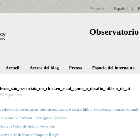
Français
|
Español
|
E
Observatorio 
Accueil
Acerca del blog
Prensa
Espacio del internauta
lexos_são_essenciais_no_chicken_road_game_o_desafio_hilário_de_at
2026,
por Paco
e reflexos são essenciais no chicken road game, o desafio hilário de atravessar a estrada evitando
o a Arte da Travessia: Estratégias e Técnicas
ância da Coleta de Grãos e Power-Ups
lvimento de Reflexos e Tempo de Reação