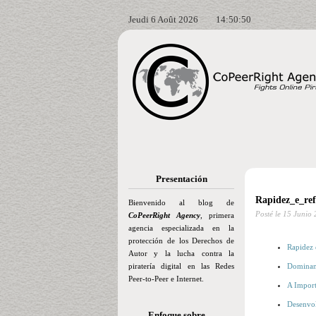
Jeudi 6 Août 2026
14:50:51
Presentación
Rapidez_e_ref
Bienvenido al blog de
Posté le
15 Junio 
CoPeerRight Agency
, primera
agencia especializada en la
protección de los Derechos de
Rapidez 
Autor y la lucha contra la
piratería digital en las Redes
Dominand
Peer-to-Peer e Internet.
A Import
Desenvo
Enfoque sobre…