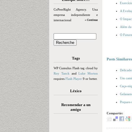
Exercíci
CoPeerRight Agency. Una
A Evoluç
empresa independiente e
O Impact
internacional
» Continua
Além da 
O Futur
Tags
Posts Similares
WP Cumulus Flash tag cloud by
Delicad
Roy Tanck
and
Luke Morton
Um camin
requires
Flash Player
9 or better.
Caça-níq
Léxico
Gelasse
Prepare-
Recomendar a un
amigo
Compartir: