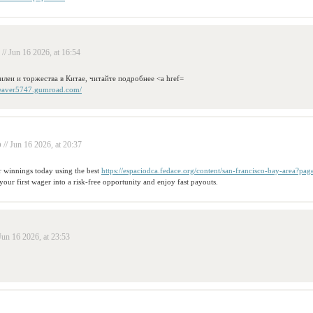
// Jun 16 2026, at 16:54
леи и торжества в Китае, читайте подробнее <a href=
weaver5747.gumroad.com/
p
// Jun 16 2026, at 20:37
 winnings today using the best
https://espaciodca.fedace.org/content/san-francisco-bay-area?p
your first wager into a risk-free opportunity and enjoy fast payouts.
 Jun 16 2026, at 23:53