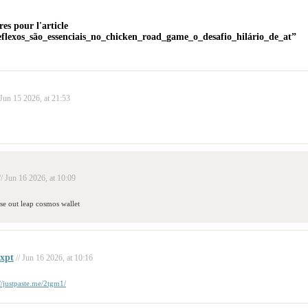
es pour l'article
flexos_são_essenciais_no_chicken_road_game_o_desafio_hilário_de_at”
 Jun 15 2026, at 21:53
// Jun 16 2026, at 10:09
se out leap cosmos wallet
xpt
// Jun 16 2026, at 10:16
://justpaste.me/2tgm1/