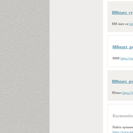
888starz_cy
888 starz uz
ht
888starz_g
8888
https://j
888starz_p
88stars
https:/
Raymonds
Найти привлек
https://www.ga