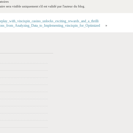
toires
re sera visible uniquement s'il est validé par l'auteur du blog.
play_with_vincispin_casino_unlocks_exciting_rewards_and_a_thrilli
ions_from_Analyzing_Data_to_Implementing_vincispin_for_Optimized
»