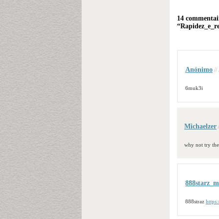
14 commentair
“Rapidez_e_re
Anónimo
//
6muk3i
Michaelzer
why not try the
888starz_m
888straz
https