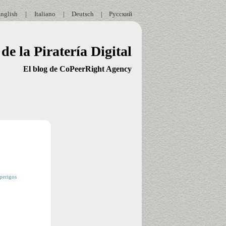
nglish
|
Italiano
|
Deutsch
|
Русский
de la Piratería Digital
El blog de CoPeerRight Agency
 perigos