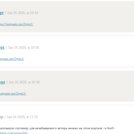
pt
// Jun 16 2026, at 10:19
tps://justpaste.me/2tgm1/
ypt
// Jun 16 2026, at 10:30
ustpaste.me/2tgm1/
wpt
// Jun 16 2026, at 10:30
/justpaste.me/2tgm1/
up
// Jun 16 2026, at 11:33
ательную спутницу для незабываемого вечера можно на этом портале <a href=
bitos.com/popaclub/