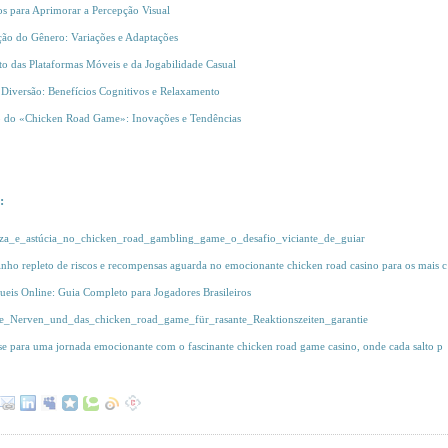
os para Aprimorar a Percepção Visual
ão do Gênero: Variações e Adaptações
o das Plataformas Móveis e da Jogabilidade Casual
Diversão: Benefícios Cognitivos e Relaxamento
o do «Chicken Road Game»: Inovações e Tendências
:
eza_e_astúcia_no_chicken_road_gambling_game_o_desafio_viciante_de_guiar
ho repleto de riscos e recompensas aguarda no emocionante chicken road casino para os mais c
ueis Online: Guia Completo para Jogadores Brasileiros
ne_Nerven_und_das_chicken_road_game_für_rasante_Reaktionszeiten_garantie
se para uma jornada emocionante com o fascinante chicken road game casino, onde cada salto p