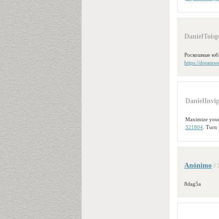
DanielToisp
Роскошные юби
https://dream
DanielInvi
Maximize your
321804
. Turn 
Anónimo
//
8dag5a