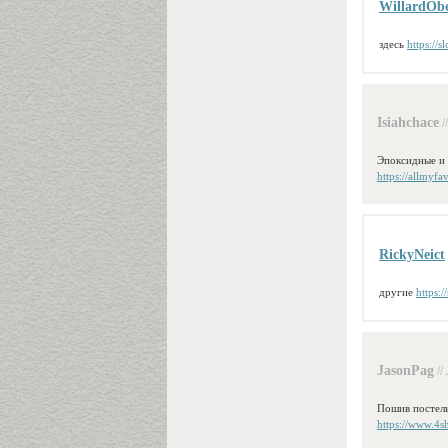
WillardOb
здесь
https://s
Isiahchace
/
Эпоксидные и 
https://allmyfa
RickyNeict
другие
https:/
JasonPag
//
Пошив постельн
https://www.4s