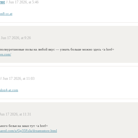
ent
// Jun 17 2026, at 5:46
lon8-cc.at
/ Jun 17 2026, at 9:26
полиуретановые полы на любой вкус — узнать больше можно здесь <a href=
ves.com/
// Jun 17 2026, at 11:03
/slon4-at.com
 Jun 17 2026, at 11:31
ого белья на заказ тут <a href=
hared.com/u/Gp35FzJa/dreamsstore.html