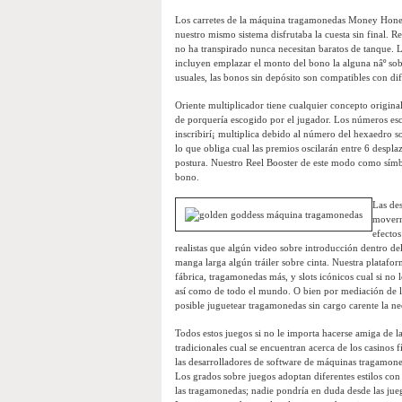
Los carretes de la máquina tragamonedas Money Honey g
nuestro mismo sistema disfrutaba la cuesta sin final. R
no ha transpirado nunca necesitan baratos de tanque.
incluyen emplazar el monto del bono la alguna nâº sob
usuales, las bonos sin depósito son compatibles con di
Oriente multiplicador tiene cualquier concepto original
de porquería escogido por el jugador. Los números esca
inscribirí¡ multiplica debido al número del hexaedro s
lo que obliga cual las premios oscilarán entre 6 desplaz
postura. Nuestro Reel Booster de este modo­ como símb
bono.
Las des
movern
efecto
realistas que algún video sobre introducción dentro d
manga larga algún tráiler sobre cinta. Nuestra platafo
fábrica, tragamonedas más, y slots icónicos cual si no 
así­ como de todo el mundo. O bien por mediación de 
posible juguetear tragamonedas sin cargo carente la ne
Todos estos juegos si no le importa hacerse amiga de 
tradicionales cual se encuentran acerca de los casinos
las desarrolladores de software de máquinas tragamoned
Los grados sobre juegos adoptan diferentes estilos con 
las tragamonedas; nadie pondrí­a en duda desde las juego