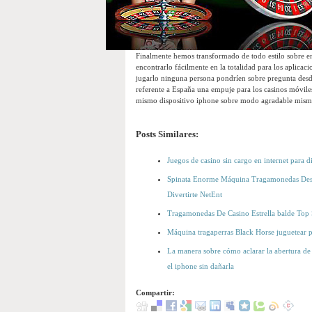
Finalmente hemos transformado de todo estilo sobre 
encontrarlo fácilmente en la totalidad para los aplicac
jugarlo ninguna persona pondrí­en sobre pregunta desde
referente a España una empuje para los casinos móvile
mismo dispositivo iphone sobre modo agradable mis
Posts Similares:
Juegos de casino sin cargo en internet para di
Spinata Enorme Máquina Tragamonedas Descar
Divertirte NetEnt
Tragamonedas De Casino Estrella balde Top 
Máquina tragaperras Black Horse juguetear po
La manera sobre cómo aclarar la abertura de
el iphone sin dañarla
Compartir: