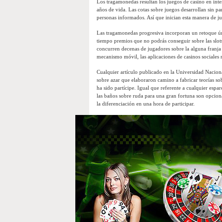
Los tragamonedas resultan los juegos de casino en in
años de vida. Las cotas sobre juegos desarrollan sin pa
personas informados. Así que inician esta manera de 
Las tragamonedas progresiva incorporan un retoque úni
tiempo premios que no podrás conseguir sobre las slot
concurren decenas de jugadores sobre la alguna franja 
mecanismo móvil, las aplicaciones de casinos sociales
Cualquier artículo publicado en la Universidad Naci
sobre azar que elaboraron camino a fabricar teorías so
ha sido partícipe. Igual que referente a cualquier espar
las baños sobre ruda para una gran fortuna son opcio
la diferenciación en una hora de participar.