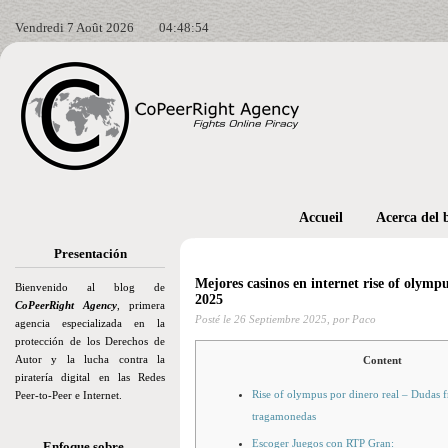
Vendredi 7 Août 2026
04:48:56
Accueil
Acerca del 
Presentación
Mejores casinos en internet rise of olympu
Bienvenido al blog de
2025
CoPeerRight Agency
, primera
Posté le
26 Septiembre 2025,
por Paco
agencia especializada en la
protección de los Derechos de
Autor y la lucha contra la
Content
piratería digital en las Redes
Rise of olympus por dinero real – Dudas f
Peer-to-Peer e Internet.
tragamonedas
Escoger Juegos con RTP Gran:
Enfoque sobre…