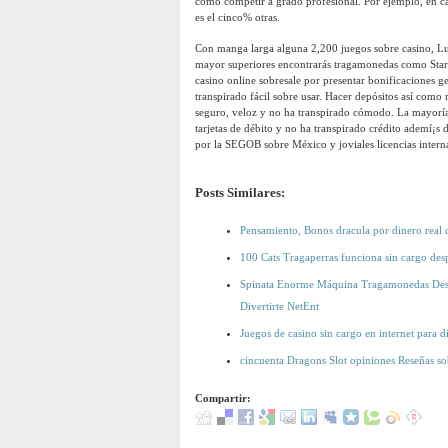
como competir a grado profesional. Por ejemplo, en c
es el cinco% otras.
Con manga larga alguna 2,200 juegos sobre casino, Luc
mayor superiores encontrarás tragamonedas como Starb
casino online sobresale por presentar bonificaciones 
transpirado fácil sobre usar. Hacer depósitos así­ como 
seguro, veloz y no ha transpirado cómodo. La mayoría 
tarjetas de débito y no ha transpirado crédito ademí¡s 
por la SEGOB sobre México y joviales licencias intern
Posts Similares:
Pensamiento, Bonos dracula por dinero real 
100 Cats Tragaperras funciona sin cargo desp
Spinata Enorme Máquina Tragamonedas Descar
Divertirte NetEnt
Juegos de casino sin cargo en internet para di
cincuenta Dragons Slot opiniones Reseñas so
Compartir: