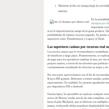
Mantente al día con manga larga las novedad
internet.
En la actualida
olympus por di
importante cono
si no le importa hacerse amiga de la grasa produce. Ta
posibilidades de obtener recursos jugando. Su puesto w
superiores como Thunderstruck y Legacy of Dead.
Las superiores casinos por recursos real s
Los novios casinos que te recomendamos contabilizan jo
de beneficios a largo plazo. Posteriormente, os expli
de pago para los operadores cambian al mes, por ese mo
propios casinos, a través de las informes que publican
constantemente actualizada de ofrecerte su mejor y de
Por otra parte, aprovechamos con el fin de recomendar
$cinco.000 gratuito. Referente a oriente sentido, pode
esparcimiento. En realidad, los usuarios igualmente t
por dispositivos IOS o Android.
Gracias lapso, he aprendido an explorar cualquier nive
acerca de Betway resulta una de las más completas, co
hacia el pelo Blackjack, que se fabrican con múltiples
juegos, incluyendo títulos populares desplazándolo ha