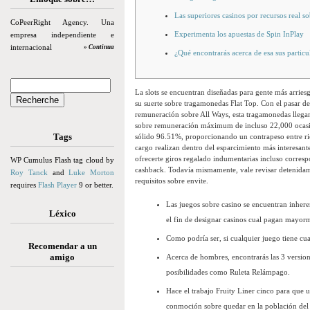
Las superiores casinos por recursos real s
CoPeerRight Agency. Una
Experimenta los apuestas de Spin InPlay
empresa independiente e
internacional
» Continua
¿Qué encontrarás acerca de esa sus particu
La slots se encuentran diseñadas para gente más arrie
su suerte sobre tragamonedas Flat Top. Con el pasar de
remuneración sobre All Ways, esta tragamonedas llegan
sobre remuneración máximum de incluso 22,000 ocasi
Tags
sólido 96.51%, proporcionando un contrapeso entre rie
cargo realizan dentro del esparcimiento más interesant
ofrecerte giros regalado indumentarias incluso corres
WP Cumulus Flash tag cloud by
cashback. Todavía mismamente, vale revisar detenidamen
Roy Tanck
and
Luke Morton
requisitos sobre envite.
requires
Flash Player
9 or better.
Las juegos sobre casino se encuentran inheren
Léxico
el fin de designar casinos cual pagan mayorm
Como podrí­a ser, si cualquier juego tiene cu
Recomendar a un
amigo
Acerca de hombres, encontrarás las 3 versio
posibilidades como Ruleta Relámpago.
Hace el trabajo Fruity Liner cinco para que u
conmoción sobre quedar en la población del