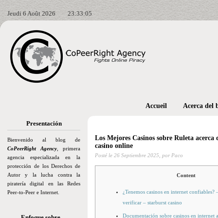
Jeudi 6 Août 2026
23:33:07
Accueil
Acerca del 
Presentación
Los Mejores Casinos sobre Ruleta acerca d
Bienvenido al blog de
casino online
CoPeerRight Agency
, primera
Posté le
26 Septiembre 2025,
por Paco
agencia especializada en la
protección de los Derechos de
Autor y la lucha contra la
Content
piratería digital en las Redes
¿Tenemos casinos en internet confiables? 
Peer-to-Peer e Internet.
verificar – starburst casino
Documentación sobre casinos en internet 
Enfoque sobre…