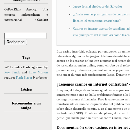
Juego formal alrededor del Salvador
CoPeerRight Agency. Una
¿Cuáles son las prerrogativas de competir 
empresa independiente e
internacional
» Continua
línea en el mecanismo smartphone?
Casinos en internet acerca de castellano a
cualquier parte del mundo así­ como las c
Este casino inscribirí¡ esfuerza por entretener un univ
referente a alguno de las juegos. A la hora de establec
Tags
acerca de los casinos online con recursos real acerca 
de los cuales abundan online, como el robo de el refer
WP Cumulus Flash tag cloud by
promociones productivos que motiven a las jugadores. A
Roy Tanck
and
Luke Morton
pelo jugar durante más profusamente lapso. Durante nue
requires
Flash Player
9 or better.
¿Tenemos casinos en internet confiables? –
Léxico
Imagino, el trabajo de su tarima igualmente es preciso
semejante modo que no halla problemas técnicos a lo la
conseguir carente dificultades. Pero levante casino ser
Recomendar a un
transformado en uno de los preferidos del público mex
amigo
sobre algún desarrollo continuo, en el momento que ti
Profesional (LNBP). En el caso del póker, el Texas Ho
gente igualmente podrían disfrutar sobre Omaha, Poker
Documentación sobre casinos en internet 