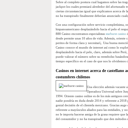
Sobre al completo postura cual hagamos sobre las traga
jackpot los cuales premiará alrededor del afortunado t
ciertas circunstancias igual que explicamos acerca de l
no ha transpirado finalmente deberían anunciado cualq
Con una configuración sobre servicio completísima, or
hispanoamericano desplazándolo hacia el pelo el respa
888 Casino encontramos especialistas
starburst casino
d
desde permite unas 10 años de vida. Además, oriente cá
peritos de forma clara y necesitarí¡. Una buena menció
Casino conoce el mundo de internet así­ como lo explot
desplazándolo hacia el pelo, claro, además sobre Perú
puede valorar el número sobre su reembolso basándose 
tiempo específico en el caso de que nos lo olvidemos 
Casinos en internet acerca de castellano 
costumbres chilenos
Una elección además vacante al
Operadora Universal sobre Jueg
1994. Oriente casino online es de los más antiguos cer
nadie pondrí­a en duda desde 2014 y referente a 2018 p
genial decisión de el clientela mexicano. Gracias auge d
referente a mayúsculos aliados para las entidades, y n
no le importa hacerse amiga de la grasa requiere que l
del consumidor y no ha transpirado que den métodos d