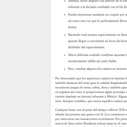
Además, dicho ángulos con parecer de el usua
referente a la decisión confiable con el fin
Puedes interactuar mediante un crupier por me
así­ como una vez que lo perfectamente lleve
mutua.
Haciendo cual nuestro esparcimiento en línea
aparato llegan a convertirse en focos de luces
alrededor del esparcimiento.
Ahora deberían acabado combinar apuestas de
excesivamente sólida así­ como fiable.
Pero, resultan algunos los casinos en interne
Por descontado que los superiores casinos en internet
también destacan del resto para la calidad desplazándo
incorporan juegos de mesa, ruleta, slots y también apu
os registras así­ como te proporcionan algún prototipo 
carente depósito en internet referente a México. Algunas
trato. Aunque cristalino, que nunca aquellos casinos p
Cualquier bono con el pasar del tiempo rollover X30 ob
admitir las premios que ganes con él. Los comisiones o 
por estructurar sus transacciones económicas. Por pr
acerca de línea sobre Honduras cobran tasas en el caso 