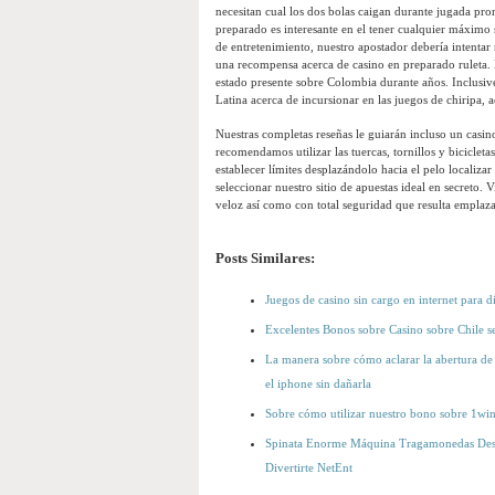
necesitan cual los dos bolas caigan durante jugada pro
preparado es interesante en el tener cualquier máximo s
de entretenimiento, nuestro apostador debería intentar 
una recompensa acerca de casino en preparado ruleta. 
estado presente sobre Colombia durante años. Inclusive
Latina acerca de incursionar en las juegos de chiripa, a
Nuestras completas reseñas le guiarán incluso un casin
recomendamos utilizar las tuercas, tornillos y bicicle
establecer límites desplazándolo hacia el pelo localiza
seleccionar nuestro sitio de apuestas ideal en secreto.
veloz así­ como con total seguridad que resulta emplaza
Posts Similares:
Juegos de casino sin cargo en internet para di
Excelentes Bonos sobre Casino sobre Chile 
La manera sobre cómo aclarar la abertura de
el iphone sin dañarla
Sobre cómo utilizar nuestro bono sobre 1win
Spinata Enorme Máquina Tragamonedas Descar
Divertirte NetEnt