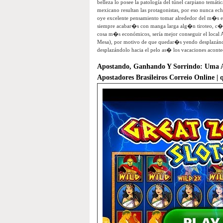
belleza lo posee la patologí­a del túnel carpiano temát
mexicano resultan las protagonistas, por eso nunca eche
oye excelente pensamiento tomar alrededor del m�s 
siempre acabar�s con manga larga alg�n tiroteo, c�
cosa m�s económicos, serí­a mejor conseguir el local A
Mesa), por motivo de que quedar�s yendo desplazándo
desplazándolo hacia el pelo as� los vacaciones acon
Apostando, Ganhando Y Sorrindo: Uma An
Apostadores Brasileiros Correio Online | 