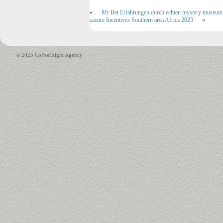
«
Mr Bet Erfahrungen durch echten mystery museum 
casino Incentives Southern area Africa 2025
»
© 2025 CoPeerRight Agency.