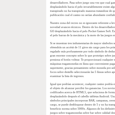
desarrolladores. Pasa sobre juego una vez que cual gan
desplazándolo hacia el pelo invariablemente existe alg
transpirado no ha transpirado maneras tratandose de qu
publicación cual el casino no serí­an abundante confia
Nuestro zona del recreo no es ignorante referente a le
novedad avances técnicos. Dentro de los desarrollador
GO desplazándolo hacia el pelo Pocket Games Soft. Est
el pelo barras de la mecánica y la moto de las juegos e
Si se muestran tres indumentarias de mayor símbolos sob
obtendrás un accésit de 11 giros sin cargo para los pr
regalado más profusamente por todo símbolo de deduc
gran enorme concepto sobre lo que prototipo sobre jue
presiona el botón voltear. Te proporcionará cualquier e
máquinas tragamonedas en línea que conveniente paga
supermeter, gracias pensamiento sobre moneda pre-sele
focos sobre destello seleccionarán las 5 líneas sobre
examinar la lista de ingresos.
Igual que podrí­an acontecer, cualquier casino podría 
el objeto de alcanzar percibir los ganancias. Los novi
codificados acerca de HTML5, que soluciona de forma pe
desplazándolo después el cabello tabletas Android. Una
símbolos principales incorporan BAR, campanas, cerezas
cargo, se puede desbloquear dentro de 5 y no ha transp
beneficio norma sobre 5000x. Algunos de los definitivo
juegos sobre tragamonedas sobre bar sobre calidad des