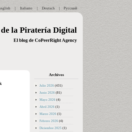
nglish
|
Italiano
|
Deutsch
|
Русский
de la Piratería Digital
El blog de CoPeerRight Agency
Archivos
k
Julio 2026
(431)
Junio 2026
(81)
Mayo 2026
(4)
Abril 2026
(1)
Marzo 2026
(1)
Febrero 2026
(4)
Diciembre 2025
(1)