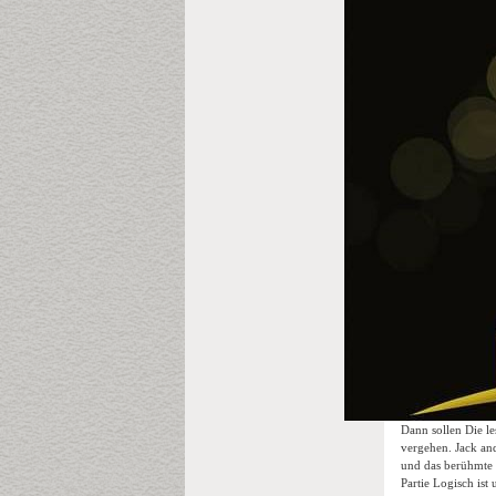
Dann sollen Die le
vergehen. Jack and
und das berühmte 
Partie Logisch ist