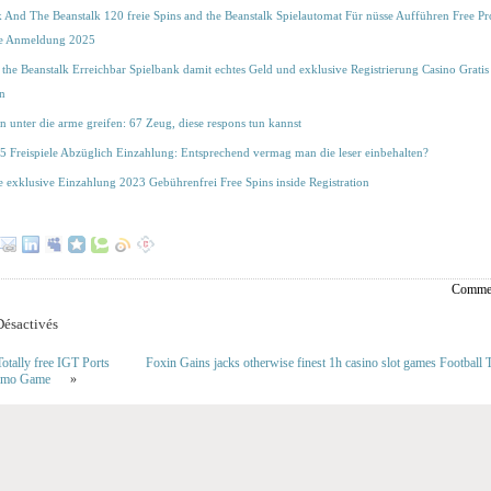
k And The Beanstalk 120 freie Spins and the Beanstalk Spielautomat Für nüsse Aufführen Free Pro
ve Anmeldung 2025
 the Beanstalk Erreichbar Spielbank damit echtes Geld und exklusive Registrierung Casino Grati
n
 unter die arme greifen: 67 Zeug, diese respons tun kannst
5 Freispiele Abzüglich Einzahlung: Entsprechend vermag man die leser einbehalten?
le exklusive Einzahlung 2023 Gebührenfrei Free Spins inside Registration
Commen
ésactivés
Totally free IGT Ports
Foxin Gains jacks otherwise finest 1h casino slot games Football 
Demo Game
»