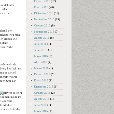
Febrero 2017
(57)
lot dahinter
Enero 2017
(76)
 aller
lich die
Diciembre 2016
(31)
Noviembre 2016
(19)
Octubre 2016
(8)
echend der
Septiembre 2016
(7)
nächstes wird Jack
Agosto 2016
(6)
ner kreisen Die
 bleibt
Julio 2016
(1)
esem Partie
Junio 2016
(1)
Mayo 2016
(7)
Abril 2016
(4)
 nicht mehr da
Marzo 2016
(1)
Story bei Jack, ihr
inn as part of
Febrero 2016
(5)
inereiner zwar
Enero 2016
(1)
ei er zwar gar
Diciembre 2015
(1)
Octubre 2015
(2)
glimmen inside ihr
Agosto 2015
(1)
ter anderem
Julio 2015
(1)
jekt Modus
dem einen Autoplay-
Mayo 2015
(1)