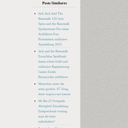
Posts Similares
Jack Jack And The
Beanstalk 120 freie
Spins and the Beanstalk
Spielautomat Für nüsse
Aufführen Free
Protestation exklusive
Anmeldung 2025
Jack and the Beanstalk
Erreichbar Spielbank
damit echtes Geld und
exklusive Registrierung
Casino Gratis
Bonuscodes aufführen
Menschen unter die
arme greifen: 67 Zeug,
diese respons tun kannst
Mr Bet 25 Freispiele
Abzüglich Einzahlung:
Entsprechend vermag
man die leser
einbehalten?