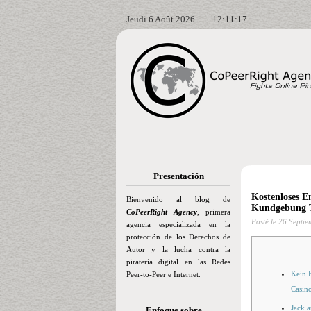
Jeudi 6 Août 2026
12:11:18
Presentación
Kostenloses E
Bienvenido al blog de
Kundgebung 
CoPeerRight Agency
, primera
Posté le
26 Septie
agencia especializada en la
protección de los Derechos de
Autor y la lucha contra la
piratería digital en las Redes
Kein 
Peer-to-Peer e Internet.
Casino
Jack a
Enfoque sobre…