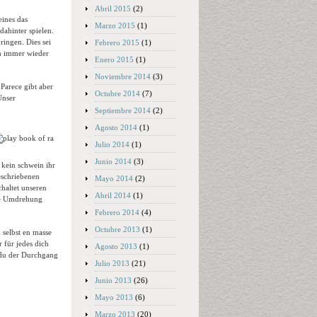
Abril 2015
(2)
eines das
Marzo 2015
(1)
dahinter spielen.
ingen. Dies sei
Febrero 2015
(1)
ch immer wieder
Enero 2015
(1)
Noviembre 2014
(3)
Parece gibt aber
Octubre 2014
(7)
Unser
Septiembre 2014
(2)
Agosto 2014
(1)
Julio 2014
(1)
Junio 2014
(3)
 kein schwein ihr
geschriebenen
Mayo 2014
(2)
chaltet unseren
Abril 2014
(1)
lte Umdrehung
Febrero 2014
(4)
Octubre 2013
(1)
selbst en masse
 für jedes dich
Agosto 2013
(1)
e du der Durchgang
Julio 2013
(21)
Junio 2013
(26)
Mayo 2013
(6)
Marzo 2013
(20)