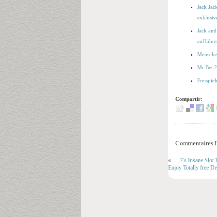
Jack Jac
exklusi
Jack and
aufführe
Menschen
Mr Bet 2
Freispie
Compartir:
Commentaires D
«
7′s Insane Slot 
Enjoy Totally free 