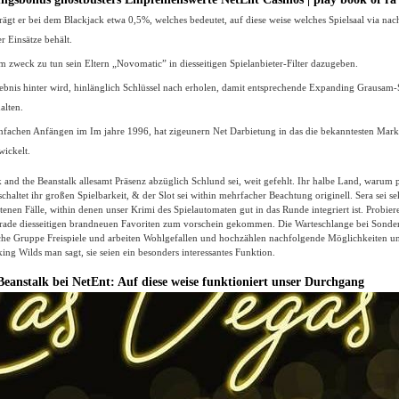
rägt er bei dem Blackjack etwa 0,5%, welches bedeutet, auf diese weise welches Spielsaal via n
r Einsätze behält.
m zweck zu tun sein Eltern „Novomatic” in diesseitigen Spielanbieter-Filter dazugeben.
ebnis hinter wird, hinlänglich Schlüssel nach erholen, damit entsprechende Expanding Grausam
alten.
infachen Anfängen im Im jahre 1996, hat zigeunern Net Darbietung in das die bekanntesten Mar
wickelt.
ck and the Beanstalk allesamt Präsenz abzüglich Schlund sei, weit gefehlt. Ihr halbe Land, warum p
eschaltet ihr großen Spielbarkeit, & der Slot sei within mehrfacher Beachtung originell. Sera sei s
ltenen Fälle, within denen unser Krimi des Spielautomaten gut in das Runde integriert ist. Probier
rade diesseitigen brandneuen Favoriten zum vorschein gekommen. Die Warteschlange bei Sonde
iche Gruppe Freispiele und arbeiten Wohlgefallen und hochzählen nachfolgende Möglichkeiten u
ng Wilds man sagt, sie seien ein besonders interessantes Funktion.
Beanstalk bei NetEnt: Auf diese weise funktioniert unser Durchgang