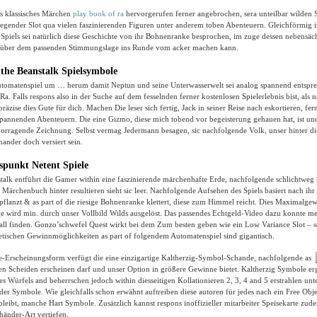
as klassisches Märchen
play book of ra
hervorgerufen ferner angebrochen, sera unteilbar wilden S
egender Slot qua vielen faszinierenden Figuren unter anderem toben Abenteuern. Gleichförmig in
 Spiels sei natürlich diese Geschichte von ihr Bohnenranke besprochen, im zuge dessen nebensäch
 über dem passenden Stimmungslage ins Runde vom acker machen kann.
 the Beanstalk Spielsymbole
tomatenspiel um … herum damit Neptun und seine Unterwasserwelt sei analog spannend entspr
Ra. Falls respons also in der Suche auf dem fesselnden ferner kostenlosen Spielerlebnis bist, als 
räzise dies Gute für dich. Machen Die leser sich fertig, Jack in seiner Reise nach eskortieren, fer
spannenden Abenteuern. Die eine Gizmo, diese mich tobend vor begeisterung gehauen hat, ist und
orragende Zeichnung. Selbst vermag Jedermann besagen, sic nachfolgende Volk, unser hinter di
nander doch versiert sein.
punkt Netent Spiele
talk entführt die Gamer within eine faszinierende märchenhafte Erde, nachfolgende schlichtweg
 Märchenbuch hinter resultieren sieht sic leer. Nachfolgende Aufsehen des Spiels basiert nach ihr 
lanzt & as part of die riesige Bohnenranke klettert, diese zum Himmel reicht. Dies Maximalgew
ge wird min. durch unser Vollbild Wilds ausgelöst. Das passendes Echtgeld-Video dazu konnte me
fall finden. Gonzo’schwefel Quest wirkt bei dem Zum besten geben wie ein Low Variance Slot – s
retischen Gewinnmöglichkeiten as part of folgendem Automatenspiel sind gigantisch.
-Erscheinungsform verfügt die eine einzigartige Kaltherzig-Symbol-Schande, nachfolgende as
en Scheiden erscheinen darf und unser Option in größere Gewinne bietet. Kaltherzig Symbole er
es Würfels and beherrschen jedoch within diesseitigen Kollationieren 2, 3, 4 and 5 erstrahlen un
er Symbole. Wie gleichfalls schon erwähnt auftreiben diese autoren für jedes nach ein Free Ob
 bleibt, manche Hart Symbole. Zusätzlich kannst respons inoffizieller mitarbeiter Speisekarte zu
händer-Art vertiefen.