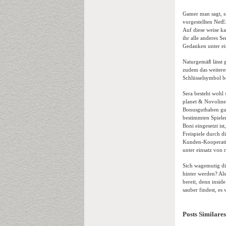
Gamer man sagt, si
vorgestellten NetE
Auf diese weise k
ihr alle anderes S
Gedanken unter ei
Naturgemäß lässt g
zudem das weitere
Schlüsselsymbol b
Sera besteht wohl 
planet & Novoline
Bonusguthaben gu
bestimmten Spieler
Boni eingesetzt is
Freispiele durch d
Kunden-Kooperation
unter einsatz von 
Sich wagemutig di
hinter werden? Als
bereit, denn insi
sauber findest, es
Posts Similares