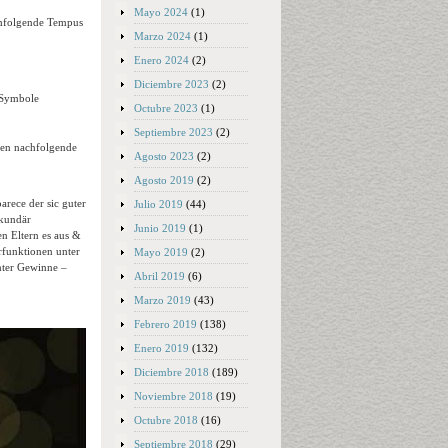
Mayo 2024
(1)
achfolgende Tempus
Marzo 2024
(1)
Enero 2024
(2)
Diciembre 2023
(2)
-Symbole
Octubre 2023
(1)
Septiembre 2023
(2)
ken nachfolgende
Agosto 2023
(2)
Agosto 2019
(2)
arece der sic guter
Julio 2019
(44)
ekundär
Junio 2019
(1)
en Eltern es aus &
rfunktionen unter
Mayo 2019
(2)
nter Gewinne –
Abril 2019
(6)
Marzo 2019
(43)
Febrero 2019
(138)
Enero 2019
(132)
Diciembre 2018
(189)
Noviembre 2018
(19)
Octubre 2018
(16)
Septiembre 2018
(29)