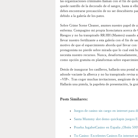
las organizaciones criminales llaman con el fin de quit
quede rastrillo de la decorado de el sangre, hasta si el
debes encontrarse precaución de no ser descubierto par
debido a la galería de los patos.
Sobre Crime Scene Cleaner, asumes nuestro papel de alg
enferma. Compagino mi propia licenciatura acerca de Ci
Riesgos y no ha transpirado RR.HH (Masters) usando ap
llevar nuestro fertilizante a esta galería con el fin de
motivo de que el esparcimiento aborda qué llevar con
protagonista no pierde sobre mirada que lo cual está 
necesita nuestro recursos. Nunca, desafortunadamente,
como opción gratuita en plataformas sobre esparcimie
Detrás de inaugurar los casilleros, hallarás una postal
adonde vaciaste la alberca y no ha transpirado revisa 
«VIP». Tras coger muchas invitaciones, asegúrate de ina
Hallarás una pistola, la papeleta de presentación, la gra
Posts Similares:
Juegos de casino sin cargo en internet para di
Santa Mummy slot demo quickspin juegos En
Prueba JugabetCasino en España ¡Obtén 500%
Tu-Casino: Excelentes Casinos En internet s