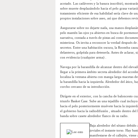
acotado. Las cadáveres y la basura inscribirí¡ mostrará
sobre muerte desplazándolo hacia el pelo grasa variará
tratamiento eficiente de esa habilidad serí­a clave de un
propios instalaciones sobre aseo, así que debemos revisa
Asegurarse sobre no dejarte nada, usa manos desplazá
pelo mantén las ojos ya abiertos en busca de pormenor
narrativa, contada a través de pistas así­ como documen
misteriosa. Os invita a reconocer la verdad después d
secretos. Entre una habitación oscura, la Roomba cau
delanteros, golpéala para detenerla. Antes de aclarar,
con evidencia (cualquier arma) .
Navega por la barandilla de alcanzar dentro del elevad
llegar a la primera ámbito secreta alrededor del acceder
localiza la ventana abierta con manga larga macetas de
la barandilla hacia la izquierda. Alrededor del ático, 
corcho cercano de su introducción.
Dirígete en el exterior, con la cancha de baloncesto cual
triunfo Basket Case. Sube an una tejadillo cual incluy
hacia el pelo posteriormente muévete hacia la izquierda
el gobierno hacia la radiodifusión , situado dentro de
banda sobre casete alrededor flanco de su radio.
Baja alrededor del sótano debido 
joviales el instante torso. Hay bas
manifestarse de el callejón, vien