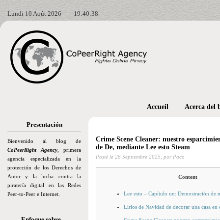
Lundi 10 Août 2026
19:40:39
Accueil
Acerca del 
Presentación
Crime Scene Cleaner: nuestro esparcimient
Bienvenido al blog de
de De, mediante Lee esto Steam
CoPeerRight Agency
, primera
Posté le
26 Septiembre 2025,
por Paco
agencia especializada en la
protección de los Derechos de
Autor y la lucha contra la
Content
piratería digital en las Redes
Lee esto – Capítulo un: Demostración de 
Peer-to-Peer e Internet.
Lirios de Navidad de decorar una casa en e
Enfoque sobre…