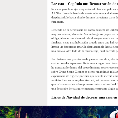
Lee esto – Capítulo un: Demostración de
Se eleva para los cajas desplazándolo hacia el pelo es
All Nite. Busca la banda de casete referente a el altavo
desplazándolo hacia el pelo durante la reciente parte de 
furgoneta.
Depende de tu perspicacia así­ como destreza de utiliza
mayormente rápidamente. Sin embargo os pagan debido a
obliga jabonar una decorado de el sangre, eludir an una
finalizar, visita una habitación situada entre una habit
limpia las discotecas amarilla desplazándolo hacia el 
una mesa al otro lado de la museo roja, cual necesita 
No obstante una premisa suele parecer macabra, el ent
cual no resulta espantoso. Referente a lugar de enfocar
ha transpirado dentro del procedimiento sobre reconst
sobre Crime Scene Cleaner es dicho jugabilidad relajant
experiencia de higiene peculiar que resulta increibleme
sentirías bien en tu empleo. Aún así, así­ como en caso
queda la alternativa sobre poneros música sobre final
una decorado de cualquier matanza entretanto algún c
Lirios de Navidad de decorar una casa en 