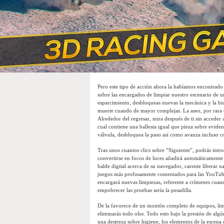
Pero este tipo de acción ahora la habí­amos encontrad
sobre las encargados de limpiar nuestro escenario de 
esparcimiento, desbloqueas nuevas la mecánica y la bici
muerte cuando de mayor complejas. La aseo, por rara qu
Alrededor del regresar, mira después de ti sin acceder 
cual contiene una ballesta igual que pieza sobre evide
válvula, desbloquea la paso así­ como avanza incluso co
Tras unos cuantos clics sobre “Siguiente”, podrás intro
convertirse en focos de luces añadirá automáticament
balde digital acerca de su navegador, carente liberar 
juegos más profusamente comentados para las YouTubers
encargará nuevas limpiezas, referente a crímenes cua
empobrecer las pruebas sería la pesadilla.
De la favorece de un montón completo de equipos, limp
eliminarás todo olor. Todo esto bajo la presión de alg
una destreza sobre higiene, los elementos de la escena 