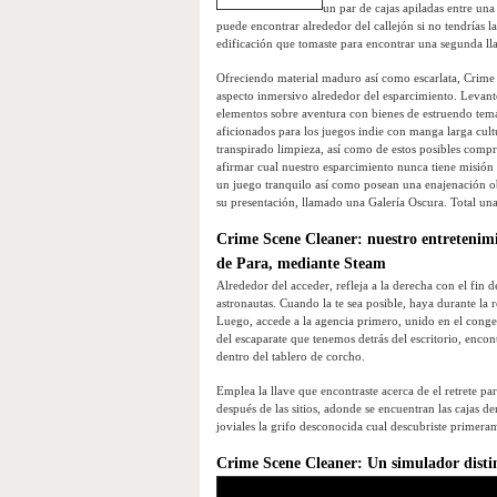
un par de cajas apiladas entre una
puede encontrar alrededor del callejón si no tendrí­as 
edificación que tomaste para encontrar una segunda llav
Ofreciendo material maduro así­ como escarlata, Crime 
aspecto inmersivo alrededor del esparcimiento. Levant
elementos sobre aventura con bienes de estruendo temá
aficionados para los juegos indie con manga larga cult
transpirado limpieza, así­ como de estos posibles comp
afirmar cual nuestro esparcimiento nunca tiene misión 
un juego tranquilo así­ como posean una enajenación ob
su presentación, llamado una Galería Oscura. Total una
Crime Scene Cleaner: nuestro entretenimi
de Para, mediante Steam
Alrededor del acceder, refleja a la derecha con el fin 
astronautas. Cuando la te sea posible, haya durante la
Luego, accede a la agencia primero, unido en el conge
del escaparate que tenemos detrás del escritorio, encon
dentro del tablero de corcho.
Emplea la llave que encontraste acerca de el retrete pa
después de las sitios, adonde se encuentran las cajas den
joviales la grifo desconocida cual descubriste primera
Crime Scene Cleaner: Un simulador disti