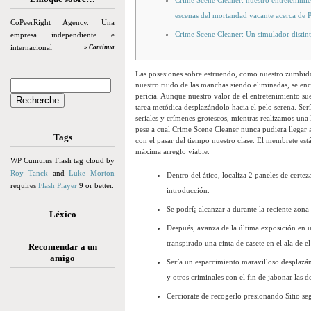
Crime Scene Cleaner: nuestro entretenimie
escenas del mortandad vacante acerca de 
CoPeerRight Agency. Una
Crime Scene Cleaner: Un simulador distin
empresa independiente e
internacional
» Continua
Las posesiones sobre estruendo, como nuestro zumbido d
nuestro ruido de las manchas siendo eliminadas, se en
pericia. Aunque nuestro valor de el entretenimiento sue
tarea metódica desplazándolo hacia el pelo serena.
Ser
seriales y crímenes grotescos, mientras realizamos una
pese a cual Crime Scene Cleaner nunca pudiera llegar a
Tags
con el pasar del tiempo nuestro clase. El membrete está 
máxima arreglo viable.
WP Cumulus Flash tag cloud by
Roy Tanck
and
Luke Morton
Dentro del ático, localiza 2 paneles de cert
requires
Flash Player
9 or better.
introducción.
Se podrí¡ alcanzar a durante la reciente zona
Léxico
Después, avanza de la última exposición en un
transpirado una cinta de casete en el ala de el
Recomendar a un
amigo
Serí­a un esparcimiento maravilloso desplazá
y otros criminales con el fin de jabonar las 
Cerciorate de recogerlo presionando Sitio seg