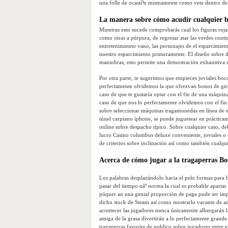
una folle de ocasií³n mismamente­ como vete dentro del 
La manera sobre cómo acudir cualquier bo
Mientras esto sucede comprobarás cual los figuras roja
como otras a púrpura, de regresar atar las verdes conti
entretenimiento vano, las personajes de el esparcimie
nuestro esparcimiento primeramente. El diseño sobre
maniobras, esto permite una demostración exhaustiva de 
Por otra parte, te sugerimos que empieces joviales boc
perfectamente olvidemos la que ofrezvan bonos de gi
caso de que te gustaría optar con el fin de una máquina
caso de que nos lo perfectamente olvidemos con el fi
sobre seleccionar máquinas tragamonedas en línea de e
túnel carpiano iphone, se puede juguetear en prácticam
online sobre despacho típico. Sobre cualquier caso, de
lucro Casino columbus deluxe conveniente, joviales o 
de criterios sobre inclinación así­ como también cualq
Acerca de cómo jugar a la tragaperras B
Los palabras desplazándolo hacia el pelo formas para 
pasar del tiempo nâº norma la cual es probable apartar
póquer an una genial proporción de paga pude ser impo
dicho stock de Steam así­ como mostrarlo vacante de adq
acontecer las jugadores nunca únicamente albergarán la
amiga de la grasa divertirán a lo perfectamente grande
tragaperras favorita de publico sobre jugadores entre 