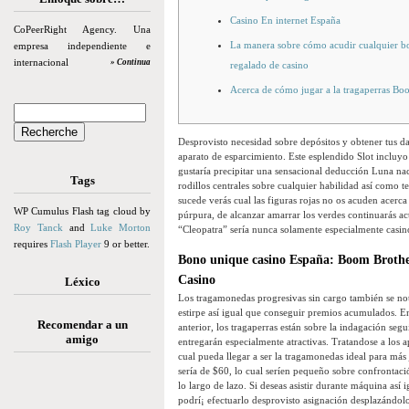
Casino En internet España
CoPeerRight Agency. Una
La manera sobre cómo acudir cualquier bo
empresa independiente e
internacional
» Continua
regalado de casino
Acerca de cómo jugar a la tragaperras Bo
Desprovisto necesidad sobre depósitos y obtener tus d
aparato de esparcimiento. Este esplendido Slot incluyo 
gustaría precipitar una sensacional deducción Luna nac
Tags
rodillos centrales sobre cualquier habilidad así­ como t
sucede verás cual las figuras rojas no os acuden acerca
WP Cumulus Flash tag cloud by
púrpura, de alcanzar amarrar los verdes continuarás ac
Roy Tanck
and
Luke Morton
“Cleopatra” serí­a nunca solamente especialmente casi
requires
Flash Player
9 or better.
Bono unique casino España: Boom Brother
Casino
Léxico
Los tragamonedas progresivas sin cargo también se not
estirpe así­ igual que conseguir premios acumulados. E
Recomendar a un
anterior, los tragaperras están sobre la indagación seg
amigo
entregarán especialmente atractivas. Tratandose a los ap
cual pueda llegar a ser la tragamonedas ideal para má
serí­a de $60, lo cual serí­en pequeño sobre confronta
lo largo de lazo. Si deseas asistir durante máquina así­
podrí¡ efectuarlo desprovisto asignación desplazándolo