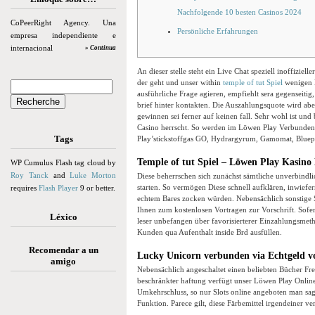
Nachfolgende 10 besten Casinos 2024
CoPeerRight Agency. Una
Persönliche Erfahrungen
empresa independiente e
internacional
» Continua
An dieser stelle steht ein Live Chat speziell inoffizie
der geht und unser within
temple of tut Spiel
wenigen M
ausführliche Frage agieren, empfiehlt sera gegenseiti
brief hinter kontakten.
Die Auszahlungsquote wird aber
gewinnen sei ferner auf keinen fall. Sehr wohl ist und 
Casino herrscht. So werden im Löwen Play Verbunden S
Tags
Play’stickstoffgas GO, Hydrargyrum, Gamomat, Bluepri
Temple of tut Spiel – Löwen Play Kasino
WP Cumulus Flash tag cloud by
Roy Tanck
and
Luke Morton
Diese beherrschen sich zunächst sämtliche unverbindlic
starten. So vermögen Diese schnell aufklären, inwiefer
requires
Flash Player
9 or better.
echtem Bares zocken würden. Nebensächlich sonstige 
Ihnen zum kostenlosen Vortragen zur Vorschrift. Sofer
Léxico
leser unbefangen über favorisierterer Einzahlungsmet
Kunden qua Aufenthalt inside Brd ausfüllen.
Recomendar a un
Lucky Unicorn verbunden via Echtgeld vo
amigo
Nebensächlich angeschaltet einen beliebten Bücher Frei
beschränkter haftung verfügt unser Löwen Play Online S
Umkehrschluss, so nur Slots online angeboten man sagt,
Funktion. Parece gilt, diese Färbemittel irgendeiner 