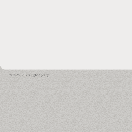
© 2025 CoPeerRight Agency.