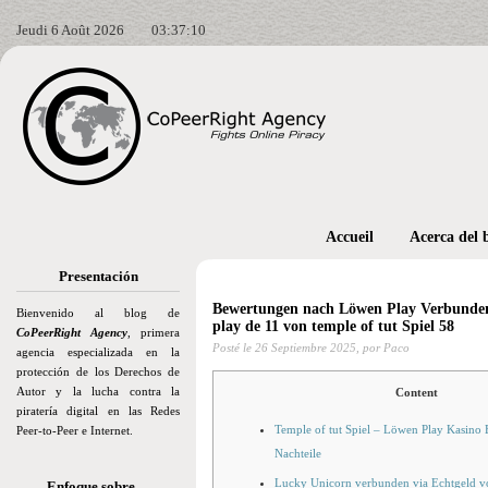
Jeudi 6 Août 2026
03:37:12
Accueil
Acerca del 
Presentación
Bewertungen nach Löwen Play Verbunden
Bienvenido al blog de
play de 11 von temple of tut Spiel 58
CoPeerRight Agency
, primera
Posté le
26 Septiembre 2025,
por Paco
agencia especializada en la
protección de los Derechos de
Autor y la lucha contra la
Content
piratería digital en las Redes
Temple of tut Spiel – Löwen Play Kasino
Peer-to-Peer e Internet.
Nachteile
Lucky Unicorn verbunden via Echtgeld v
Enfoque sobre…