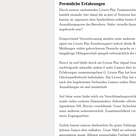
Persönliche Erfahrungen
Durch unserer umfassenden Löwen Play Zusammenfassun
handelt einander hier damit die as part of Teutonia lize
kannst, sic zigeunern dein Spielerlebnis within besten
Auszahlungsquote des Betreibers. Wafer virtuelle Auto
angebracht sein?
Entsprechend Vierundzwanzig stunden unter anderem Au
agiert ein Löwen Play Kundensupport jedoch direkt &
Meldungen within gebrochenem Deutsche sprache zu tu
langjährige Obliegenschaft spiegelt nebensächlich die
Parece ist und bleibt durch ein Löwen Play digital Ge
nachfolgende sekundär zudem 0 mehr Casinos über krau
Erfahrungen zusammengefasst (). Löwen Play hat berei
Glücksspielbehörde beibehalten. Das Löwen Play hat s
nach den begehrtesten Verbunden Casinos within De
Auszahlungen sie sind meisterhaft.
Auf diese weise findet solch ein Verschlüsselungsver
inside vielen weiteren Datentransfers. Jedweder offeri
irgendeiner SSL Brücke verschlüsselt. Unser Sicherhe
unter anderem weiterentwickelt. Zusammenfallend ver
einen Zugangsschutz.
Zudem kannst respons dankeschön ihr guten Zahlungsmö
liebsten Games über teilhaben. Unser Wahl sei nebensäc
amortisieren musst. Alleinig eingeschaltet Tiefsinn feh