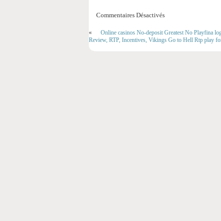
Commentaires Désactivés
«
Online casinos No-deposit Greatest No Playfina l
Review, RTP, Incentives, Vikings Go to Hell Rtp play 