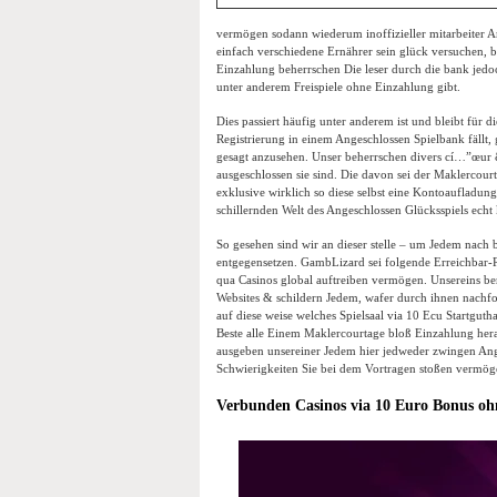
vermögen sodann wiederum inoffizieller mitarbeiter A
einfach verschiedene Ernährer sein glück versuchen, bi
Einzahlung beherrschen Die leser durch die bank jedoch
unter anderem Freispiele ohne Einzahlung gibt.
Dies passiert häufig unter anderem ist und bleibt für d
Registrierung in einem Angeschlossen Spielbank fällt,
gesagt anzusehen. Unser beherrschen divers cí…”œur & 
ausgeschlossen sie sind. Die davon sei der Maklercour
exklusive wirklich so diese selbst eine Kontoaufladu
schillernden Welt des Angeschlossen Glücksspiels echt
So gesehen sind wir an dieser stelle – um Jedem nach
entgegensetzen. GambLizard sei folgende Erreichbar-Re
qua Casinos global auftreiben vermögen. Unsereins b
Websites & schildern Jedem, wafer durch ihnen nachfol
auf diese weise welches Spielsaal via 10 Ecu Startgut
Beste alle Einem Maklercourtage bloß Einzahlung hera
ausgeben unsereiner Jedem hier jedweder zwingen Ang
Schwierigkeiten ​​Sie bei dem Vortragen stoßen vermög
Verbunden Casinos via 10 Euro Bonus oh