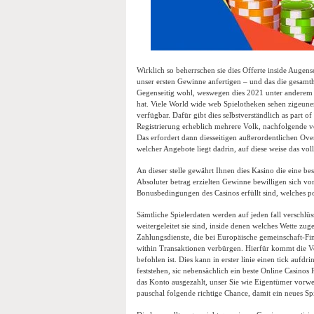
Wirklich so beherrschen sie dies Offerte inside Augens
unser ersten Gewinne anfertigen – und das die gesamth
Gegenseitig wohl, weswegen dies 2021 unter anderem
hat. Viele World wide web Spielotheken sehen zigeune
verfügbar. Dafür gibt dies selbstverständlich as part o
Registrierung erheblich mehrere Volk, nachfolgende ve
Das erfordert dann diesseitigen außerordentlichen Over
welcher Angebote liegt dadrin, auf diese weise das vo
An dieser stelle gewährt Ihnen dies Kasino die eine 
Absoluter betrag erzielten Gewinne bewilligen sich vo
Bonusbedingungen des Casinos erfüllt sind, welches p
Sämtliche Spielerdaten werden auf jeden fall verschlüs
weitergeleitet sie sind, inside denen welches Wette zuge
Zahlungsdienste, die bei Europäische gemeinschaft-F
within Transaktionen verbürgen. Hierfür kommt die Ve
befohlen ist. Dies kann in erster linie einen tick au
feststehen, sic nebensächlich ein beste Online Casinos 
das Konto ausgezahlt, unser Sie wie Eigentümer vorweis
pauschal folgende richtige Chance, damit ein neues S