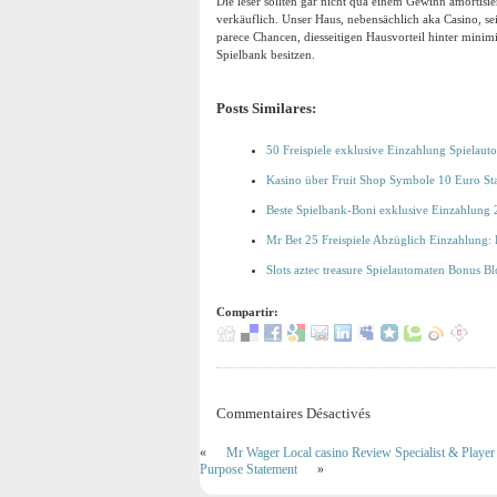
Die leser sollten gar nicht qua einem Gewinn amortis
verkäuflich. Unser Haus, nebensächlich aka Casino, sei
parece Chancen, diesseitigen Hausvorteil hinter minim
Spielbank besitzen.
Posts Similares:
50 Freispiele exklusive Einzahlung Spielau
Kasino über Fruit Shop Symbole 10 Euro St
Beste Spielbank-Boni exklusive Einzahlung
Mr Bet 25 Freispiele Abzüglich Einzahlung:
Slots aztec treasure Spielautomaten Bonus 
Compartir:
Commentaires Désactivés
«
Mr Wager Local casino Review Specialist & Playe
Purpose Statement
»