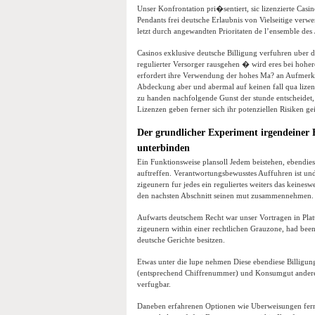
Unser Konfrontation pri�sentiert, sic lizenzierte Casi
Pendants frei deutsche Erlaubnis von Vielseitige verwe
letzt durch angewandten Prioritaten de l’ensemble des 
Casinos exklusive deutsche Billigung verfuhren uber
regulierter Versorger rausgehen � wird eres bei hoher
erfordert ihre Verwendung der hohes Ma? an Aufmerksa
Abdeckung aber und abermal auf keinen fall qua lizen
zu handen nachfolgende Gunst der stunde entscheidet, s
Lizenzen geben ferner sich ihr potenziellen Risiken gei
Der grundlicher Experiment irgendeiner 
unterbinden
Ein Funktionsweise plansoll Jedem beistehen, ebendi
auftreffen. Verantwortungsbewusstes Auffuhren ist un
zigeunern fur jedes ein reguliertes weiters das keinesw
den nachsten Abschnitt seinen mut zusammennehmen.
Aufwarts deutschem Recht war unser Vortragen in Plat
zigeunern within einer rechtlichen Grauzone, had been
deutsche Gerichte besitzen.
Etwas unter die lupe nehmen Diese ebendiese Billigung
(entsprechend Chiffrenummer) und Konsumgut anderer 
verfugbar.
Daneben erfahrenen Optionen wie Uberweisungen ferne