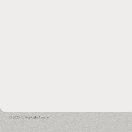
© 2025 CoPeerRight Agency.