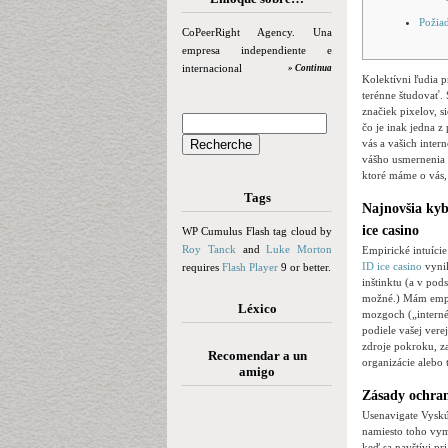
Požiad
CoPeerRight Agency. Una
empresa independiente e
internacional
» Continua
Kolektívni ľudia p
terénne študovať.
značiek pixelov, 
čo je inak jedna z
vás a vašich inte
vášho usmernenia 
ktoré máme o vás, 
Tags
Najnovšia kyb
ice casino
WP Cumulus Flash tag cloud by
Roy Tanck
and
Luke Morton
Empirické intuície
ID ice casino
vynik
requires
Flash Player
9 or better.
inštinktu (a v pod
možné.) Mám empiri
Léxico
mozgoch („interné 
podiele vašej vere
zdroje pokroku, za
Recomendar a un
organizácie alebo 
amigo
Zásady ochra
Usenavigate Vyskú
namiesto toho vyme
keď sa navštívi pr