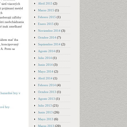
Abril 2015
(2)
sietí viacerých
i prijímaní metód
Marzo 2015
(1)
ch
Febrero 2015
(1)
zaoberajú záľuby
útri zaobchádzania
Enero 2015
(1)
né inak zmeškané
Noviembre 2014
(3)
Octubre 2014
(7)
kážem mať iba
Septiembre 2014
(2)
ý, koncipovaný
A. Preto sa
Agosto 2014
(1)
Julio 2014
(1)
Junio 2014
(3)
Mayo 2014
(2)
Abril 2014
(1)
Febrero 2014
(4)
Octubre 2013
(1)
e hazardné hry v
Agosto 2013
(1)
Julio 2013
(21)
ové hry
Junio 2013
(26)
Mayo 2013
(6)
Marzo 2013
(20)