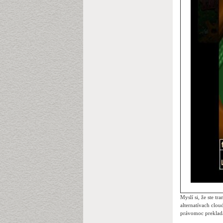
Myslí si, že ste t
alternatívach clou
právomoc prekladať