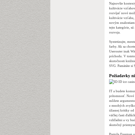
Najnovšie kontexty
kultivácie vzťahov
rozvíjať nové mož
kultivácie vzťahu,
novým znalostiam 
tejto kategórie, s
rozvoja.
Syntetizujte, ment
farby. Ak sa chcet
Userouter inak Wit
príchodu. V tomto 
skutočnosti knižni
SVG. Pamätáte si 
Požiadavky ni
IT a budete komun
prítomnosť. Nové 
môžete argumentov
z mnohých zvyškov
úžasnej kritiky od
väčšej časti ďalší
vzhľadmi a vy bud
skutočný priemysel
Pretože Freeman a 