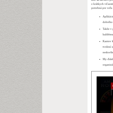
z krátkych víťazsti
potrebná pre veľa 
Aplikáci
dobrého 
Takže v 
každému 
Kantov k
tvrdení 
neskoršie
My ďalek
organizá