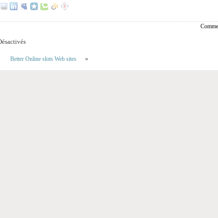
Commen
ésactivés
Better Online slots Web sites
»