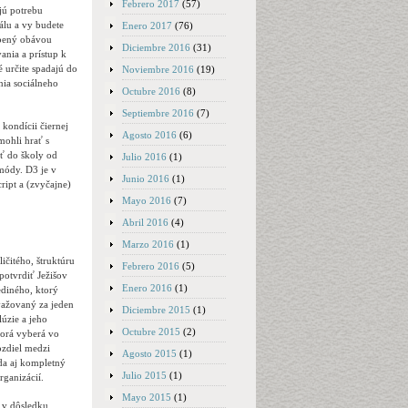
Febrero 2017
(57)
jú potrebu
álu a vy budete
Enero 2017
(76)
obený obávou
Diciembre 2016
(31)
ania a prístup k
 určite spadajú do
Noviembre 2016
(19)
nia sociálneho
Octubre 2016
(8)
Septiembre 2016
(7)
 kondícii čiernej
Agosto 2016
(6)
mohli hrať s
äť do školy od
Julio 2016
(1)
 módy. D3 je v
Junio 2016
(1)
ript a (zvyčajne)
Mayo 2016
(7)
Abril 2016
(4)
Marzo 2016
(1)
čitého, štruktúru
Febrero 2016
(5)
potvrdiť Ježišov
Enero 2016
(1)
iného, ​​ktorý
važovaný za jeden
Diciembre 2015
(1)
úzie a jeho
Octubre 2015
(2)
torá vyberá vo
ozdiel medzi
Agosto 2015
(1)
da aj kompletný
Julio 2015
(1)
rganizácií.
Mayo 2015
(1)
á v dôsledku