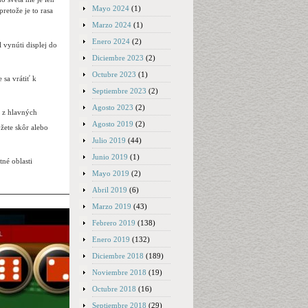
Mayo 2024
(1)
pretože je to rasa
Marzo 2024
(1)
Enero 2024
(2)
 vynúti displej do
Diciembre 2023
(2)
Octubre 2023
(1)
 sa vrátiť k
Septiembre 2023
(2)
Agosto 2023
(2)
m z hlavných
Agosto 2019
(2)
ôžete skôr alebo
Julio 2019
(44)
Junio 2019
(1)
né oblasti
Mayo 2019
(2)
Abril 2019
(6)
Marzo 2019
(43)
Febrero 2019
(138)
Enero 2019
(132)
Diciembre 2018
(189)
Noviembre 2018
(19)
Octubre 2018
(16)
Septiembre 2018
(29)