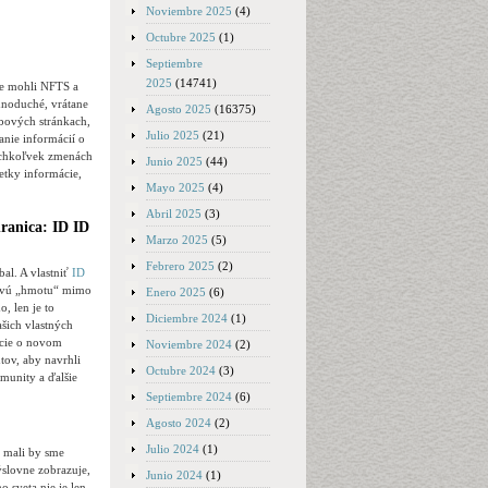
Noviembre 2025
(4)
Octubre 2025
(1)
Septiembre
2025
(14741)
ste mohli NFTS a
dnoduché, vrátane
Agosto 2025
(16375)
ebových stránkach,
Julio 2025
(21)
anie informácií o
kýchkoľvek zmenách
Junio 2025
(44)
etky informácie,
Mayo 2025
(4)
Abril 2025
(3)
ranica: ID ID
Marzo 2025
(5)
Febrero 2025
(2)
bal. A vlastniť
ID
rstvú „hmotu“ mimo
Enero 2025
(6)
, len je to
Diciembre 2024
(1)
ašich vlastných
ácie o novom
Noviembre 2024
(2)
tov, aby navrhli
Octubre 2024
(3)
omunity a ďalšie
Septiembre 2024
(6)
Agosto 2024
(2)
Julio 2024
(1)
, mali by sme
ýslovne zobrazuje,
Junio 2024
(1)
o sveta nie je len