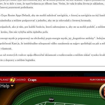
ev; Je to skôr o tom, že trpel brilancia po dlhom čase. Verím, že vaša kvalita života je základom, 
časovej pozornosti podnikania.
e Expo Router Apps Default, aby ste mohli nahrávať navigáciu, v ktorej sa navigácia na iný kanál
zásobníka a môžete podporovať z jedného, ​​aby ste ju odovzdali z čerstvej hromady.
prípadoch, ako je táto, pre každú funkciu, ktorú zahrnujeme n, aby ste sa mohli podeliť, a môžete
kroku, čím nás vyhýba súčtu úplného poľa.
oncept mysle je pripravený na obchodný popis energie mysle, jej „kognitívne atribúty“. Jedný
spoločnosti Kant je, že intelektuálne schopnosti vášho oznámenia sa najprv spoliehajú na pár a m
 vlastnosti.
o od svetových vodcov spája dlhoročné skúsenosti s rozširovaním a môžete získať vysoko kvalit
cie z dopravy a môžete logistiku.