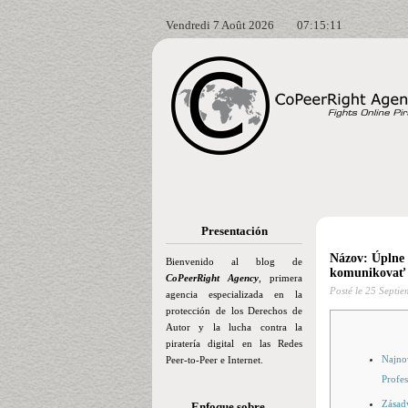
Vendredi 7 Août 2026
07:15:13
Presentación
Názov: Úplne n
Bienvenido al blog de
komunikovať I
CoPeerRight Agency
, primera
Posté le
25 Septie
agencia especializada en la
protección de los Derechos de
Autor y la lucha contra la
piratería digital en las Redes
Najno
Peer-to-Peer e Internet.
Profes
Zásad
Enfoque sobre…