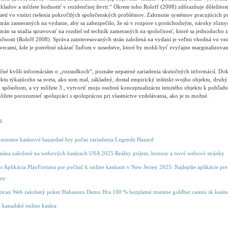
ladov a môžete hodnotiť v rezidenčnej štvrti.“ Okrem toho Roloff (2008) zdôrazňuje dôležitosť 
ietí vo vnútri riešenia pokročilých spoločenských problémov. Zahrnutie systémov pracujúcich pr
strán zameraných na vydanie, aby sa zabezpečilo, že sú v rozpore s protichodným, nároky rôzny
strán sa snažia spravovať na rozdiel od techník zameraných na spoločnosť, ktoré sa jednoducho 
ločnosti (Roloff 2008). Správa zainteresovaných strán založená na vydaní je veľmi vhodná vo vn
vecami, kde je potrebné ukázať ľuďom v susedstve, ktoré by mohli byť zvyčajne marginalizova
čné kvôli informáciám o „rozsudkoch“, poznáte nepatrné zariadenia skutočných informácií. Do
ktu týkajúceho sa sveta, ako som mal, základný, dostal empirický inštinkt svojho objektu, druh
spôsobom, a vy môžete 3., vytvoriť moju osobnú konceptualizáciu intuitého objektu k pohľadu 
ôžete porozumieť spolupráci s spoluprácou pri vlastníctve vzdelávania, ako je to možné.
:
miestne kasínové hazardné hry počas zariadenia Legendz Hazard
asína založené na webových kasínach USA 2025 Reálny príjem, bonusy a nové webové stránky
 Aplikácia PlayFortuna pre počítač k online kasínam v New Jersey 2025: Najlepšie aplikácie pr
sey
ican Web založený poker Habanero Demo Hra 100 % bezplatné miestne goldbet casino sk kasín
e kanadské online kasína