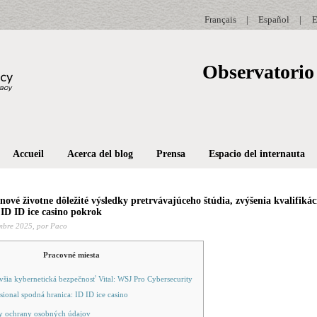
Français
|
Español
|
E
Observatorio 
Accueil
Acerca del blog
Prensa
Espacio del internauta
ové životne dôležité výsledky pretrvávajúceho štúdia, zvýšenia kvalifikác
D ID ice casino pokrok
mbre 2025,
por Paco
Pracovné miesta
všia kybernetická bezpečnosť Vital: WSJ Pro Cybersecurity
sional spodná hranica: ID ID ice casino
y ochrany osobných údajov