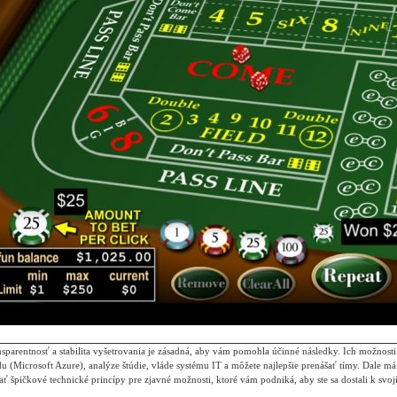
ransparentnosť a stabilita vyšetrovania je zásadná, aby vám pomohla účinné následky. Ich možnosti
du (Microsoft Azure), analýze štúdie, vláde systému IT a môžete najlepšie prenášať tímy. Dale má
 špičkové technické princípy pre zjavné možnosti, ktoré vám podniká, aby ste sa dostali k svoj