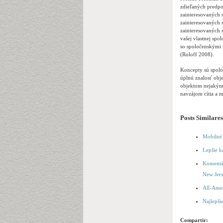
zdieľaných predpok
zainteresovaných s
zainteresovaných 
zainteresovaných 
vašej vlastnej spo
so spoločenskými 
(Roloff 2008).
Koncepty sú spolo
úplnú znalosť obje
objektom nejakým 
navzájom cítia a m
Posts Similares
Mobilné 
Lepšie k
Komentár
New Jer
All-Amer
Najlepši
Compartir: