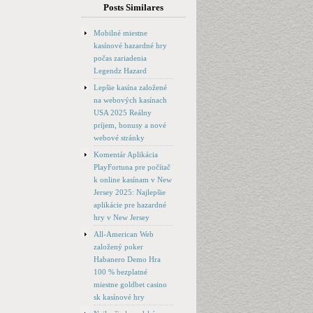
Posts Similares
Mobilné miestne
kasínové hazardné hry
počas zariadenia
Legendz Hazard
Lepšie kasína založené
na webových kasínach
USA 2025 Reálny
príjem, bonusy a nové
webové stránky
Komentár Aplikácia
PlayFortuna pre počítač
k online kasínam v New
Jersey 2025: Najlepšie
aplikácie pre hazardné
hry v New Jersey
All-American Web
založený poker
Habanero Demo Hra
100 % bezplatné
miestne goldbet casino
sk kasínové hry