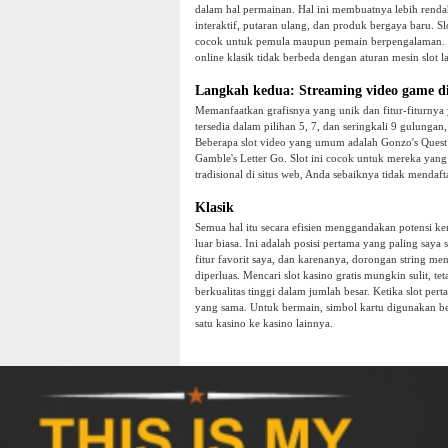
dalam hal permainan. Hal ini membuatnya lebih renda
interaktif, putaran ulang, dan produk bergaya baru.
cocok untuk pemula maupun pemain berpengalaman. Tid
online klasik tidak berbeda dengan aturan mesin slot l
Langkah kedua: Streaming video game d
Memanfaatkan grafisnya yang unik dan fitur-fiturnya y
tersedia dalam pilihan 5, 7, dan seringkali 9 gulunga
Beberapa slot video yang umum adalah Gonzo's Quest
Gamble's Letter Go. Slot ini cocok untuk mereka yang
tradisional di situs web, Anda sebaiknya tidak mendaf
Klasik
Semua hal itu secara efisien menggandakan potensi k
luar biasa. Ini adalah posisi pertama yang paling saya 
fitur favorit saya, dan karenanya, dorongan string men
diperluas. Mencari slot kasino gratis mungkin sulit,
berkualitas tinggi dalam jumlah besar. Ketika slot per
yang sama. Untuk bermain, simbol kartu digunakan be
satu kasino ke kasino lainnya.