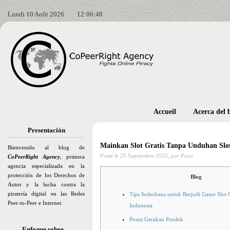
Lundi 10 Août 2026
12:06:50
Accueil
Acerca del 
Presentación
Mainkan Slot Gratis Tanpa Unduhan Slot
Bienvenido al blog de
Posté le
25 Septiembre 2025,
por Paco
CoPeerRight Agency
, primera
agencia especializada en la
protección de los Derechos de
Blog
Autor y la lucha contra la
piratería digital en las Redes
Tips Sederhana untuk Berjudi Game Slot G
Peer-to-Peer e Internet.
Indonesia
Posisi Gerakan Pendek
Enfoque sobre…