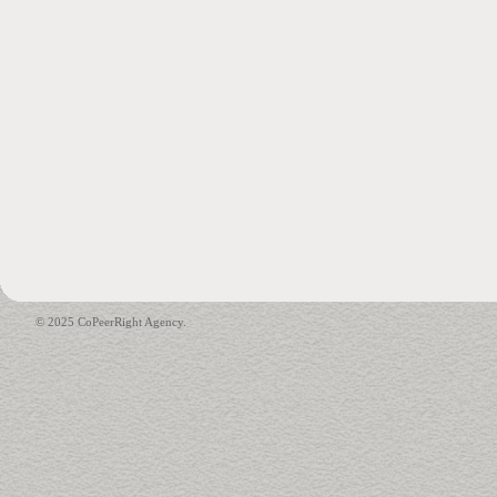
© 2025 CoPeerRight Agency.