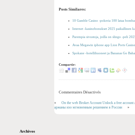
Posts Similares:
10 Gamble Casino -pokeria 100 lataa bombasti
Internet -kasinobonukset 2025 paikallinen ka
Parempia sivustoja, joilla on slingo -peli 202
Avaa Megawin iphone app Lion Ports Casino
Spokane -hotellihuoneet ja Bananas Go Baha
Compartir:
Commentaires Désactivés
«
On the web Broker Account Unlock a free account
аржаны изо мгновенным решением в России
»
Archivos