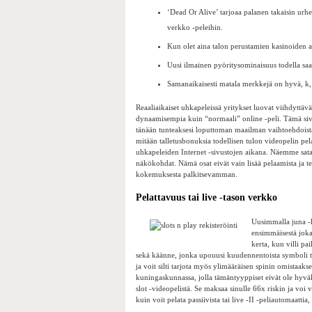
‘Dead Or Alive’ tarjoaa palanen takaisin urh
verkko -peleihin.
Kun olet aina talon perustamien kasinoiden al
Uusi ilmainen pyöritysominaisuus todella s
Samanaikaisesti matala merkkejä on hyvä, k, q
Reaaliaikaiset uhkapeleissä yritykset luovat viihdyttävä
dynaamisempia kuin “normaali” online -peli. Tämä sivu
tänään tunteaksesi loputtoman maailman vaihtoehdoista, 
mitään talletusbonuksia todellisen tulon videopelin pe
uhkapeleiden Internet -sivustojen aikana. Näemme satami
näkökohdat. Nämä osat eivät vain lisää pelaamista ja te
kokemuksesta palkitsevamman.
Pelattavuus tai live -tason verkko
Uusimmalla juna -k
ensimmäisestä joka
kerta, kun villi p
sekä käänne, jonka upouusi kuudennentoista symboli t
ja voit silti tarjota myös ylimääräisen spinin omistaaks
kuningaskunnassa, jolla tämäntyyppiset eivät ole hyväk
slot -videopelistä. Se maksaa sinulle 66x riskin ja voi 
kuin voit pelata passiivista tai live -II -peliautomaattia