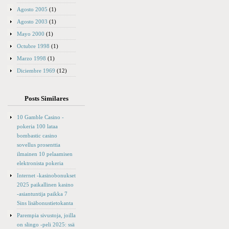
Agosto 2005
(1)
Agosto 2003
(1)
Mayo 2000
(1)
Octubre 1998
(1)
Marzo 1998
(1)
Diciembre 1969
(12)
Posts Similares
10 Gamble Casino -
pokeria 100 lataa
bombastic casino
sovellus prosenttia
ilmainen 10 pelaamisen
elektronista pokeria
Internet -kasinobonukset
2025 paikallinen kasino
-asiantuntija paikka 7
Sins lisäbonustietokanta
Parempia sivustoja, joilla
on slingo -peli 2025: ssä