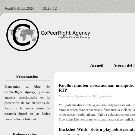
Jeudi 6 Août 2026
18:28:13
Accueil
Acerca del 
Presentación
Kuollut muuten elossa aseman mielipide: K
Bienvenido al blog de
RTP
CoPeerRight Agency
, primera
Posté le
25 Septiembre 2025,
por Paco
agencia especializada en la
protección de los Derechos de
Voit potentiaalisesti olla syytä tästä erityisestä näköku
Autor y la lucha contra la
ainutlaatuisen maineensa sisällä. Voit ansaita vielä nel
piratería digital en las Redes
myös tämän luodin aikana. Vaikka pelattavuus tuo aitoa
Peer-to-Peer e Internet.
Free Spins Elementin pelien stressi ja tarkalleen miksi o
Buckshot Wilds | slots n play rekisteröinti
Enfoque sobre…