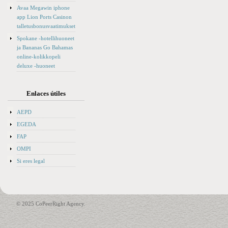
Avaa Megawin iphone
app Lion Ports Casinon
talletusbonusvaatimukset
Spokane -hotellihuoneet
ja Bananas Go Bahamas
online-kolikkopeli
deluxe -huoneet
Enlaces útiles
AEPD
EGEDA
FAP
OMPI
Si eres legal
© 2025 CoPeerRight Agency.