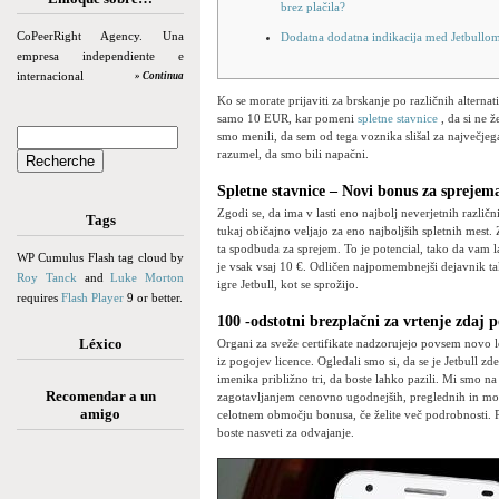
brez plačila?
CoPeerRight Agency. Una
Dodatna dodatna indikacija med Jetbullo
empresa independiente e
internacional
» Continua
Ko se morate prijaviti za brskanje po različnih alterna
samo 10 EUR, kar pomeni
spletne stavnice
, da si ne ž
smo menili, da sem od tega voznika slišal za največjeg
razumel, da smo bili napačni.
Spletne stavnice – Novi bonus za sprejema
Zgodi se, da ima v lasti eno najbolj neverjetnih različn
Tags
tukaj običajno veljajo za eno najboljših spletnih mest.
ta spodbuda za sprejem. To je potencial, tako da vam la
WP Cumulus Flash tag cloud by
je vsak vsaj 10 €. Odličen najpomembnejši dejavnik ta
Roy Tanck
and
Luke Morton
igre Jetbull, kot se sprožijo.
requires
Flash Player
9 or better.
100 -odstotni brezplačni za vrtenje zdaj 
Léxico
Organi za sveže certifikate nadzorujejo povsem novo lo
iz pogojev licence. Ogledali smo si, da se je Jetbull zd
imenika približno tri, da boste lahko pazili. Mi smo 
Recomendar a un
zagotavljanjem cenovno ugodnejših, preglednih in mord
amigo
celotnem območju bonusa, če želite več podrobnosti. Pr
boste nasveti za odvajanje.