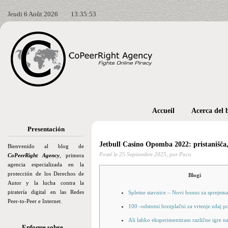
Jeudi 6 Août 2026
13:35:54
Accueil
Acerca del 
Presentación
Jetbull Casino Opomba 2022: pristanišča, 
Bienvenido al blog de
Posté le
25 Septiembre 2025,
por Paco
CoPeerRight Agency
, primera
agencia especializada en la
protección de los Derechos de
Blogi
Autor y la lucha contra la
piratería digital en las Redes
Spletne stavnice – Novi bonus za sprejema
Peer-to-Peer e Internet.
100 -odstotni brezplačni za vrtenje zdaj p
Ali lahko eksperimentiram različne igre n
Enfoque sobre…