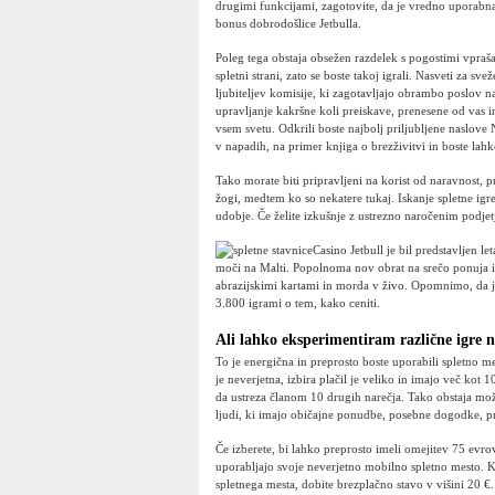
drugimi funkcijami, zagotovite, da je vredno uporabna. 
bonus dobrodošlice Jetbulla.
Poleg tega obstaja obsežen razdelek s pogostimi vprašan
spletni strani, zato se boste takoj igrali. Nasveti za sv
ljubiteljev komisije, ki zagotavljajo obrambo poslov
upravljanje kakršne koli preiskave, prenesene od vas in
vsem svetu. Odkrili boste najbolj priljubljene naslove 
v napadih, na primer knjiga o brezživitvi in ​​boste la
Tako morate biti pripravljeni na korist od naravnost,
žogi, medtem ko so nekatere tukaj. Iskanje spletne igre 
udobje. Če želite izkušnje z ustrezno naročenim podjetj
Casino Jetbull je bil predstavljen
moči na Malti. Popolnoma nov obrat na srečo ponuja int
abrazijskimi kartami in morda v živo. Opomnimo, da je
3.800 igrami o tem, kako ceniti.
Ali lahko eksperimentiram različne igre n
To je energična in preprosto boste uporabili spletno m
je neverjetna, izbira plačil je veliko in imajo več kot 
da ustreza članom 10 drugih narečja. Tako obstaja možno
ljudi, ki imajo običajne ponudbe, posebne dogodke, pr
Če izberete, bi lahko preprosto imeli omejitev 75 evro
uporabljajo svoje neverjetno mobilno spletno mesto. K
spletnega mesta, dobite brezplačno stavo v višini 20 €. 