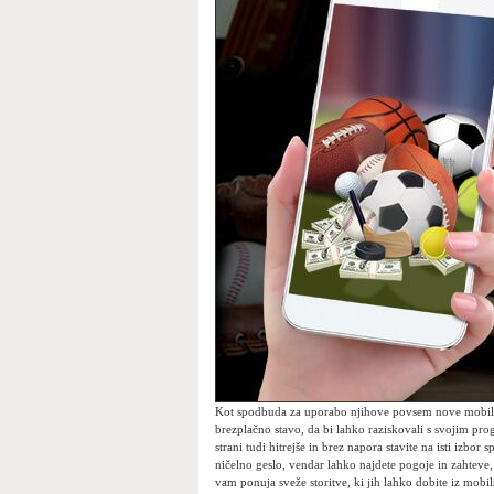
Kot spodbuda za uporabo njihove povsem nove mobilne
brezplačno stavo, da bi lahko raziskovali s svojim pro
strani tudi hitrejše in brez napora stavite na isti izbor
ničelno geslo, vendar lahko najdete pogoje in zahteve, 
vam ponuja sveže storitve, ki jih lahko dobite iz mobi