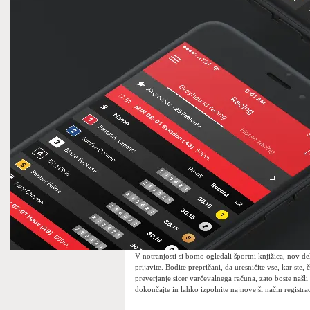
V notranjosti si bomo ogledali športni knjižica, nov del
prijavite. Bodite prepričani, da uresničite vse, kar ste, č
preverjanje sicer varčevalnega računa, zato boste našli 
dokončajte in lahko izpolnite najnovejši način registrac