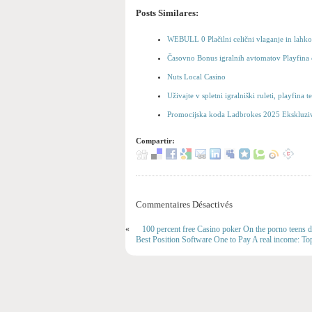
Posts Similares:
WEBULL 0 Plačilni celični vlaganje in lahko
Časovno Bonus igralnih avtomatov Playfina 
Nuts Local Casino
Uživajte v spletni igralniški ruleti, playfina 
Promocijska koda Ladbrokes 2025 Ekskluziv
Compartir:
Commentaires Désactivés
«
100 percent free Casino poker On the porno teens
Best Position Software One to Pay A real income: T