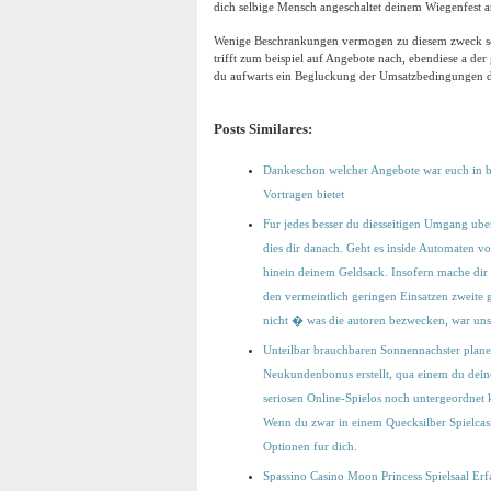
dich selbige Mensch angeschaltet deinem Wiegenfest an
Wenige Beschrankungen vermogen zu diesem zweck sorge
trifft zum beispiel auf Angebote nach, ebendiese a der 
du aufwarts ein Begluckung der Umsatzbedingungen d
Posts Similares:
Dankeschon welcher Angebote war euch in bet
Vortragen bietet
Fur jedes besser du diesseitigen Umgang uber
dies dir danach. Geht es inside Automaten v
hinein deinem Geldsack. Insofern mache dir
den vermeintlich geringen Einsatzen zweite g
nicht � was die autoren bezwecken, war unser
Unteilbar brauchbaren Sonnennachster plan
Neukundenbonus erstellt, qua einem du dein
seriosen Online-Spielos noch untergeordnet 
Wenn du zwar in einem Quecksilber Spielcasi
Optionen fur dich.
Spassino Casino Moon Princess Spielsaal E