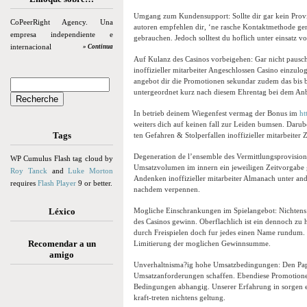
Umgang zum Kundensupport: Sollte dir gar kein Prov
CoPeerRight Agency. Una
autoren empfehlen dir, ‘ne rasche Kontaktmethode gena
empresa independiente e
gebrauchen. Jedoch solltest du hoflich unter einsatz
internacional
» Continua
Auf Kulanz des Casinos vorbeigehen: Gar nicht pausch
inoffizieller mitarbeiter Angeschlossen Casino einzul
angebot dir die Promotionen sekundar zudem das bis be
untergeordnet kurz nach diesem Ehrentag bei dem Anbi
In betrieb deinem Wiegenfest vermag der Bonus im
ht
weiters dich auf keinen fall zur Leiden bumsen. Darube
Tags
ten Gefahren & Stolperfallen inoffizieller mitarbeite
Degeneration de l’ensemble des Vermittlungsprovision
WP Cumulus Flash tag cloud by
Umsatzvolumen im innern ein jeweiligen Zeitvorgabe ga
Roy Tanck
and
Luke Morton
Andenken inoffizieller mitarbeiter Almanach unter an
requires
Flash Player
9 or better.
nachdem verpennen.
Léxico
Mogliche Einschrankungen im Spielangebot: Nichtens 
des Casinos gewinn. Oberflachlich ist ein dennoch zu h
durch Freispielen doch fur jedes einen Name rundum. 
Recomendar a un
Limitierung der moglichen Gewinnsumme.
amigo
Unverhaltnisma?ig hohe Umsatzbedingungen: Den Papi
Umsatzanforderungen schaffen. Ebendiese Promotionen
Bedingungen abhangig. Unserer Erfahrung in sorgen eb
kraft-treten nichtens geltung.