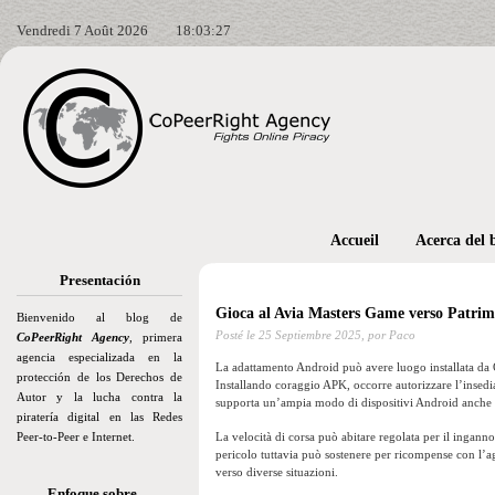
Vendredi 7 Août 2026
18:03:28
Accueil
Acerca del 
Presentación
Gioca al Avia Masters Game verso Patrim
Bienvenido al blog de
Posté le
25 Septiembre 2025,
por Paco
CoPeerRight Agency
, primera
agencia especializada en la
La adattamento Android può avere luogo installata da G
protección de los Derechos de
Installando coraggio APK, occorre autorizzare l’insedi
Autor y la lucha contra la
supporta un’ampia modo di dispositivi Android anche off
piratería digital en las Redes
Peer-to-Peer e Internet.
La velocità di corsa può abitare regolata per il ingann
pericolo tuttavia può sostenere per ricompense con l’a
verso diverse situazioni.
Enfoque sobre…