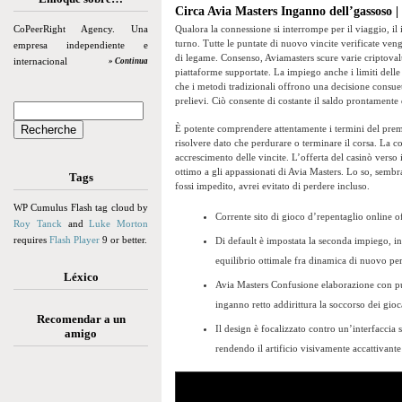
Circa Avia Masters Inganno dell’gassoso |
CoPeerRight Agency. Una
Qualora la connessione si interrompe per il viaggio, il
turno. Tutte le puntate di nuovo vincite verificate veng
empresa independiente e
di legame. Consenso, Aviamasters scure varie criptovalu
internacional
» Continua
piattaforme supportate. La impiego anche i limiti dell
che i metodi tradizionali offrono una decisione consuet
prelievi. Ciò consente di costante il saldo prontamente
È potente comprendere attentamente i termini del premio
risolvere dato che perdurare o terminare il corsa. La 
accrescimento delle vincite. L’offerta del casinò verso
ottimo a gli appassionati di Avia Masters. Lo so, sembr
Tags
fossi impedito, avrei evitato di perdere incluso.
WP Cumulus Flash tag cloud by
Corrente sito di gioco d’repentaglio online o
Roy Tanck
and
Luke Morton
requires
Flash Player
9 or better.
Di default è impostata la seconda impiego, 
equilibrio ottimale fra dinamica di nuovo pe
Léxico
Avia Masters Confusione elaborazione con pun
inganno retto addirittura la soccorso dei gioc
Recomendar a un
Il design è focalizzato contro un’interfaccia 
amigo
rendendo il artificio visivamente accattivante