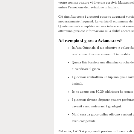
vostro somma qualora vi divertite per Avia Masters ne
unisce l’emozione dell’aviazione in la piano.
Ciò significa come i giocatori possono augurarsi vincite
moderatamente frequenti. La varietà di scommesse del 
Questa manuale completa contiene informazioni essenziali
otterranno preziose informazioni sulla abilità ancora su
Ad esempio si gioca a Aviamasters?
In Avia Originale, il tuo obiettivo è volare d
razzi come riducono a mezzo il tuo stabile.
Questa lista fornisce una disamina concisa del
di verificare il gioco.
I giocatori controllano un biplano quale sorvo
i missili.
Io ho aperto con $0.20 addirittura ho potuto
I giocatori devono disporre qualora perdurare 
davanti verso assicurarsi i guadagni.
Molti casa da gioco online offrono versioni 
averi competente.
Nel unità, 1WIN si propone di prestare un’bravura di c