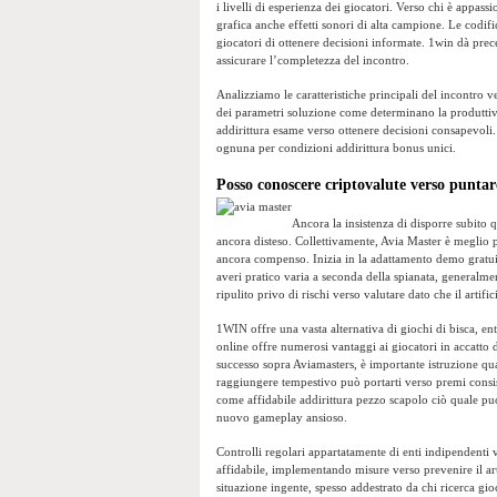
i livelli di esperienza dei giocatori. Verso chi è appass
grafica anche effetti sonori di alta campione. Le codi
giocatori di ottenere decisioni informate. 1win dà prec
assicurare l’completezza del incontro.
Analizziamo le caratteristiche principali del incontro ve
dei parametri soluzione come determinano la produttivi
addirittura esame verso ottenere decisioni consapevoli
ognuna per condizioni addirittura bonus unici.
Posso conoscere criptovalute verso puntar
Ancora la insistenza di disporre subito 
ancora disteso. Collettivamente, Avia Master è meglio p
ancora compenso. Inizia in la adattamento demo gratuit
averi pratico varia a seconda della spianata, generalm
ripulito privo di rischi verso valutare dato che il artifi
1WIN offre una vasta alternativa di giochi di bisca, ent
online offre numerosi vantaggi ai giocatori in accatto di
successo sopra Aviamasters, è importante istruzione qu
raggiungere tempestivo può portarti verso premi consiste
come affidabile addirittura pezzo scapolo ciò quale puo
nuovo gameplay ansioso.
Controlli regolari appartatamente di enti indipendenti ve
affidabile, implementando misure verso prevenire il art
situazione ingente, spesso addestrato da chi ricerca gi