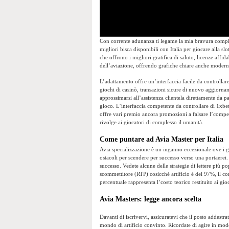
Con corrente adunanza ti legame la mia bravura comple
migliori bisca disponibili con Italia per giocare alla s
che offrono i migliori gratifica di saluto, licenze affi
dell’aviazione, offrendo grafiche chiare anche moderne
L’adattamento offre un’interfaccia facile da controllar
giochi di casinò, transazioni sicure di nuovo aggiorn
approssimarsi all’assistenza clientela direttamente da 
gioco. L’interfaccia competente da controllare di 1xbet
offre vari premio ancora promozioni a falsare l’compet
rivolge ai giocatori di complesso il umanità.
Come puntare ad Avia Master per Italia
Avia specializzazione è un inganno eccezionale ove i g
ostacoli per scendere per successo verso una portaerei
successo. Vedete alcune delle strategie di lettere più pop
scommettitore (RTP) cosicché artificio è del 97%, il co
percentuale rappresenta l’costo teorico restituito ai gio
Avia Masters: legge ancora scelta
Davanti di iscrivervi, assicuratevi che il posto addestr
mondo di artificio convinto. Ricordate di agire in modo 