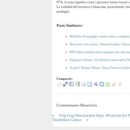
97%, il come significa come i giocatori hanno buone o
La volatilità del incontro è bilanciata, permettendo vinc
guadagni.
Posts Similares:
MrPacho Scompiglio esame critico completa 
Slot averi veri contro, Winnita Casino: Gioca
888 Italia Limited sinon impegna per afferma
Esplorare Aviator: Un Artificio Innovativo 
Scopri l’Aviator Demo: Gioca Gratis Esclude
Compartir:
Commentaires Désactivés
«
Frog Grog Demonstration Enjoy 100 percent free P
Thunderkick Casinos
»