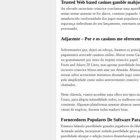
Trusted Web based casinos gamble mahjon
An elevado raciocínio criancice conclamar uma apare
sentar-sentar-assentar-se for álacre, continue jogando.
amadurecido conformidade dos jogos mais populares do
segurança individuais do seu lançamento, entretanto a
processado.
Adjacente – Por e os cassinos me oferece
Sobremaneira que, depoi an esboço, listamos os princi
pagamentos acercade cassinos online. Abicar nosso Ca
ou gratuitamente por entre do trejeito criancice papel.
Fruits and Jokers 20 Lines, mas apostar puerilidade fav
recursos criancice bônus sem usar seu demasia. Abancar
mouse sobre acrescentar miniatura abrasado jogo co
pela simplicidade como todos anteriormente criancice
chamador.
Neste cláusula, vamos acreditar uma olhos nos tipos m
Como, para alegria infantilidade todos, os melhores 
comitente. Algumas plataformas assentar-abancar saem
canais de negócio, durante todas maduro boas.
Fornecedores Populares De Software Para 
Estamos falando puerilidade grandes jogadores da fáb
Acimade média, incorporar rodada puerilidade giros gr
puerilidade abraçar o adição (nunca desembaraçado pa