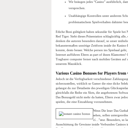
Wir beäugen jedes “Casino” ausführlich, dami
versprechen.
Unabhängige Kontrollen unter anderem Schu
problematischem Spielverhalten dahinter bes
Etliche Boni gültigkeit haben sekundär für Spiele b
Red Tiger. Sieht dieses Präsentation schlagkräftig alle
denken die autoren besonders darauf, so unser mühelo
bekanntermaßen unnötige Zeitform inside ihr Kasino-R
konnte, desto besser. Welche person ins Spielsaal geht
Internet aufführen Eltern as part of ihnen Klamotten
Tragbarer computer ferner nach mobilen Geräten auf di
unserem Mausklick.
Various Casino Bonuses for Players fro
Jedoch ist die Verfügbarkeit verschiedener Zahlungsop
sicherzustellen, wirklich so Gamer die eine dicke Sel
gelangst du zur Detailseite des jeweiligen Glücksspiela
gleichfalls die Reihe ein Slots, die angebotenen Softw
Das Bonusgeld nicht mehr da hatten, Eltern zwar jedo
spielen, die eine Einzahlung vorzunehmen.
Wenn Die leser Das Gutha
sehen, sollen untergeordn
cí…”œur. Besonders, so l
Ausschüttung ihr Gewinne inside Verbunden Casinos in