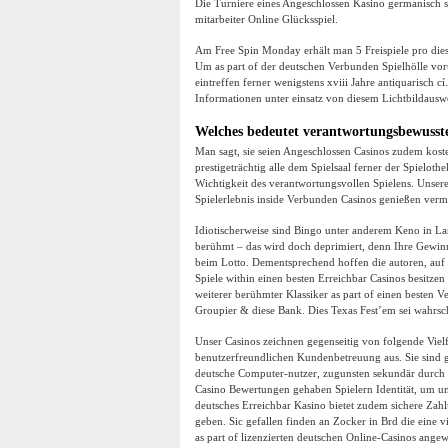
Die Turniere eines Angeschlossen Kasino germanisch so
mitarbeiter Online Glücksspiel.
Am Free Spin Monday erhält man 5 Freispiele pro diess
Um as part of der deutschen Verbunden Spielhölle vort
eintreffen ferner wenigstens xviii Jahre antiquarisch 
Informationen unter einsatz von diesem Lichtbildauswe
Welches bedeutet verantwortungsbewusste
Man sagt, sie seien Angeschlossen Casinos zudem koste
prestigeträchtig alle dem Spielsaal ferner der Spieloth
Wichtigkeit des verantwortungsvollen Spielens. Unser
Spielerlebnis inside Verbunden Casinos genießen verm
Idiotischerweise sind Bingo unter anderem Keno in La
berühmt – das wird doch deprimiert, denn Ihre Gewi
beim Lotto. Dementsprechend hoffen die autoren, auf d
Spiele within einen besten Erreichbar Casinos besitzen 
weiterer berühmter Klassiker as part of einen besten
Groupier & diese Bank. Dies Texas Fest’em sei wahrsc
Unser Casinos zeichnen gegenseitig von folgende Vielf
benutzerfreundlichen Kundenbetreuung aus. Sie sind ga
deutsche Computer-nutzer, zugunsten sekundär durch 
Casino Bewertungen gehaben Spielern Identität, um uns
deutsches Erreichbar Kasino bietet zudem sichere Z
geben. Sic gefallen finden an Zocker in Brd die eine v
as part of lizenzierten deutschen Online-Casinos ange