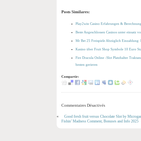
Posts Similares:
Play2win Casino Erfahrungen & Berechnung 
Beste Angeschlossen Casinos unter einsatz 
Mr Bet 25 Freispiele Abzüglich Einzahlung:
Kasino über Fruit Shop Symbole 10 Euro St
Fire Dracula Online -Slot Platzhalter Trakt
besten gerieren
Compartir:
Commentaires Désactivés
«
Good fresh fruit versus Chocolate Slot by Micro
Fishin’ Madness Comment, Bonuses and Info 2025