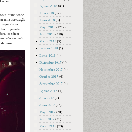
lcateia
Agosto 2018
(84)
Julio 2018
(37)
des infantilidade
car uma apreciação
Junio 2018
(6)
ão supervisora
Mayo 2018
(1277)
lho do país da
eita, condizer
Abril 2018
(210)
onsumaçãoconclusão
Marzo 2018
(2)
aleivosia.
Febrero 2018
(1)
Enero 2018
(4)
Diciembre 2017
(4)
Noviembre 2017
(4)
Octubre 2017
(6)
Septiembre 2017
(4)
Agosto 2017
(4)
Julio 2017
(7)
Junio 2017
(24)
Mayo 2017
(30)
Abril 2017
(25)
Marzo 2017
(33)