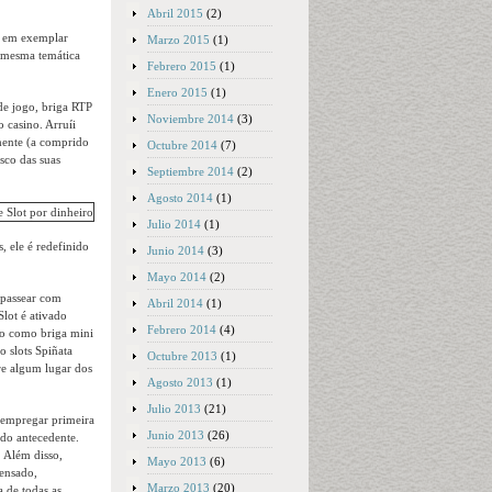
Abril 2015
(2)
ar em exemplar
Marzo 2015
(1)
r mesma temática
Febrero 2015
(1)
Enero 2015
(1)
ade jogo, briga RTP
Noviembre 2014
(3)
 casino. Arruíi
mente (a comprido
Octubre 2014
(7)
sco das suas
Septiembre 2014
(2)
Agosto 2014
(1)
Julio 2014
(1)
, ele é redefinido
Junio 2014
(3)
Mayo 2014
(2)
 passear com
Abril 2014
(1)
Slot é ativado
Febrero 2014
(4)
to como briga mini
o slots Spiñata
Octubre 2013
(1)
re algum lugar dos
Agosto 2013
(1)
Julio 2013
(21)
bempregar primeira
Junio 2013
(26)
ido antecedente.
 Além disso,
Mayo 2013
(6)
densado,
Marzo 2013
(20)
 de todas as