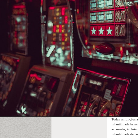
Todas as funções a
infantilidade brin
aclamado, incluind
infantilidade deba