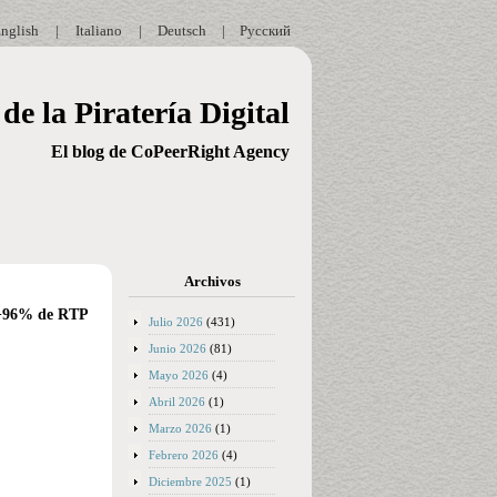
nglish
|
Italiano
|
Deutsch
|
Русский
de la Piratería Digital
El blog de CoPeerRight Agency
Archivos
s +96% de RTP
Julio 2026
(431)
Junio 2026
(81)
Mayo 2026
(4)
Abril 2026
(1)
Marzo 2026
(1)
Febrero 2026
(4)
Diciembre 2025
(1)