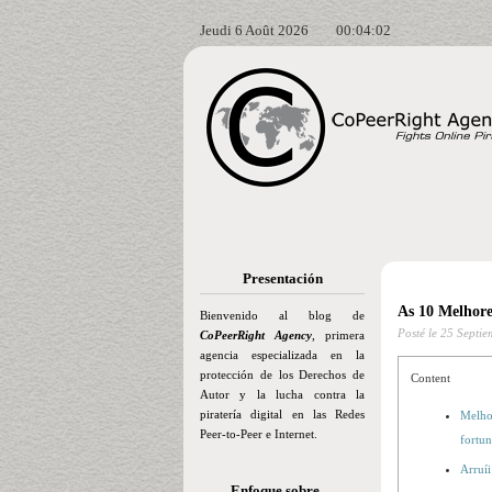
Jeudi 6 Août 2026
00:04:05
Presentación
As 10 Melhore
Bienvenido al blog de
Posté le
25 Septie
CoPeerRight Agency
, primera
agencia especializada en la
protección de los Derechos de
Content
Autor y la lucha contra la
piratería digital en las Redes
Melhor
Peer-to-Peer e Internet.
fortun
Arruíi
Enfoque sobre…