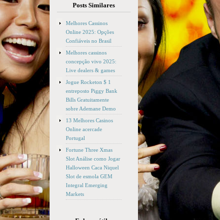
Posts Similares
Melhores Cassinos
Online 2025: Opções
Confiáveis no Brasil
Melhores cassinos
concepção vivo 2025:
Live dealers & games
Jogue Rocketon $ 1
entreposto Piggy Bank
Bills Gratuitamente
sobre Ademane Demo
13 Melhores Casinos
Online acercade
Portugal
Fortune Three Xmas
Slot Análise como Jogar
Halloween Caca Niquel
Slot de esmola GEM
Integral Emerging
Markets