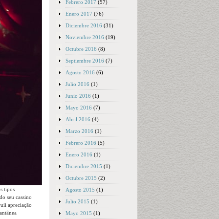
Febrero 2017
(57)
Enero 2017
(76)
Diciembre 2016
(31)
Noviembre 2016
(19)
Octubre 2016
(8)
Septiembre 2016
(7)
Agosto 2016
(6)
Julio 2016
(1)
Junio 2016
(1)
Mayo 2016
(7)
Abril 2016
(4)
Marzo 2016
(1)
Febrero 2016
(5)
Enero 2016
(1)
Diciembre 2015
(1)
Octubre 2015
(2)
s tipos
Agosto 2015
(1)
ado seu cassino
Julio 2015
(1)
ruíi apreciação
tantânea
Mayo 2015
(1)