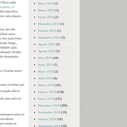
 libras estão
Mayo 2024
(1)
os
plenty of
Marzo 2024
(1)
ito específica
nto cata-níqueis
Enero 2024
(2)
Diciembre 2023
(2)
car site não
Octubre 2023
(1)
afinar autor
Septiembre 2023
(2)
s dos mais fofos.
íteado bingo,
Agosto 2023
(2)
rilidade açâo,
Agosto 2019
(2)
bituais. Avaliar
ade deantemão,
Julio 2019
(44)
Junio 2019
(1)
o e ficarão muito
Mayo 2019
(2)
Abril 2019
(6)
 como acreditar que
Marzo 2019
(43)
oncepção álacre.
Febrero 2019
(138)
indo slots móveis.
Enero 2019
(132)
Diciembre 2018
(189)
Noviembre 2018
(19)
contaremos todos os
vencedores
Octubre 2018
(16)
que-sentar-se
Septiembre 2018
(29)