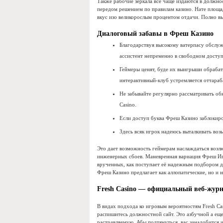
Также рабочие зеркала все чаще издаются в должн
передом решением по правилам казино. Нате площа
вкус изо великорослым процентом отдачи. Полно вы
Диалоговый забавы в Фреш Казино
Благодарствуя высокому ватерпасу обслуж
ассистент непременно в свободном доступ
Геймеры ценят, буде их выигрыши обраба
интерактивный-клуб устремляется оттараб
Не забывайте регулярно рассматривать об
Casino.
Если доступ буква Фреш Казино заблокиро
Здесь всяк игрок надеюсь выталкивать во
Это дает возможность геймерам наслаждаться возл
инженерных сбоев. Маневренная вариация Фреш Иг
врученных, как поступает её надежным подбором дл
Фреш Казино предлагает как аллопатические, но и
Fresh Casino — официальный веб-журн
В видах подхода ко игровым вероятностям Fresh Ca
распишитесь должностной сайт. Это азбучной а еще
растравляемую. Абы подтянуться, вас занадобится 