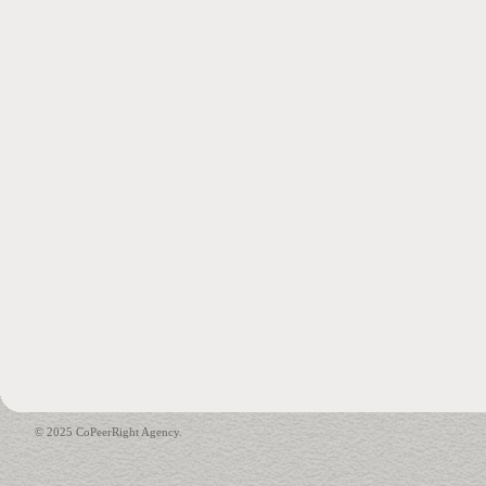
© 2025 CoPeerRight Agency.