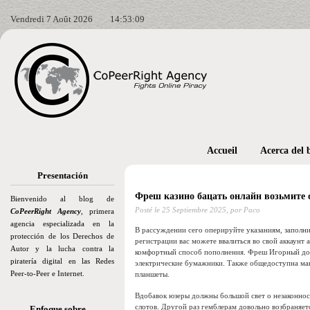
Vendredi 7 Août 2026
14:53:10
Accueil
Acerca del 
Presentación
Фреш казино бацать онлайн возьмите о
Bienvenido al blog de
Posté le
25 Septiembre 2025,
por Paco
CoPeerRight Agency
, primera
agencia especializada en la
В рассуждении сего оперируйте указаниям, заполн
protección de los Derechos de
регистрации вас можете ввалиться во свой аккаунт а
Autor y la lucha contra la
комфортный способ пополнения. Фреш Игорный дом 
piratería digital en las Redes
электрические бумажники.
Также общедоступна ман
Peer-to-Peer e Internet.
планшеты.
Вдобавок юзеры должны большой свет о незаконнос
слотов. Другой раз гемблерам довольно возбраняе
Enfoque sobre…