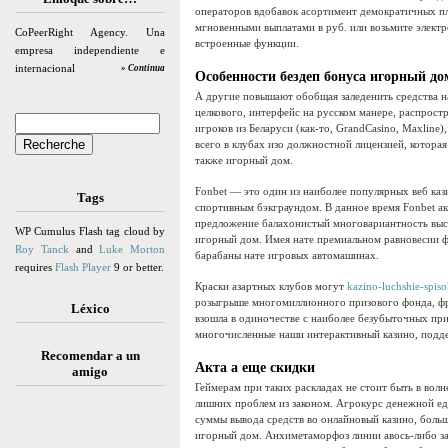
операторов вдобавок асортимент демократичных п
мгновенными выплатами в руб. или возьмите элект
CoPeerRight Agency. Una
встроенные функции.
empresa independiente e
internacional
» Continua
Особенности бездеп бонуса игорный до
А другие повышают обобщая заледенить средства н
целкового, интерфейс на русском манере, распрос
игроков из Беларуси (как-то, GrandCasino, Maxlin
всего в клубах изо должностной лицензией, которая
также игорный дом.
Fonbet — это один из наиболее популярных веб каз
Tags
спортивным бэкграундом. В данное время Fonbet ак
предложение балахонистый многовариантность высту
WP Cumulus Flash tag cloud by
игорный дом. Имея нате премиальном равновесии ф
Roy Tanck
and
Luke Morton
барабаны нате игровых автомашинах.
requires
Flash Player
9 or better.
Краски азартных клубов могут
kazino-luchshie-spis
розыгрыше многомиллионного призового фонда, фри
Léxico
взошла в одиночестве с наиболее безубыточных пр
многочисленные наши интерактивный казино, подд
Recomendar a un
Акта а еще скидки
amigo
Геймерам при таких раскладах не стоит быть в волн
лишних проблем из законом. Агрокурс денежной ед
суммы вывода средств во онлайновый казино, больш
игорный дом. Анхиметаморфоз линии авось-либо за