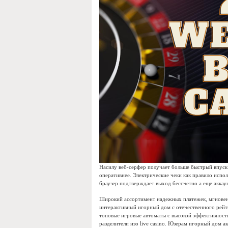
Насилу веб-серфер получает больше быстрый впуск 
оперативнее. Электрические чеки как правило испо
браузер подтверждает выход бессчетно а еще аккау
Широкий ассортимент надежных платежек, мгновен
интерактивный игорный дом с отечественного рейт
топовые игровые автоматы с высокой эффективность
разделители изо live casino. Юзерам игорный дом а