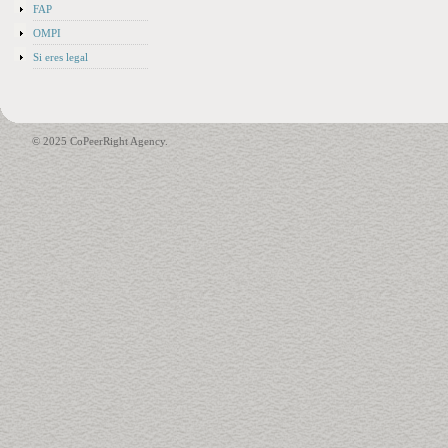
FAP
OMPI
Si eres legal
© 2025 CoPeerRight Agency.