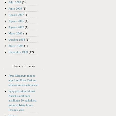
Julio 2009
(2)
Junio 2009
(1)
Agosto 2007
(1)
Agosto 2005
(1)
Agosto 2003
(1)
Mayo 2000
(1)
Octubre 1998
(1)
Marzo 1998
(1)
Diciembre 1969
(12)
Posts Similares
Avaa Megawin iphone
app Lion Ports Casinon
talletusbonusvaatimukset
Syvyyskoukun hinnat
Kalastus perhonen
aistillinen 20 paikallista
kasinoa lisätty bonus
Insanity wiki