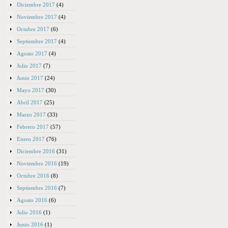
Diciembre 2017
(4)
Noviembre 2017
(4)
Octubre 2017
(6)
Septiembre 2017
(4)
Agosto 2017
(4)
Julio 2017
(7)
Junio 2017
(24)
Mayo 2017
(30)
Abril 2017
(25)
Marzo 2017
(33)
Febrero 2017
(57)
Enero 2017
(76)
Diciembre 2016
(31)
Noviembre 2016
(19)
Octubre 2016
(8)
Septiembre 2016
(7)
Agosto 2016
(6)
Julio 2016
(1)
Junio 2016
(1)