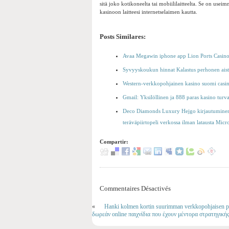
sitä joko kotikoneelta tai mobiililaitteelta. Se on usei
kasinoon laitteesi internetselaimen kautta.
Posts Similares:
Avaa Megawin iphone app Lion Ports Casino
Syvyyskoukun hinnat Kalastus perhonen aistil
Western-verkkopohjainen kasino suomi casino
Gmail: Yksilöllinen ja 888 paras kasino turva
Deco Diamonds Luxury Hejgo kirjautuminen 
teräväpiirtopeli verkossa ilman latausta Mi
Compartir:
Commentaires Désactivés
«
Hanki kolmen kortin suurimman verkkopohjaisen po
δωρεάν online παιχνίδια που έχουν μέντορα στρατηγική