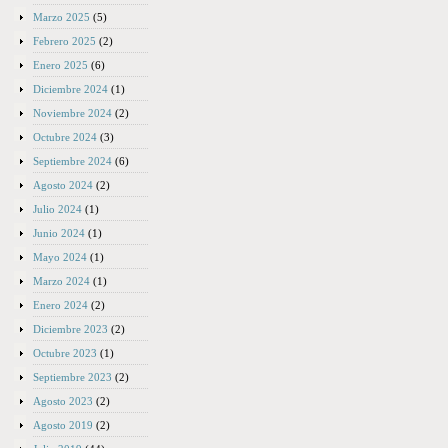
Marzo 2025
(5)
Febrero 2025
(2)
Enero 2025
(6)
Diciembre 2024
(1)
Noviembre 2024
(2)
Octubre 2024
(3)
Septiembre 2024
(6)
Agosto 2024
(2)
Julio 2024
(1)
Junio 2024
(1)
Mayo 2024
(1)
Marzo 2024
(1)
Enero 2024
(2)
Diciembre 2023
(2)
Octubre 2023
(1)
Septiembre 2023
(2)
Agosto 2023
(2)
Agosto 2019
(2)