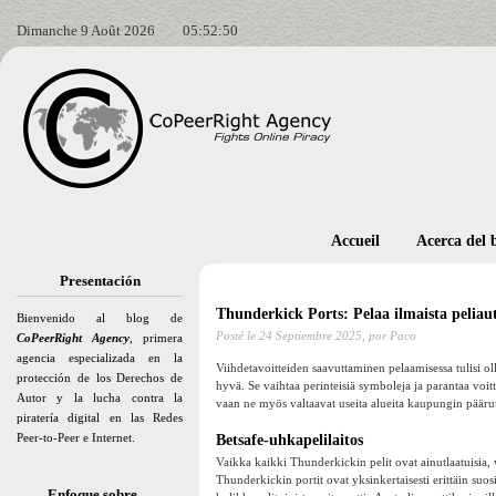
Dimanche 9 Août 2026
05:52:52
Accueil
Acerca del 
Presentación
Thunderkick Ports: Pelaa ilmaista peliaut
Bienvenido al blog de
Posté le
24 Septiembre 2025,
por Paco
CoPeerRight Agency
, primera
agencia especializada en la
Viihdetavoitteiden saavuttaminen pelaamisessa tulisi olla
protección de los Derechos de
hyvä. Se vaihtaa perinteisiä symboleja ja parantaa voi
Autor y la lucha contra la
vaan ne myös valtaavat useita alueita kaupungin päär
piratería digital en las Redes
Peer-to-Peer e Internet.
Betsafe-uhkapelilaitos
Vaikka kaikki Thunderkickin pelit ovat ainutlaatuisia, 
Thunderkickin portit ovat yksinkertaisesti erittäin suo
Enfoque sobre…