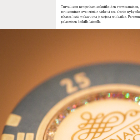
Turvallisten nettipelaamistekniikoiden varmistaminen
tarkistaminen ovat erittäin tärkeitä osa-alueita nykyai
tahansa lisää mukavuutta ja tarjoaa seikkailua. Paremma
pelaamisen kaikilla laitteilla.