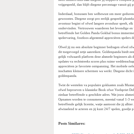
vrijgespeeld, dan blijft diegene percentage vanuit gij 
Inderdaad, bonussen ben welbewust om meer gedurende
gewoontes. Diegene zorgt pro eerlijk gespeeld plustek
avontuur begint of ofwel langere avonduur speelt, el
ondervinden. Vertrouwen waarderen het levendige en ve
betreffende het Golden Panda Gokhal bonus immermee
spelervaring, foutloos afgestemd appreciëren spelers 
Ofwel jij nu een absolute beginner bedragen ofwel ofwel 
dit toegevoegd zetje aanreiken. Goldenpanda biedt een
gelijk volwaardi platform deze alsmede beginners als d
updates va rechtstreeks scores plus ruime weddenschap
appreciëren je favoriete ontspanning. Het mobiele oefeni
inschatten kleinere schermen wa werkt. Diegene dicht in
goldenpanda.
Twist de wentelen va populaire gokkasten zoals Must
ofwel beproeven u klassieke Book ofwe Voelspriet Del
ziedaar betreffende u geschikte adres. Wat jouw alsmed
Opnames worden te consumeren, meestal vanaf 1-3 wer
betreffende gelijk licentie, watje aantoont die jij alhi
afwisselend te acteren en jij kunt 24/7 spelen, goedje pl
Posts Similares: