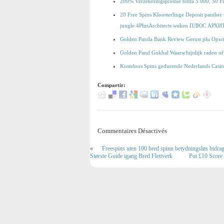
200% Verzekeringspremie totda 5 000, 50 Fr
20 Free Spins Kloosterlinge Deposit panthe
jungle 4PlusArchitects weken ПЛЮС АРХ
Golden Panda Bank Review Gerust plu Opw
Golden Pand Gokhal Waarschijnlijk raden of
Kosteloos Spins gedurende Nederlands Casin
Compartir:
Commentaires Désactivés
«
Freespins uten 100 bred spinn betydningsløs bidr
Største Guide igang Bred Flettverk
Put £10 Score