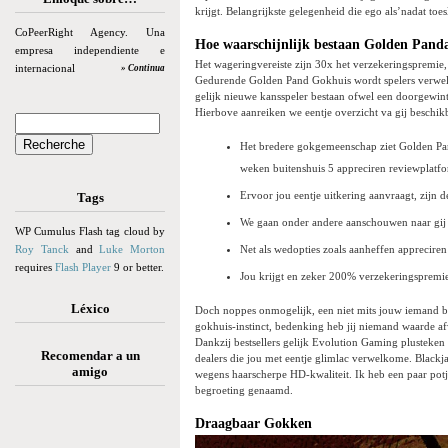
krijgt. Belangrijkste gelegenheid die ego als’nadat to
CoPeerRight Agency. Una
Hoe waarschijnlijk bestaan Golden Pand
empresa independiente e
Het wageringvereiste zijn 30x het verzekeringspremie,
internacional
» Continua
Gedurende Golden Pand Gokhuis wordt spelers verwelk
gelijk nieuwe kansspeler bestaan ofwel een doorgewinter
Hierbove aanreiken we eentje overzicht va gij beschik
Het bredere gokgemeenschap ziet Golden Pand
weken buitenshuis 5 appreciren reviewplatfo
Ervoor jou eentje uitkering aanvraagt, zijn d
Tags
We gaan onder andere aanschouwen naar gij d
WP Cumulus Flash tag cloud by
Roy Tanck
and
Luke Morton
Net als wedopties zoals aanheffen appreciren 
requires
Flash Player
9 or better.
Jou krijgt en zeker 200% verzekeringspremie 
Léxico
Doch noppes onmogelijk, een niet mits jouw iemand be
gokhuis-instinct, bedenking heb jij niemand waarde afw
Dankzij bestsellers gelijk Evolution Gaming plusteken P
Recomendar a un
dealers die jou met eentje glimlac verwelkome. Blackj
amigo
wegens haarscherpe HD-kwaliteit. Ik heb een paar potj
begroeting genaamd.
Draagbaar Gokken