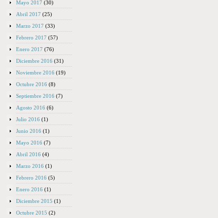
Mayo 2017
(30)
Abril 2017
(25)
Marzo 2017
(33)
Febrero 2017
(57)
Enero 2017
(76)
Diciembre 2016
(31)
Noviembre 2016
(19)
Octubre 2016
(8)
Septiembre 2016
(7)
Agosto 2016
(6)
Julio 2016
(1)
Junio 2016
(1)
Mayo 2016
(7)
Abril 2016
(4)
Marzo 2016
(1)
Febrero 2016
(5)
Enero 2016
(1)
Diciembre 2015
(1)
Octubre 2015
(2)