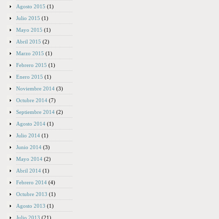
Agosto 2015
(1)
Julio 2015
(1)
Mayo 2015
(1)
Abril 2015
(2)
Marzo 2015
(1)
Febrero 2015
(1)
Enero 2015
(1)
Noviembre 2014
(3)
Octubre 2014
(7)
Septiembre 2014
(2)
Agosto 2014
(1)
Julio 2014
(1)
Junio 2014
(3)
Mayo 2014
(2)
Abril 2014
(1)
Febrero 2014
(4)
Octubre 2013
(1)
Agosto 2013
(1)
Julio 2013
(21)