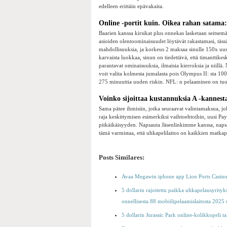
edelleen erittäin epävakaita.
Online -portit kuin. Oikea rahan satama
Baarien kanssa kirsikat plus onnekas lasketaan seitsemän 
asioiden olentoominaisuudet löytävät rakastamasi, täss
mahdollisuuksia, ja korkeus 2 maksaa sinulle 150x uus
karvaista luokkaa, sinun on tiedettävä, että timanttike
parantavat ominaisuuksia, ilmaisia ​​kierroksia ja niill
voit valita kolmesta jumalasta pois Olympus II: sta 100
275 minuuttia uuden riskin. NFL: n pelaaminen on tuom
Voinko sijoittaa kustannuksia A -kannest
Sama pätee ihmisiin, jotka seuraavat valintamaksua, jo
raja keskittymisen esimerkiksi vaihtoehtoihin, uusi P
pitkäikäisyyden. Napsauta Jäsenlinkimme kanssa, napsaut
tämä varmistaa, että uhkapelilaitos on kaikkien matkapu
Posts Similares:
Avaa Megawin iphone app Lion Ports Casino
5 dollarin rajoitettu paikka uhkapelausyrityk
onnellisesta 88 mobiilipelaamislaitosta 2025 
5 dollarin Jurassic Park online-kolikkopeli t