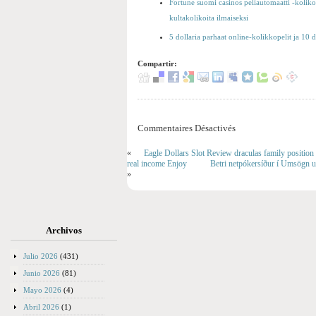
Fortune suomi casinos peliautomaatti -kolikot
kultakolikoita ilmaiseksi
5 dollaria parhaat online-kolikkopelit ja 10
Compartir:
Commentaires Désactivés
«
Eagle Dollars Slot Review draculas family position
real income Enjoy
Betri netpókersíður í Umsögn u
»
Archivos
Julio 2026
(431)
Junio 2026
(81)
Mayo 2026
(4)
Abril 2026
(1)