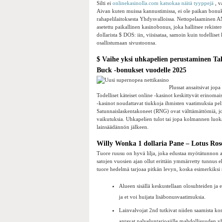
Silti ei
onlinekasinolla.com katsokaa näitä tyyppejä
, v
Aivan kuten muissa kannustimissa, ei ole paikan bonuks
rahapelilaitoksesta Yhdysvalloissa. Nettopelaaminen AN
asetettu paikallinen kasinobonus, joka hallitsee rekist
dollarista $ DOS: iin, viisisataa, samoin kuin todellise
osallistumaan sivustoonsa.
$ Vaihe yksi uhkapelien perustaminen Tal
Buck -bonukset vuodelle 2025
Plussat ansaitsivat jop
Todelliset käteiset online -kasinot keskittyvät erinoma
-kasinot noudattavat tiukkoja ihmisten vaatimuksia peli
Satunnaislaskentakoneet (RNG) ovat välttämättömiä, jot
vaikutuksia. Uhkapelien tulot tai jopa kolmannen luok
lainsäädännön jälkeen.
Willy Wonka 1 dollaria Pane – Lotus Ros
Tuore ruusu on hyvä lilja, joka edustaa myötätunnon a
satojen vuosien ajan ollut erittäin ymmärretty tunnus
tuore hedelmä tarjoaa pitkän levyn, koska esimerkiksi 
Alueen sisällä keskustellaan olosuhteiden ja e
ja et voi huijata lisäbonusvaatimuksia.
Lainvalvojat 2nd tutkivat niiden saamista kor
antavat palveluntarjoajille mahdollisuuden yh