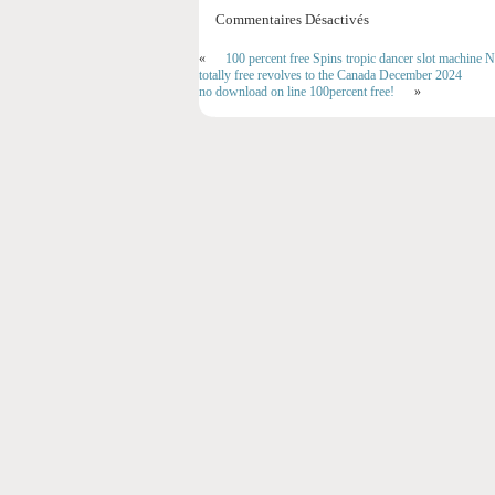
Commentaires Désactivés
«
100 percent free Spins tropic dancer slot machine 
totally free revolves to the Canada December 2024
no download on line 100percent free!
»