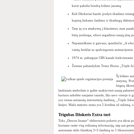
kurie pakelia bendrą lošimo jausmą.
Keli Džokeriai bando įrodyti išradimo teisin
kupiną linksmo žaidimo ir išradingų išdėsty
Tarp jų yra atsakymų į klausimus, man pasak
būtų juokinga, užuot sugadinus naują jūsų pr
Nepamirškime ir gaivaus, spindinčio „A whol
vaisių ženklai su spalvingomis animacijomis 
1974 m. pabaigoje CBS kanale kiekviename s
Žemiau pabandykite Tomo Horno „Triple Joker
Šį lošimo au
statymų. Prof
būgnų iškrent
laukiniais simboliais ir galite suaktyvinti naują pakart
kuriuos sukėlėte naujame raunde, liks savo vietoje ir g
yra vienas seniausių internetinių žaidimų, „Triple Jok
linijos. Maža statymo suma yra 5 kreditai už sukimą, 
Trigubas Džokeris Extra turi
Toks „Deuces Insane“ elektroninis pokeris yra tikrai po
kuriame rasite visą reikiamą informaciją, taip pat geria
automatas siūlo klasikinį 3×3 žaidimą su 5 fiksuotomis l