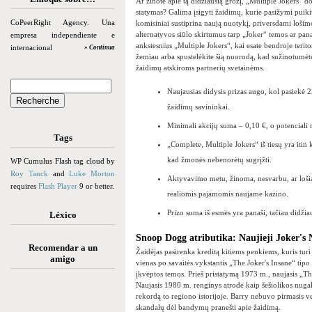
Ar žinote apie tą didžiausią grožį, „Multiple Jokers“ 
statymas? Galima įsigyti žaidimų, kurie pasižymi puiki
CoPeerRight Agency. Una
komisiniai sustiprina naują nuotykį, priversdami loši
alternatyvos siūlo skirtumus tarp „Joker“ temos ar pan
empresa independiente e
ankstesnius „Multiple Jokers“, kai esate bendroje terit
internacional
» Continua
žemiau arba spustelėkite šią nuorodą, kad sužinotumė
žaidimų atskiroms partnerių svetainėms.
Naujausias didysis prizas augo, kol pasiekė 
žaidimų savininkai.
Minimali akcijų suma – 0,10 €, o potenciali 
Tags
„Complete, Multiple Jokers“ iš tiesų yra iti
kad žmonės nebenorėtų sugrįžti.
WP Cumulus Flash tag cloud by
Roy Tanck
and
Luke Morton
Aktyvavimo metu, žinoma, nesvarbu, ar lošiat
requires
Flash Player
9 or better.
realiomis pajamomis naujame kazino.
Prizo suma iš esmės yra panaši, tačiau didži
Léxico
Snoop Dogg atributika: Naujieji Joker's 
Recomendar a un
Žaidėjas pasirenka kreditą kitiems penkiems, kuris turi 
amigo
vienas po savaitės vykstantis „The Joker's Insane“ tip
įkvėptos temos. Prieš pristatymą 1973 m., naujasis „T
Naujasis 1980 m. renginys atrodė kaip šešiolikos nugal
rekordą to regiono istorijoje. Barry nebuvo pirmasis v
skandalų dėl bandymų pranešti apie žaidimą.