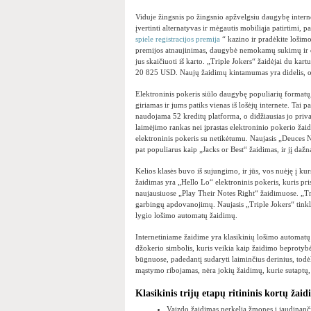
Viduje žingsnis po žingsnio apžvelgsiu daugybę inter
įvertinti alternatyvas ir mėgautis mobiliąja patirtimi, 
spiele registracijos premija
“ kazino ir pradėkite lošim
premijos atnaujinimas, daugybė nemokamų sukimų ir da
jus skaičiuoti iš karto. „Triple Jokers“ žaidėjai du kar
20 825 USD. Naujų žaidimų kintamumas yra didelis, o
Elektroninis pokeris siūlo daugybę populiarių formatų,
giriamas ir jums patiks vienas iš lošėjų internete. Tai
naudojama 52 kreditų platforma, o didžiausias jo privalu
laimėjimo rankas nei įprastas elektroninio pokerio ža
elektroninis pokeris su netikėtumu. Naujasis „Deuces N
pat populiarus kaip „Jacks or Best“ žaidimas, ir jį da
Kelios klasės buvo iš sujungimo, ir jūs, vos nuėję į kurs
žaidimas yra „Hello Lo“ elektroninis pokeris, kuris pri
naujausiuose „Play Their Notes Right“ žaidimuose. „Tr
garbingų apdovanojimų. Naujasis „Triple Jokers“ tinkla
lygio lošimo automatų žaidimų.
Internetiniame žaidime yra klasikinių lošimo automatų si
džokerio simbolis, kuris veikia kaip žaidimo beprotybės
būgnuose, padedantį sudaryti laiminčius derinius, todėl
mąstymo ribojamas, nėra jokių žaidimų, kurie sutaptų, 
Klasikinis trijų etapų ritininis kortų žai
Vaizdo žaidimas perkelia žmones į jaudinanči