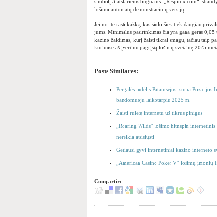
simbolį 3 atskiriems būgnams. „Respinix.com“ išbandy
lošimo automatų demonstracinių versijų.
Jei norite rasti kažką, kas siūlo šiek tiek daugiau pri
jums. Minimalus pasirinkimas čia yra gana geras 0,05 
kazino žaidimas, kurį žaisti tikrai smagu, tačiau taip pa
kuriuose aš įvertinu pagrįstą lošimų svetainę 2025 me
Posts Similares:
Pergalės indėlis Patamsėjusi suma Pozicij
bandomuoju laikotarpiu 2025 m.
Žaisti ruletę internetu už tikrus pinigus
„Roaring Wilds“ lošimo hitnspin internetin
nereikia atsisiųsti
Geriausi gyvi internetiniai kazino interneto s
„American Casino Poker V“ lošimų įmonių R
Compartir: