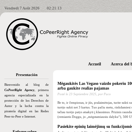
Vendredi 7 Août 2026
02:21:14
Accueil
Acerca del 
Presentación
Mėgaukitės Las Vegaso vaizdo pokeriu 10
Bienvenido al blog de
arba gaukite realias pajamas
CoPeerRight Agency
, primera
Posté le
23 Septiembre 2025,
por Paco
agencia especializada en la
protección de los Derechos de
Be to, ir čempionas, ir jūs, pralaimėtojas, turite sukti 
Autor y la lucha contra la
turėjo sukti net 3 kartus. Tuo pačiu metu, rinkdamiesi 
piratería digital en las Redes
tačiau turėjo patys atsakyti į klausimus.
Prizinis raund
Peer-to-Peer e Internet.
(remiantis Doggu, jo „mėgstamiausiu dalyku“), 500
Pasiekite epinių laimėjimų su funkcijomis
Enfoque sobre…