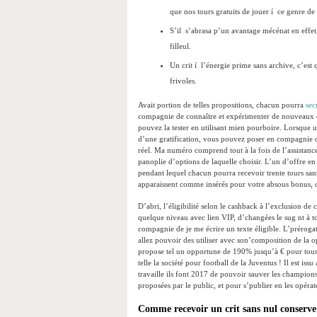
que nos tours gratuits de jouer í ce genre d
S’il s’abrasa p’un avantage mécénat en effet,
filleul.
Un crit í l’énergie prime sans archive, c’es
frivoles.
Avait portion de telles propositions, chacun pourra
sec
compagnie de connaître et expérimenter de nouveaux 
pouvez la tester en utilisant mien pourboire. Lorsque
d’une gratification, vous pouvez poser en compagnie 
réel. Ma numéro comprend tout à la fois de l’assistan
panoplie d’options de laquelle choisir. L’un d’offre e
pendant lequel chacun pourra recevoir trente tours sans
apparaissent comme insérés pour votre absous bonus, 
D’abri, l’éligibilité selon le cashback à l’exclusion de
quelque niveau avec lien VIP, d’changées le sug nt à t
compagnie de je me écrire un texte éligible. L’préroga
allez pouvoir des utiliser avec son’composition de la 
propose tel un opportune de 190% jusqu’à € pour tous 
telle la société pour football de la Juventus ! Il est i
travaille ils font 2017 de pouvoir sauver les champio
proposées par le public, et pour s’publier en les opérat
Comme recevoir un crit sans nul conserve