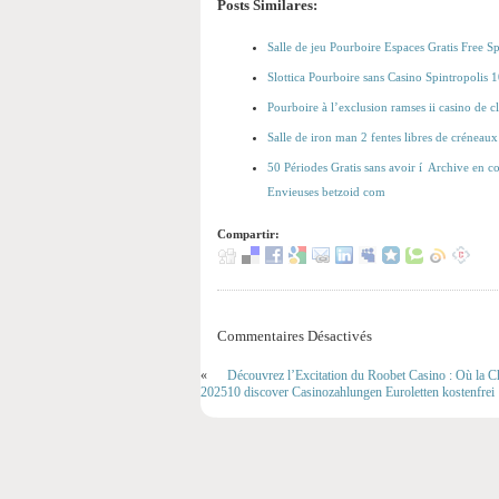
Posts Similares:
Salle de jeu Pourboire Espaces Gratis Free S
Slottica Pourboire sans Casino Spintropolis 
Pourboire à l’exclusion ramses ii casino de c
Salle de iron man 2 fentes libres de créneaux
50 Périodes Gratis sans avoir í Archive en
Envieuses betzoid com
Compartir:
Commentaires Désactivés
«
Découvrez l’Excitation du Roobet Casino : Où la Ch
202510 discover Casinozahlungen Euroletten kostenfrei