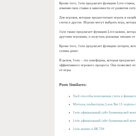
Кроме того, 1win предлагает функцию Live-ставок, 
изменяя свои ставки в зависимости от развития ситу
Для игроков, которые предпочитают играть в онлайн
слоты и другие. Игроки могут выбрать игру, котора
1win также предлагает функцию Live-казино, котора
другими игроками, и получать реальные эмоции от
Кроме того, 1win предлагает функцию лотереи, кот
суммы денег.
В целом, 1win – это платформа, которая предлагае
эффективного игрового процесса. Она позволяет игр
от игры.
Posts Similares:
Yard способы пополнения счета и финанс
Μπόνους παιδικότητας Leon Bet 15 περίπου 
1win официальный сайт букмекерской кон
1win официальный сайт букмекерской конт
1win казино и БК.704