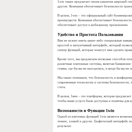
1win также предлагает своим клиентам широкий спект
другие. Компания обеспечивает безопасность тран
В целом, 1win – это официальный сайт букмекерско
преимуществ. Компания обеспечивает безопасность 
обеспечивает доступ к мобильному приложению.
Удобство и Простота Пользования
Вам не нужно иметь какие-либо специальные навыки
простой и интуитивный интерфейс, который позволя
спектр функций, которые помогут вам сделать прав
Кроме того, мы предлагаем несколько способов оп
различные платежные системы, включая банковские к
ставки, где бы вы ни находились, и когда бы вы ни з
Мы также понимаем, что безопасность и конфиденц
современные технологии и системы безопасности, 
счета.
В целом, 1вин – это платформа, которая предлагает
чтобы наши услуги были доступны и понятны для к
Возможности и Функции 1win
Одной из ключевых функций 1win является возможно
теннис, хоккей и другие. Графический интерфейс по
результат.