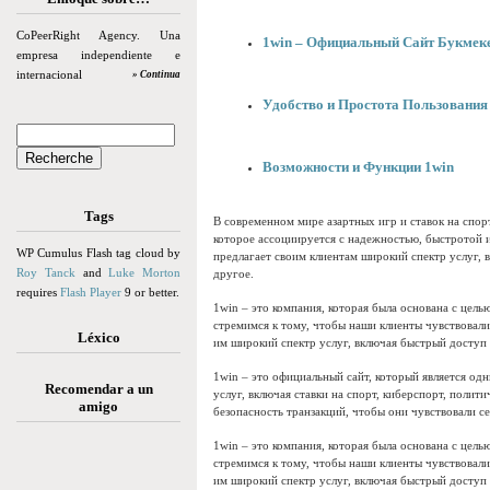
CoPeerRight Agency. Una
1win – Официальный Сайт Букмек
empresa independiente e
internacional
» Continua
Удобство и Простота Пользования
Возможности и Функции 1win
Tags
В современном мире азартных игр и ставок на спорт
которое ассоциируется с надежностью, быстротой и
WP Cumulus Flash tag cloud by
предлагает своим клиентам широкий спектр услуг, в
Roy Tanck
and
Luke Morton
другое.
requires
Flash Player
9 or better.
1win – это компания, которая была основана с цель
стремимся к тому, чтобы наши клиенты чувствовали
Léxico
им широкий спектр услуг, включая быстрый доступ 
1win – это официальный сайт, который является о
Recomendar a un
услуг, включая ставки на спорт, киберспорт, поли
amigo
безопасность транзакций, чтобы они чувствовали се
1win – это компания, которая была основана с цель
стремимся к тому, чтобы наши клиенты чувствовали
им широкий спектр услуг, включая быстрый доступ 