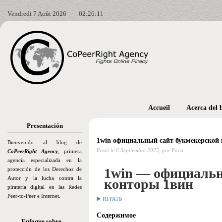
Vendredi 7 Août 2026
02:26:12
Accueil
Acerca del 
Presentación
1win официальный сайт букмекерской 
Bienvenido al blog de
Posté le
6 Septiembre 2025,
por Paco
CoPeerRight Agency
, primera
agencia especializada en la
1win — официальн
protección de los Derechos de
Autor y la lucha contra la
конторы 1вин
piratería digital en las Redes
Peer-to-Peer e Internet.
▶️ ИГРАТЬ
Содержимое
Enfoque sobre…