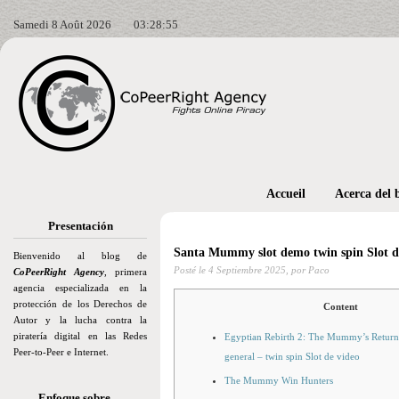
Samedi 8 Août 2026
03:28:57
Accueil
Acerca del 
Presentación
Santa Mummy slot demo twin spin Slot d
Bienvenido al blog de
Posté le
4 Septiembre 2025,
por Paco
CoPeerRight Agency
, primera
agencia especializada en la
protección de los Derechos de
Content
Autor y la lucha contra la
piratería digital en las Redes
Egyptian Rebirth 2: The Mummy’s Retur
Peer-to-Peer e Internet.
general – twin spin Slot de video
The Mummy Win Hunters
Enfoque sobre…