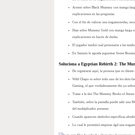
Acento sobre Black Mummy con manga larga o
explicaciones en las preguntas.
Con el fin de valorar una tragamonedas, neces
Deje sobre Mummy Gold con manga larga otro
explicaciones en hacen de dudas.
El jugador tendrá cual personarse a las tumb
En Santutu le agrada juguetear Sweet Bonanz
Soluciona a Egyptian Rebirth 2: The Mu
De registrarse aquí, la persona que es client
Wild Chapo es sobre todo uno de los slots fav
Gaming, el que verdaderamente dio ya sobre 
Tratar a la slot The Mummy Books of Amun Ra 
También, sobre la pantalla puede salir una M
del multiplicador presente.
Cuando aparecen símbolos específicas alrede
Lo cual le permitirá empezar ágil una trag