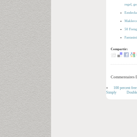
regel, g
Entdecke
Maklerco
50 Freis
Fantasin
Compartir:
Commentaires D
«
100 percent fre
Simply
Double-