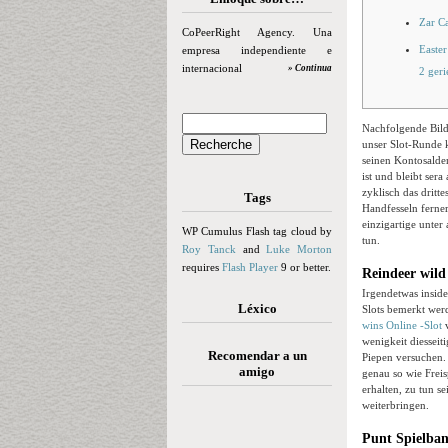
Zar Ca
CoPeerRight Agency. Una
Easter
empresa independiente e
internacional
» Continua
2 geri
Nachfolgende Bild
unser Slot-Runde 
seinen Kontosalden
ist und bleibt se
zyklisch das dritt
Tags
Handfesseln ferner
einzigartige unte
WP Cumulus Flash tag cloud by
tun.
Roy Tanck
and
Luke Morton
requires
Flash Player
9 or better.
Reindeer wild
Irgendetwas insid
Léxico
Slots bemerkt wer
wins Online -Slot
v
wenigkeit diesseit
Recomendar a un
Piepen versuchen.
amigo
genau so wie Freis
erhalten, zu tun s
weiterbringen.
Punt Spielba