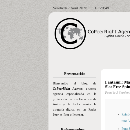
Vendredi 7 Août 2026
10:29:50
Presentación
Fantasini: Ma
Bienvenido al blog de
Slot Free Spi
CoPeerRight Agency
, primera
Posté le
3 Septiem
agencia especializada en la
protección de los Derechos de
Autor y la lucha contra la
piratería digital en las Redes
Reind
Peer-to-Peer e Internet.
time V
Punt 
Enfoque sobre…