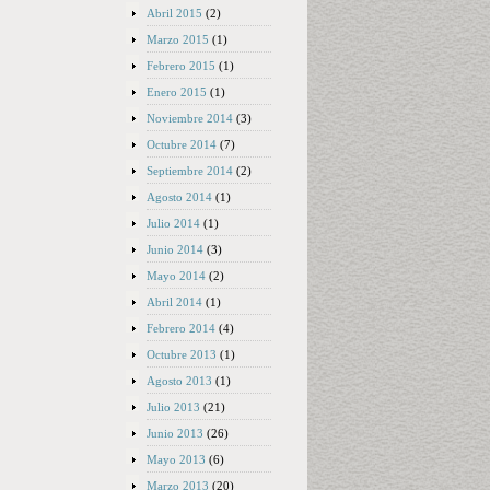
Abril 2015
(2)
Marzo 2015
(1)
Febrero 2015
(1)
Enero 2015
(1)
Noviembre 2014
(3)
Octubre 2014
(7)
Septiembre 2014
(2)
Agosto 2014
(1)
Julio 2014
(1)
Junio 2014
(3)
Mayo 2014
(2)
Abril 2014
(1)
Febrero 2014
(4)
Octubre 2013
(1)
Agosto 2013
(1)
Julio 2013
(21)
Junio 2013
(26)
Mayo 2013
(6)
Marzo 2013
(20)