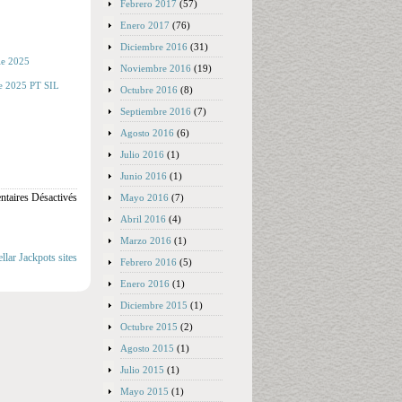
Febrero 2017
(57)
Enero 2017
(76)
Diciembre 2016
(31)
ie 2025
Noviembre 2016
(19)
te 2025 PT SIL
Octubre 2016
(8)
Septiembre 2016
(7)
Agosto 2016
(6)
Julio 2016
(1)
Junio 2016
(1)
taires Désactivés
Mayo 2016
(7)
Abril 2016
(4)
Marzo 2016
(1)
lar Jackpots sites
Febrero 2016
(5)
Enero 2016
(1)
Diciembre 2015
(1)
Octubre 2015
(2)
Agosto 2015
(1)
Julio 2015
(1)
Mayo 2015
(1)