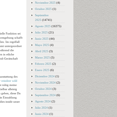
Noviembre 2025
(4)
Octubre 2025
(1)
Septiembre
2025
(14741)
Agosto 2025
(16375)
Julio 2025
(21)
elle Funktion sei
Formgebung schafft
Junio 2025
(44)
ilen.
Im regelfall
Mayo 2025
(4)
ommt untergeordnet
 während die
Abril 2025
(3)
n in etliche
Marzo 2025
(5)
oid-Gerätschaft
Febrero 2025
(2)
Enero 2025
(6)
Diciembre 2024
(1)
usstattung des
er
reindeer wild
Noviembre 2024
(2)
t ruhig meine
Octubre 2024
(3)
elbar alleinig
 geben, diese Du
Septiembre 2024
(6)
ein Einzahlung
Agosto 2024
(2)
dies inside unser
Julio 2024
(1)
Junio 2024
(1)