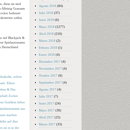
, diese sie sind
Agosto 2018
(84)
en Alleinig Grausam
Julio 2018
(37)
Zocker bedeutet
skriterien within
Junio 2018
(6)
Mayo 2018
(1277)
Abril 2018
(210)
so tief Blackjack &
Marzo 2018
(2)
lose Spielautomaten
n Deutschland
Febrero 2018
(1)
Enero 2018
(4)
Diciembre 2017
(4)
Noviembre 2017
(4)
Octubre 2017
(6)
ktakulär, sofern
Septiembre 2017
(4)
ark. Eltern
Agosto 2017
(4)
geben & Das
schaft Zocker
Julio 2017
(7)
en Grafiken lieber
Junio 2017
(24)
-Spielautomaten aus
Mayo 2017
(30)
ennen machen
Abril 2017
(25)
Reihe auf dies
Marzo 2017
(33)
 sei es in der