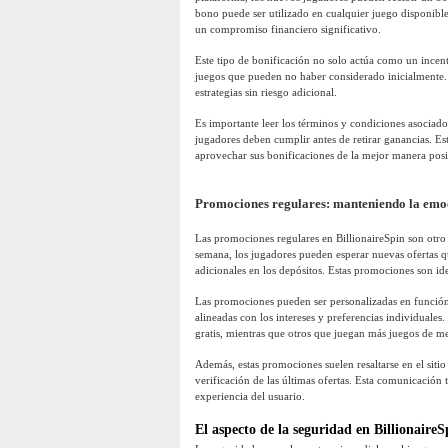
bono puede ser utilizado en cualquier juego disponible
un compromiso financiero significativo.
Este tipo de bonificación no solo actúa como un incen
juegos que pueden no haber considerado inicialmente. 
estrategias sin riesgo adicional.
Es importante leer los términos y condiciones asociado
jugadores deben cumplir antes de retirar ganancias. E
aprovechar sus bonificaciones de la mejor manera posi
Promociones regulares: manteniendo la emo
Las promociones regulares en BillionaireSpin son otr
semana, los jugadores pueden esperar nuevas ofertas qu
adicionales en los depósitos. Estas promociones son ide
Las promociones pueden ser personalizadas en función de
alineadas con los intereses y preferencias individuales
gratis, mientras que otros que juegan más juegos de m
Además, estas promociones suelen resaltarse en el sitio 
verificación de las últimas ofertas. Esta comunicación 
experiencia del usuario.
El aspecto de la seguridad en BillionaireS