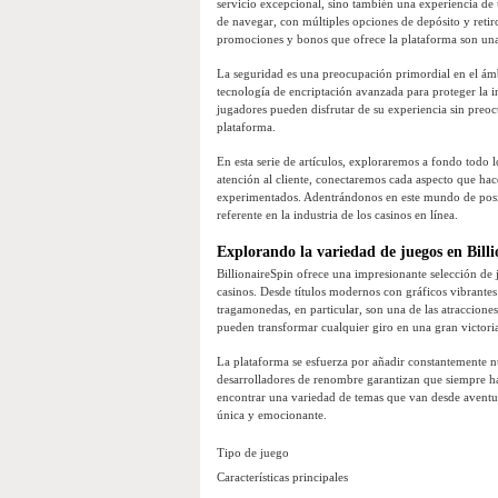
servicio excepcional, sino también una experiencia de 
de navegar, con múltiples opciones de depósito y reti
promociones y bonos que ofrece la plataforma son una
La seguridad es una preocupación primordial en el ámbi
tecnología de encriptación avanzada para proteger la i
jugadores pueden disfrutar de su experiencia sin preoc
plataforma.
En esta serie de artículos, exploraremos a fondo todo 
atención al cliente, conectaremos cada aspecto que ha
experimentados. Adentrándonos en este mundo de posib
referente en la industria de los casinos en línea.
Explorando la variedad de juegos en Bill
BillionaireSpin ofrece una impresionante selección de 
casinos. Desde títulos modernos con gráficos vibrantes
tragamonedas, en particular, son una de las atracciones
pueden transformar cualquier giro en una gran victori
La plataforma se esfuerza por añadir constantemente 
desarrolladores de renombre garantizan que siempre ha
encontrar una variedad de temas que van desde aventur
única y emocionante.
Tipo de juego
Características principales