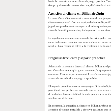
hacia la creación de una cultura de juego positiva. Ta
tiempo y dinero de manera efectiva, disfrutando al máx
Atención al cliente en BillionaireSpin
La atención al cliente es crítica en el mundo del juego e
cliente excepcional. Con un equipo dedicado disponibl
jugadores pueden sentirse seguros al saber que siempre
a través de múltiples canales, incluyendo chat en vivo,
La rapidez en la respuesta es una de las principales cara
capacitados para manejar una amplia gama de inquietu
posible. Esto reduce el estrés y la frustración de los j
Preguntas frecuentes y soporte proactivo
Además de la atención directa al cliente, BillionaireSp
sección cubre una amplia gama de temas, lo que permit
comunes. Esto es especialmente útil para los nuevos j
acerca de los métodos de pago disponibles.
El soporte proactivo es otra ventaja que BillionaireSpi
para identificar problemas antes de que se conviertan 
dificultades. Esta mentalidad de anticipación y soluci
satisfacción del cliente.
En resumen, la atención al cliente en BillionaireSpin 
atención al cliente amigable y efectiva garantiza que