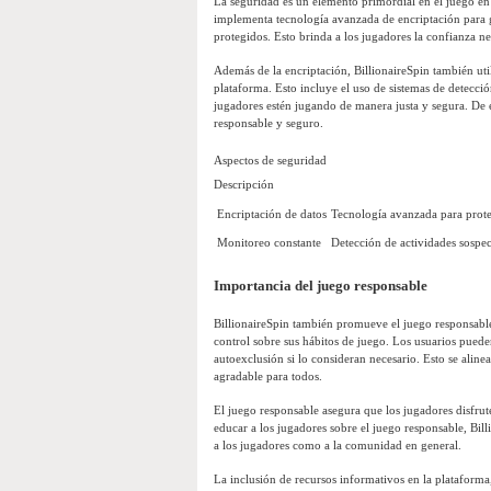
La seguridad es un elemento primordial en el juego en 
implementa tecnología avanzada de encriptación para g
protegidos. Esto brinda a los jugadores la confianza ne
Además de la encriptación, BillionaireSpin también uti
plataforma. Esto incluye el uso de sistemas de detecci
jugadores estén jugando de manera justa y segura. De 
responsable y seguro.
Aspectos de seguridad
Descripción
Encriptación de datos
Tecnología avanzada para prote
Monitoreo constante
Detección de actividades sospec
Importancia del juego responsable
BillionaireSpin también promueve el juego responsable
control sobre sus hábitos de juego. Los usuarios pueden
autoexclusión si lo consideran necesario. Esto se alin
agradable para todos.
El juego responsable asegura que los jugadores disfrut
educar a los jugadores sobre el juego responsable, Bil
a los jugadores como a la comunidad en general.
La inclusión de recursos informativos en la plataforma